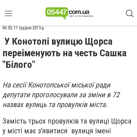
06:30, 11 грудня 2015 р.
У Конотопі вулицю Щорса
переіменують на честь Сашка
"Білого"
На сесії Конотопської міської ради
депутати проголосували за зміни в 72
назвах вулиць та провулків міста.
Замість трьох провулків та вулиці Щорса
у місті має з'явитися вулиця імені