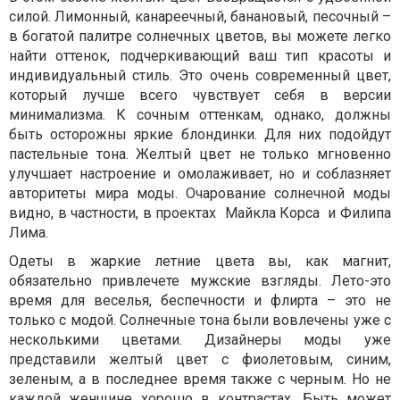
силой. Лимонный, канареечный, банановый, песочный –
в богатой палитре солнечных цветов, вы можете легко
найти оттенок, подчеркивающий ваш тип красоты и
индивидуальный стиль. Это очень современный цвет,
который лучше всего чувствует себя в версии
минимализма. К сочным оттенкам, однако, должны
быть осторожны яркие блондинки. Для них подойдут
пастельные тона. Желтый цвет не только мгновенно
улучшает настроение и омолаживает, но и соблазняет
авторитеты мира моды. Очарование солнечной моды
видно, в частности, в проектах Майкла Корса и Филипа
Лима.
Одеты в жаркие летние цвета вы, как магнит,
обязательно привлечете мужские взгляды. Лето-это
время для веселья, беспечности и флирта – это не
только с модой. Солнечные тона были вовлечены уже с
несколькими цветами. Дизайнеры моды уже
представили желтый цвет с фиолетовым, синим,
зеленым, а в последнее время также с черным. Но не
каждой женщине хорошо в контрастах. Быть может