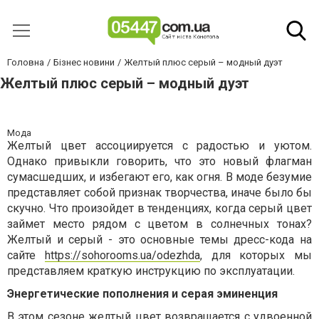
Головна
Бізнес новини
Желтый плюс серый – модный дуэт
Желтый плюс серый – модный дуэт
Мода
Желтый цвет ассоциируется с радостью и уютом.
Однако привыкли говорить, что это новый флагман
сумасшедших, и избегают его, как огня. В моде безумие
представляет собой признак творчества, иначе было бы
скучно. Что произойдет в тенденциях, когда серый цвет
займет место рядом с цветом в солнечных тонах?
Желтый и серый - это основные темы дресс-кода на
сайте
https://sohorooms.ua/odezhda
, для которых мы
представляем краткую инструкцию по эксплуатации.
Энергетические пополнения и серая эминенция
В этом сезоне желтый цвет возвращается с удвоенной