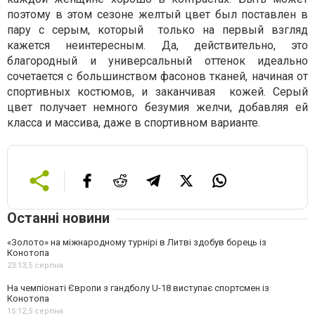
поэтому в этом сезоне желтый цвет был поставлен в
пару с серым, который только на первый взгляд
кажется неинтересным. Да, действительно, это
благородный и универсальный оттенок идеально
сочетается с большинством фасонов тканей, начиная от
спортивных костюмов, и заканчивая кожей. Серый
цвет получает немного безумия желчи, добавляя ей
класса и массива, даже в спортивном варианте.
Останні новини
«Золото» на міжнародному турнірі в Литві здобув борець із
Конотопа
23:13,
5 серпня
На чемпіонаті Європи з гандболу U-18 виступає спортсмен із
Конотопа
15:12,
5 серпня