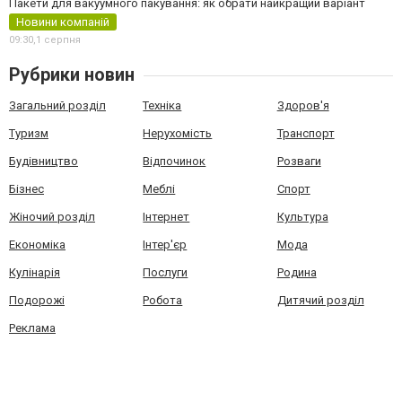
Пакети для вакуумного пакування: як обрати найкращий варіант
Новини компаній
09:30,
1 серпня
Рубрики новин
Загальний розділ
Техніка
Здоров'я
Туризм
Нерухомість
Транспорт
Будівництво
Відпочинок
Розваги
Бізнес
Меблі
Спорт
Жіночий розділ
Інтернет
Культура
Економіка
Інтер'єр
Мода
Кулінарія
Послуги
Родина
Подорожі
Робота
Дитячий розділ
Реклама