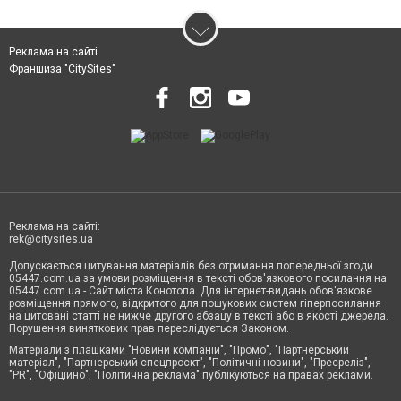
Реклама на сайті
Франшиза "CitySites"
Реклама на сайті:
rek@citysites.ua
Допускається цитування матеріалів без отримання попередньої згоди
05447.com.ua за умови розміщення в тексті обов'язкового посилання на
05447.com.ua - Сайт міста Конотопа. Для інтернет-видань обов'язкове
розміщення прямого, відкритого для пошукових систем гіперпосилання
на цитовані статті не нижче другого абзацу в тексті або в якості джерела.
Порушення виняткових прав переслідується Законом.
Матеріали з плашками "Новини компаній", "Промо", "Партнерський
матеріал", "Партнерський спецпроєкт", "Політичні новини", "Пресреліз",
"PR", "Офіційно", "Політична реклама" публікуються на правах реклами.