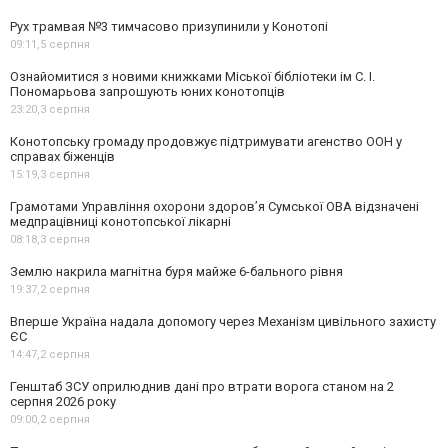
Рух трамвая №3 тимчасово призупинили у Конотопі
09:11,
5 серпня
Ознайомитися з новими книжками Міської бібліотеки ім С. І.
Пономарьова запрошують юних конотопців
23:20,
3 серпня
Конотопську громаду продовжує підтримувати агенство ООН у
справах біженців
15:19,
3 серпня
Грамотами Управління охорони здоров’я Сумської ОВА відзначені
медпрацівниці конотопської лікарні
08:18,
3 серпня
Землю накрила магнітна буря майже 6-бального рівня
19:37,
2 серпня
Вперше Україна надала допомогу через Механізм цивільного захисту
ЄС
14:47,
2 серпня
Генштаб ЗСУ оприлюднив дані про втрати ворога станом на 2
серпня 2026 року
09:00,
2 серпня