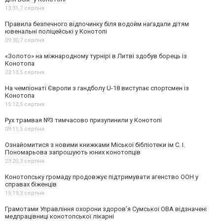
13:31,
7 серпня
Правила безпечного відпочинку біля водойм нагадали дітям
ювенальні поліцейські у Конотопі
09:30,
7 серпня
«Золото» на міжнародному турнірі в Литві здобув борець із
Конотопа
23:13,
5 серпня
На чемпіонаті Європи з гандболу U-18 виступає спортсмен із
Конотопа
15:12,
5 серпня
Рух трамвая №3 тимчасово призупинили у Конотопі
09:11,
5 серпня
Ознайомитися з новими книжками Міської бібліотеки ім С. І.
Пономарьова запрошують юних конотопців
23:20,
3 серпня
Конотопську громаду продовжує підтримувати агенство ООН у
справах біженців
15:19,
3 серпня
Грамотами Управління охорони здоров’я Сумської ОВА відзначені
медпрацівниці конотопської лікарні