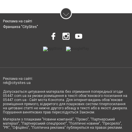
Реклама на сайті
Франшиза "CitySites"
Реклама на сайті:
rek@citysites.ua
Допускається цитування матеріалів без отримання попередньої згоди
05447.com.ua за умови розміщення в тексті обов'язкового посилання на
05447.com.ua - Сайт міста Конотопа. Для інтернет-видань обов'язкове
розміщення прямого, відкритого для пошукових систем гіперпосилання
на цитовані статті не нижче другого абзацу в тексті або в якості джерела.
Порушення виняткових прав переслідується Законом.
Матеріали з плашками "Новини компаній", "Промо", "Партнерський
матеріал", "Партнерський спецпроєкт", "Політичні новини", "Пресреліз",
"PR", "Офіційно", "Політична реклама" публікуються на правах реклами.