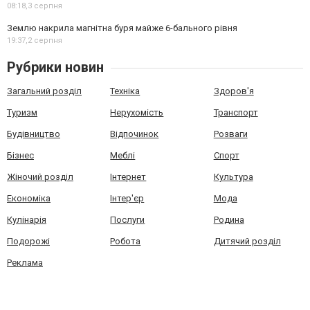
08:18,
3 серпня
Землю накрила магнітна буря майже 6-бального рівня
19:37,
2 серпня
Рубрики новин
Загальний розділ
Техніка
Здоров'я
Туризм
Нерухомість
Транспорт
Будівництво
Відпочинок
Розваги
Бізнес
Меблі
Спорт
Жіночий розділ
Інтернет
Культура
Економіка
Інтер'єр
Мода
Кулінарія
Послуги
Родина
Подорожі
Робота
Дитячий розділ
Реклама