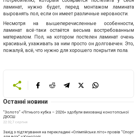
Потребителю, который собирается постелить у себя
ламинат, нужно будет, перед монтажом ламината
выровнять пол, если он имеет различные неровности.
Несмотря на вышеперечисленные особенности,
ламинат всё-таки остаётся весьма востребованным
материалом. Пол, на котором постелен ламинат очень
красивый, ухаживать за ним просто он долговечен. Это,
пожалуй, всё, что нужно для хорошего покрытия пола.
Останні новини
“Золото” «Літнього кубка – 2026» здобули вихованці конотопської
ДЮСШ
22:32,
7 серпня
Захід з підтягування на перекладині «Олімпійське літо» провів “Спорт
для всіх” у Конотопі