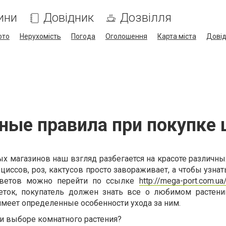
ини
Довідник
Дозвілля
ото
Нерухомість
Погода
Оголошення
Карта міста
Дові
ные правила при покупке 
 магазинов наш взгляд разбегается на красоте различных
циссов, роз, кактусов просто завораживает, а чтобы узна
ветов можно перейти по ссылке
http://mega-port.com.ua
ток, покупатель должен знать все о любимом растен
имеет определенные особенности ухода за ним.
и выборе комнатного растения?