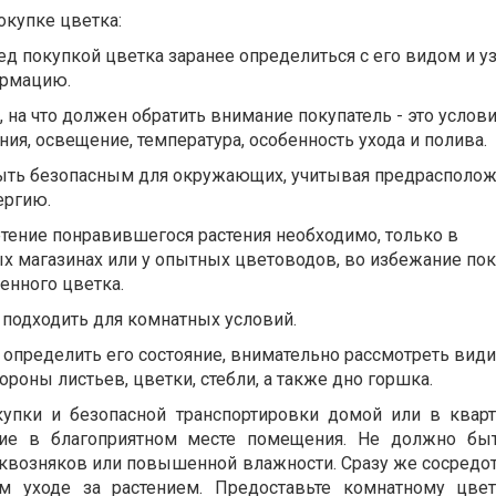
окупке цветка:
д покупкой цветка заранее определиться с его видом и уз
ормацию.
 на что должен обратить внимание покупатель - это услов
ия, освещение, температура, особенность ухода и полива.
ыть безопасным для окружающих, учитывая предрасполо
ергию.
тение понравившегося растения необходимо, только в
х магазинах или у опытных цветоводов, во избежание по
енного цветка.
подходить для комнатных условий.
определить его состояние, внимательно рассмотреть вид
ороны листьев, цветки, стебли, а также дно горшка.
упки и безопасной транспортировки домой или в квар
ние в благоприятном месте помещения. Не должно бы
сквозняков или повышенной влажности. Сразу же сосредот
м уходе за растением. Предоставьте комнатному цве