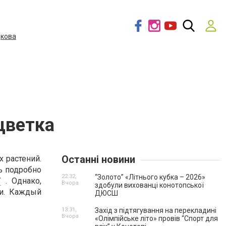
дкова
цветка
Останні новини
 растений.
ть подробно
22:32,
“Золото” «Літнього кубка – 2026»
/
. Однако,
Вчора
здобули вихованці конотопської
ии. Каждый
ДЮСШ
13:31,
Захід з підтягування на перекладині
Вчора
«Олімпійське літо» провів “Спорт для