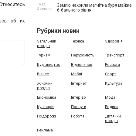
Отнеситесь
19:37,
Землю накрила магнітна буря майже
2 серпня
6-бального рівня
есь об их
Рубрики новин
Загальний
Техніка
Здоров'я
розділ
Туризм
Нерухомість
Транспорт
Будівництво
Відпочинок
Розваги
Бізнес
Меблі
Спорт
Жіночий
Інтернет
Культура
розділ
Економіка
Інтер'єр
Мода
Кулінарія
Послуги
Родина
Подорожі
Робота
Дитячий
розділ
Реклама