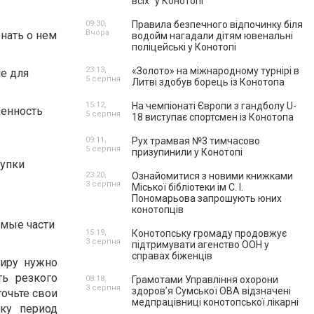
всіх” у Конотопі
09:30,
Правила безпечного відпочинку біля
Вчора
нать о нем
водойм нагадали дітям ювенальні
поліцейські у Конотопі
23:13,
«Золото» на міжнародному турнірі в
ие для
5 серпня
Литві здобув борець із Конотопа
15:12,
На чемпіонаті Європи з гандболу U-
женность
5 серпня
18 виступає спортсмен із Конотопа
09:11,
Рух трамвая №3 тимчасово
5 серпня
призупинили у Конотопі
купки
23:20,
Ознайомитися з новими книжками
3 серпня
Міської бібліотеки ім С. І.
Пономарьова запрошують юних
конотопців
имые части
15:19,
Конотопську громаду продовжує
3 серпня
підтримувати агенство ООН у
справах біженців
тиру нужно
ть резкого
08:18,
Грамотами Управління охорони
3 серпня
здоров’я Сумської ОВА відзначені
очьте свои
медпрацівниці конотопської лікарні
тку период