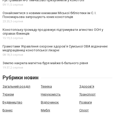
Рух трамвая №3 тимчасово призупинили у Конотопі
09:11,
5 серпня
Ознайомитися з новими книжками Міської бібліотеки ім С. І.
Пономарьова запрошують юних конотопців
23:20,
3 серпня
Конотопську громаду продовжує підтримувати агенство ООН у
справах біженців
15:19,
3 серпня
Грамотами Управління охорони здоров’я Сумської ОВА відзначені
медпрацівниці конотопської лікарні
08:18,
3 серпня
Землю накрила магнітна буря майже 6-бального рівня
19:37,
2 серпня
Рубрики новин
Загальний розділ
Техніка
Здоров'я
Туризм
Нерухомість
Транспорт
Будівництво
Відпочинок
Розваги
Бізнес
Меблі
Спорт