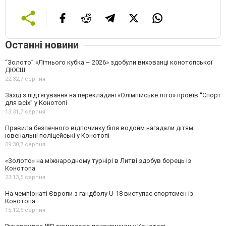
Останні новини
“Золото” «Літнього кубка – 2026» здобули вихованці конотопської
ДЮСШ
22:32,
7 серпня
Захід з підтягування на перекладині «Олімпійське літо» провів “Спорт
для всіх” у Конотопі
13:31,
7 серпня
Правила безпечного відпочинку біля водойм нагадали дітям
ювенальні поліцейські у Конотопі
09:30,
7 серпня
«Золото» на міжнародному турнірі в Литві здобув борець із
Конотопа
23:13,
5 серпня
На чемпіонаті Європи з гандболу U-18 виступає спортсмен із
Конотопа
15:12,
5 серпня