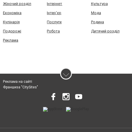
Жіночий розділ
Інтернет
Культура
Економіка
Інтер'єр
Мода
Кулінарія
Послуги
Родина
Подорожі
Робота
Дитячий розділ
Реклама
Реклама на сайті
Франшиза "CitySites"