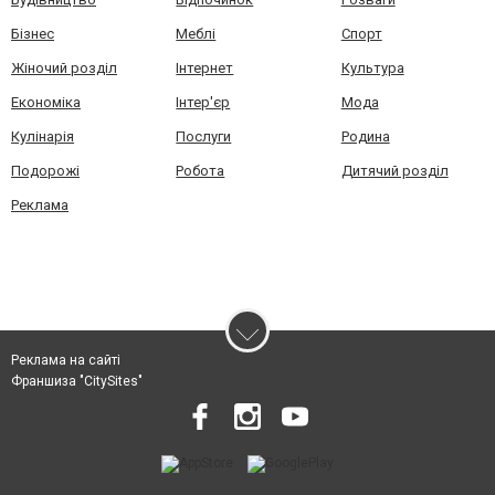
Бізнес
Меблі
Спорт
Жіночий розділ
Інтернет
Культура
Економіка
Інтер'єр
Мода
Кулінарія
Послуги
Родина
Подорожі
Робота
Дитячий розділ
Реклама
Реклама на сайті
Франшиза "CitySites"