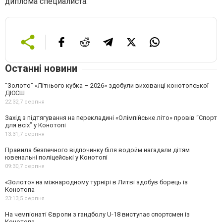
диплома специалиста.
Останні новини
“Золото” «Літнього кубка – 2026» здобули вихованці конотопської
ДЮСШ
22:32,
7 серпня
Захід з підтягування на перекладині «Олімпійське літо» провів “Спорт
для всіх” у Конотопі
13:31,
7 серпня
Правила безпечного відпочинку біля водойм нагадали дітям
ювенальні поліцейські у Конотопі
09:30,
7 серпня
«Золото» на міжнародному турнірі в Литві здобув борець із
Конотопа
23:13,
5 серпня
На чемпіонаті Європи з гандболу U-18 виступає спортсмен із
Конотопа