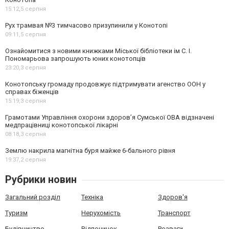
15:12,
5 серпня
Рух трамвая №3 тимчасово призупинили у Конотопі
09:11,
5 серпня
Ознайомитися з новими книжками Міської бібліотеки ім С. І.
Пономарьова запрошують юних конотопців
23:20,
3 серпня
Конотопську громаду продовжує підтримувати агенство ООН у
справах біженців
15:19,
3 серпня
Грамотами Управління охорони здоров’я Сумської ОВА відзначені
медпрацівниці конотопської лікарні
08:18,
3 серпня
Землю накрила магнітна буря майже 6-бального рівня
19:37,
2 серпня
Рубрики новин
Загальний розділ
Техніка
Здоров'я
Туризм
Нерухомість
Транспорт
Будівництво
Відпочинок
Розваги