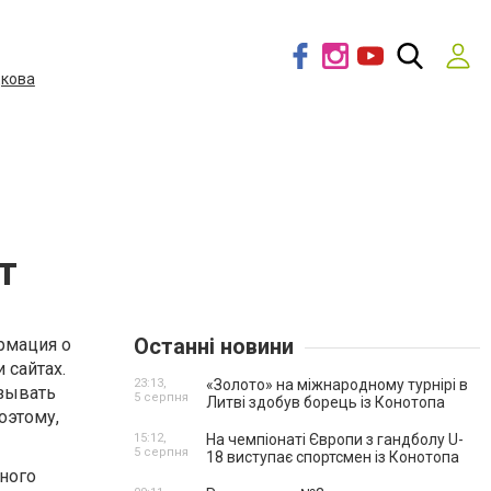
дкова
т
Останні новини
ормация о
 сайтах.
23:13,
«Золото» на міжнародному турнірі в
азывать
5 серпня
Литві здобув борець із Конотопа
оэтому,
15:12,
На чемпіонаті Європи з гандболу U-
5 серпня
18 виступає спортсмен із Конотопа
много