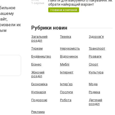
Пакети для вакуумного пакування: як
1 серпня
обрати найкращий варіант
обильное
Новини компаній
 вашему
айт,
оизвели их
Рубрики новин
жным
Загальний
Техніка
Здоров'я
розділ
Туризм
Нерухомість
Транспорт
Будівництво
Відпочинок
Розваги
Бізнес
Меблі
Спорт
Жіночий
Інтернет
Культура
розділ
Економіка
Інтер'єр
Мода
Кулінарія
Послуги
Родина
Подорожі
Робота
Дитячий
розділ
Реклама