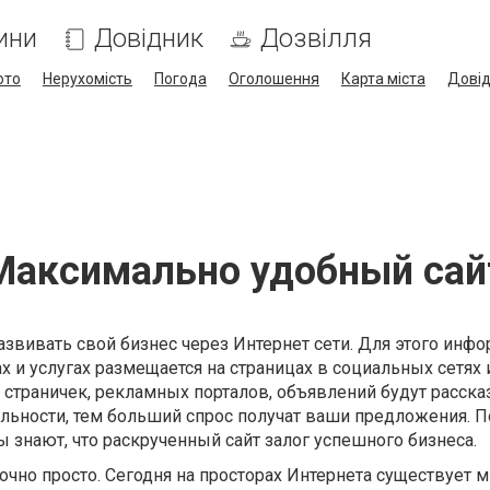
ини
Довідник
Дозвілля
ото
Нерухомість
Погода
Оголошення
Карта міста
Дові
Максимально удобный сай
азвивать свой бизнес через Интернет сети. Для этого инф
 и услугах размещается на страницах в социальных сетях и
страничек, рекламных порталов, объявлений будут расск
льности, тем больший спрос получат ваши предложения. П
знают, что раскрученный сайт залог успешного бизнеса.
точно просто. Сегодня на просторах Интернета существует 