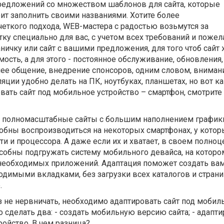
едложений со множеством шаблонов для сайта, которые
ит заполнить своими названиями. Хотите более
еткого подхода, WEB-мастера с радостью возьмутся за
ку специально для вас, с учетом всех требований и пожел
аничку или сайт с вашими предложения, для того чтоб сайт 
ость, а для этого - постоянное обслуживание, обновления,
нее общение, внедрение спонсоров, одним словом, вниман
яции удобно делать на ПК, ноутбуках, планшетах, но вот ка
овать сайт под мобильное устройство – смартфон, смотрите
ие полномасштабные сайты с большим наполнением график
обны воспроизводиться на некоторых смартфонах, у котор
и и процессора. А даже если их и хватает, в своем полно
собны подгружать систему мобильного девайса, на которо
 необходимых приложений. Адаптация поможет создать ва
одимыми вкладками, без загрузки всех каталогов и стран
.
з не нервничать, необходимо адаптировать сайт под моби
о сделать два: - создать мобильную версию сайта; - адапти
ойство. В чем разница?