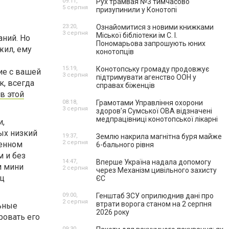
09:11,
Рух трамвая №3 тимчасово
5 серпня
призупинили у Конотопі
23:20,
Ознайомитися з новими книжками
3 серпня
Міської бібліотеки ім С. І.
аний. Но
Пономарьова запрошують юних
жил, ему
конотопців
15:19,
Конотопську громаду продовжує
ие с вашей
3 серпня
підтримувати агенство ООН у
к, всегда
справах біженців
в этой
08:18,
Грамотами Управління охорони
3 серпня
здоров’я Сумської ОВА відзначені
медпрацівниці конотопської лікарні
и,
ых низкий
19:37,
Землю накрила магнітна буря майже
2 серпня
ценном
6-бального рівня
м и без
14:47,
Вперше Україна надала допомогу
м мини
2 серпня
через Механізм цивільного захисту
иц
ЄС
09:00,
Генштаб ЗСУ оприлюднив дані про
2 серпня
втрати ворога станом на 2 серпня
льные
2026 року
ровать его
09:30,