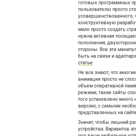
готовых программных пр
пользователю просто сто
усовершенствованного, ч
конструктивную разработ
мало просто создать стр
нужна активная посещаем
пополнения, двухсторон
стороны. Все эти манипул
быть на связи и адаптир
статье
.
Не все знают, что мног
анимации просто не спос
объем оперативной памят
режиме, такие сайты спо
того установлено много
версию, с самыми необх
представленных на сайте
Значит, чтобы лишний ра
устройства. Вариантов эт
под ваше мобильное устр