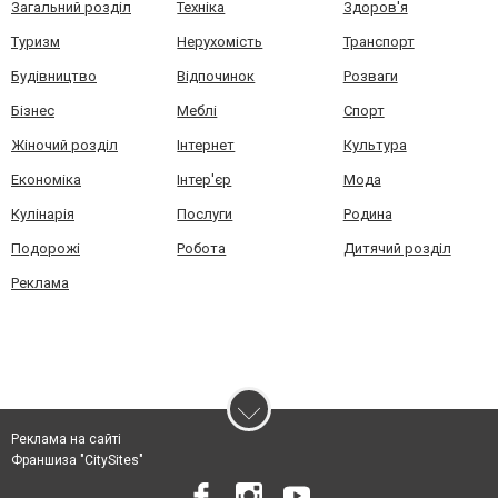
Загальний розділ
Техніка
Здоров'я
Туризм
Нерухомість
Транспорт
Будівництво
Відпочинок
Розваги
Бізнес
Меблі
Спорт
Жіночий розділ
Інтернет
Культура
Економіка
Інтер'єр
Мода
Кулінарія
Послуги
Родина
Подорожі
Робота
Дитячий розділ
Реклама
Реклама на сайті
Франшиза "CitySites"