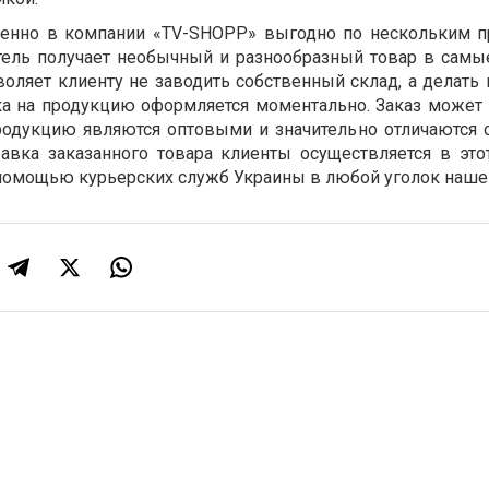
енно в компании «ТV-SHOPP» выгодно по нескольким п
тель получает необычный и разнообразный товар в самы
оляет клиенту не заводить собственный склад, а делать 
ка на продукцию оформляется моментально. Заказ может 
родукцию являются оптовыми и значительно отличаются 
авка заказанного товара клиенты осуществляется в это
 помощью курьерских служб Украины в любой уголок наше