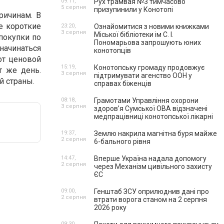
09:11,
Рух трамвая №3 тимчасово
5 серпня
призупинили у Конотопі
ричинам. В
е короткие
23:20,
Ознайомитися з новими книжками
3 серпня
Міської бібліотеки ім С. І.
покупки по
Пономарьова запрошують юних
начинаться
конотопців
от ценовой
15:19,
Конотопську громаду продовжує
т же день.
3 серпня
підтримувати агенство ООН у
й страны.
справах біженців
08:18,
Грамотами Управління охорони
3 серпня
здоров’я Сумської ОВА відзначені
медпрацівниці конотопської лікарні
19:37,
Землю накрила магнітна буря майже
2 серпня
6-бального рівня
14:47,
Вперше Україна надала допомогу
2 серпня
через Механізм цивільного захисту
ЄС
09:00,
Генштаб ЗСУ оприлюднив дані про
2 серпня
втрати ворога станом на 2 серпня
2026 року
09:30,