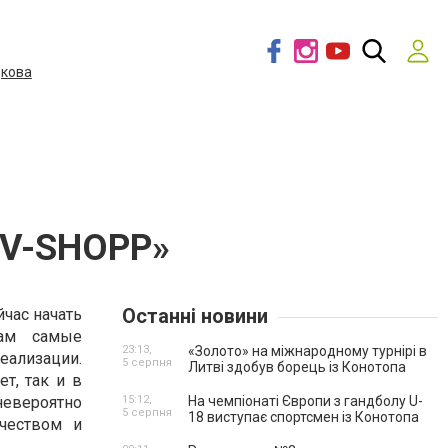
дкова
«ТV-SHOPP»
Останні новини
час начать
там самые
23:13,
«Золото» на міжнародному турнірі в
еализации.
5 серпня
Литві здобув борець із Конотопа
т, так и в
невероятно
15:12,
На чемпіонаті Європи з гандболу U-
5 серпня
18 виступає спортсмен із Конотопа
ачеством и