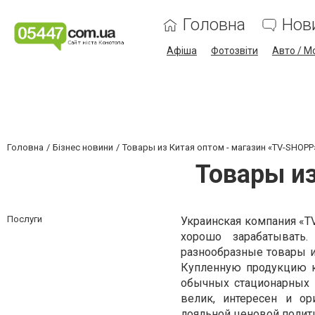
Головна
Нов
Афіша
Фотозвіти
Авто / М
Головна
Бізнес новини
Товары из Китая оптом - магазин «ТV-SHOPP
Товары из
Послуги
Украинская компания «Т
хорошо зарабатывать
разнообразные товары 
Купленную продукцию кл
обычных стационарных 
велик, интересен и ор
лояльной ценовой полит