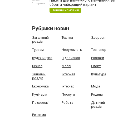
Пакети для вакуумного пакування: як
1 серпня
обрати найкращий варіант
Новини компаній
Рубрики новин
Загальний
Техніка
Здоров'я
розділ
Туризм
Нерухомість
Транспорт
Будівництво
Відпочинок
Розваги
Бізнес
Меблі
Спорт
Жіночий
Інтернет
Культура
розділ
Економіка
Інтер'єр
Мода
Кулінарія
Послуги
Родина
Подорожі
Робота
Дитячий
розділ
Реклама