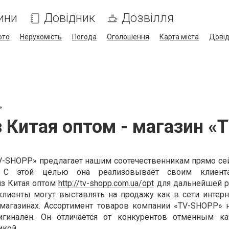
ини
Довідник
Дозвілля
ото
Нерухомість
Погода
Оголошення
Карта міста
Дові
»
 Китая оптом - магазин 
V-SHOPP» предлагает нашим соотечественникам прямо сей
. С этой целью она реализовывает своим клиен
из Китая оптом
http://tv-shopp.com.ua/opt
для дальнейшей р
иенты могут выставлять на продажу как в сети интерне
магазинах. Ассортимент товаров компании «ТV-SHOPP» 
игинален. Он отличается от конкурентов отменным к
икой.