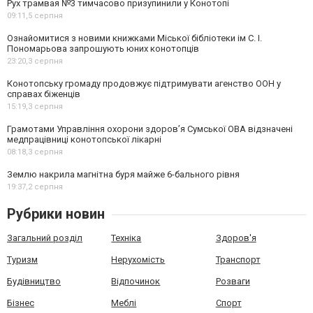
Рух трамвая №3 тимчасово призупинили у Конотопі
09:11,
5 серпня
Ознайомитися з новими книжками Міської бібліотеки ім С. І.
Пономарьова запрошують юних конотопців
23:20,
3 серпня
Конотопську громаду продовжує підтримувати агенство ООН у
справах біженців
15:19,
3 серпня
Грамотами Управління охорони здоров’я Сумської ОВА відзначені
медпрацівниці конотопської лікарні
08:18,
3 серпня
Землю накрила магнітна буря майже 6-бального рівня
19:37,
2 серпня
Рубрики новин
Загальний розділ
Техніка
Здоров'я
Туризм
Нерухомість
Транспорт
Будівництво
Відпочинок
Розваги
Бізнес
Меблі
Спорт