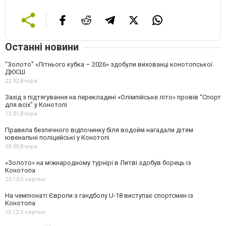
Останні новини
“Золото” «Літнього кубка – 2026» здобули вихованці конотопської
ДЮСШ
22:32,
Вчора
Захід з підтягування на перекладині «Олімпійське літо» провів “Спорт
для всіх” у Конотопі
13:31,
Вчора
Правила безпечного відпочинку біля водойм нагадали дітям
ювенальні поліцейські у Конотопі
09:30,
Вчора
«Золото» на міжнародному турнірі в Литві здобув борець із
Конотопа
23:13,
5 серпня
На чемпіонаті Європи з гандболу U-18 виступає спортсмен із
Конотопа
15:12,
5 серпня