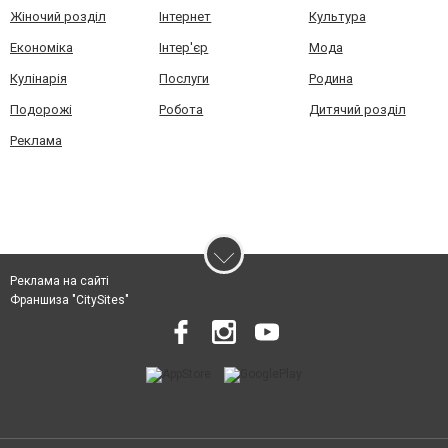
Жіночий розділ
Інтернет
Культура
Економіка
Інтер'єр
Мода
Кулінарія
Послуги
Родина
Подорожі
Робота
Дитячий розділ
Реклама
Реклама на сайті
Франшиза "CitySites"