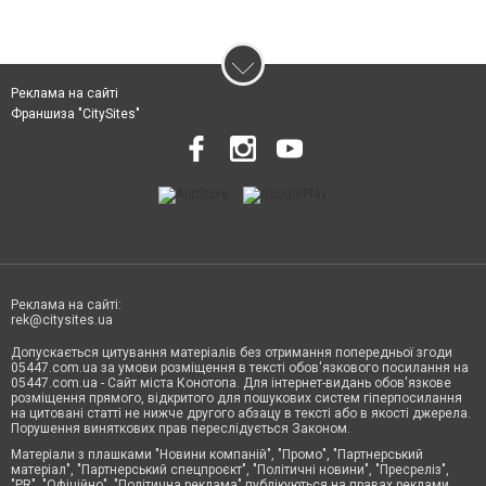
Реклама на сайті
Франшиза "CitySites"
Реклама на сайті:
rek@citysites.ua
Допускається цитування матеріалів без отримання попередньої згоди
05447.com.ua за умови розміщення в тексті обов'язкового посилання на
05447.com.ua - Сайт міста Конотопа. Для інтернет-видань обов'язкове
розміщення прямого, відкритого для пошукових систем гіперпосилання
на цитовані статті не нижче другого абзацу в тексті або в якості джерела.
Порушення виняткових прав переслідується Законом.
Матеріали з плашками "Новини компаній", "Промо", "Партнерський
матеріал", "Партнерський спецпроєкт", "Політичні новини", "Пресреліз",
"PR", "Офіційно", "Політична реклама" публікуються на правах реклами.