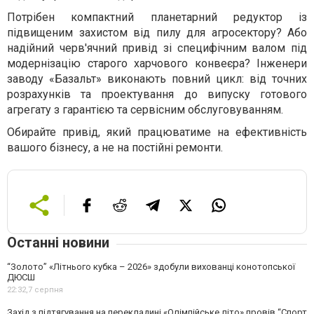
Потрібен компактний планетарний редуктор із
підвищеним захистом від пилу для агросектору? Або
надійний черв'ячний привід зі специфічним валом під
модернізацію старого харчового конвеєра? Інженери
заводу «Базальт» виконають повний цикл: від точних
розрахунків та проектування до випуску готового
агрегату з гарантією та сервісним обслуговуванням.
Обирайте привід, який працюватиме на ефективність
вашого бізнесу, а не на постійні ремонти.
Останні новини
“Золото” «Літнього кубка – 2026» здобули вихованці конотопської
ДЮСШ
22:32,
7 серпня
Захід з підтягування на перекладині «Олімпійське літо» провів “Спорт