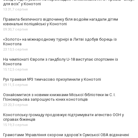
для всіх” у Конотопі
13:31,
7 серпня
Правила безпечного відпочинку біля водойм нагадали дітям
ювенальні поліцейські у Конотопі
09:30,
7 серпня
«Золото» на міжнародному турнірі в Литві здобув борець із
Конотопа
23:13,
5 серпня
На чемпіонаті Європи з гандболу U-18 виступає спортсмен із
Конотопа
15:12,
5 серпня
Рух трамвая №3 тимчасово призупинили у Конотопі
09:11,
5 серпня
Ознайомитися з новими книжками Міської бібліотеки ім С. І.
Пономарьова запрошують юних конотопців
23:20,
3 серпня
Конотопську громаду продовжує підтримувати агенство ООН у
справах біженців
15:19,
3 серпня
Грамотами Управління охорони здоров’я Сумської ОВА відзначені