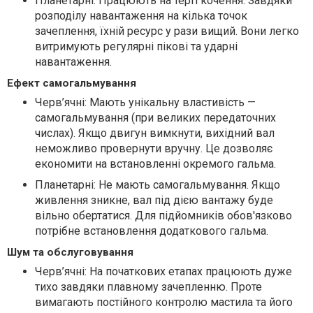
Планетарні: Працюють на терті кочення. Завдяки
розподілу навантаження на кілька точок
зачеплення, їхній ресурс у рази вищий. Вони легко
витримують регулярні пікові та ударні
навантаження.
Ефект самогальмування
Черв’ячні: Мають унікальну властивість —
самогальмування (при великих передаточних
числах). Якщо двигун вимкнути, вихідний вал
неможливо провернути вручну. Це дозволяє
економити на встановленні окремого гальма.
Планетарні: Не мають самогальмування. Якщо
живлення зникне, вал під дією вантажу буде
вільно обертатися. Для підйомників обов'язково
потрібне встановлення додаткового гальма.
Шум та обслуговування
Черв’ячні: На початкових етапах працюють дуже
тихо завдяки плавному зачепленню. Проте
вимагають постійного контролю мастила та його