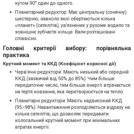
кутом 90° один до одного.
Планетарний редуктор: Має центральну (сонячну)
шестерню, навколо якої обертаються кілька
«планет» (сателітів), ув'язнених у рухоме водило та
зовнішнє зубчасте кільце. Вали розташовані
співвісно.
Головні критерії вибору: порівняльна
практика
Крутний момент та ККД (Коефіцієнт корисної дії)
Черв’ячні редуктори: Мають низький або середній
ККД (зазвичай від 50% до 85%). Чим більше
передаточне число, тим більше енергії втрачається
на тертя ковзання, яка перетворюється на тепло.
Планетарні редуктори: Мають надвисокий ККД
(95–98%). Навантаження розподіляється відразу на
кілька сателітів, що дозволяє передавати
колосальний крутний момент при мінімальних
втратах енергії.