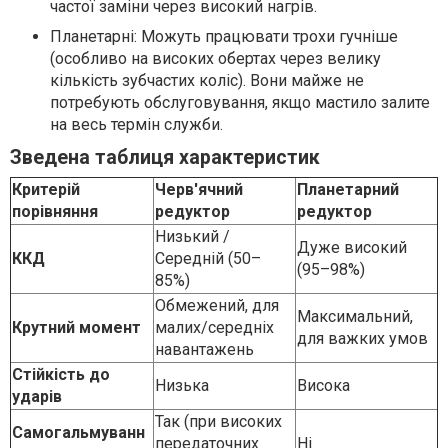
частої заміни через високий нагрів.
Планетарні: Можуть працювати трохи гучніше
(особливо на високих обертах через велику
кількість зубчастих коліс). Вони майже не
потребують обслуговування, якщо мастило залите
на весь термін служби.
Зведена таблиця характеристик
Критерій
Черв'ячний
Планетарний
порівняння
редуктор
редуктор
Низький /
Дуже високий
ККД
Середній (50–
(95–98%)
85%)
Обмежений, для
Максимальний,
Крутний момент
малих/середніх
для важких умов
навантажень
Стійкість до
Низька
Висока
ударів
Так (при високих
Самогальмуванн
передаточних
Ні