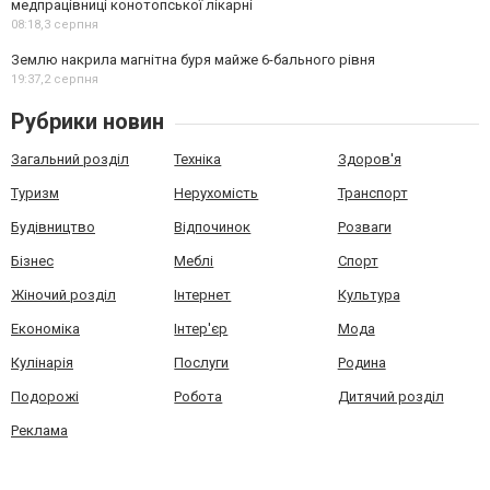
медпрацівниці конотопської лікарні
08:18,
3 серпня
Землю накрила магнітна буря майже 6-бального рівня
19:37,
2 серпня
Рубрики новин
Загальний розділ
Техніка
Здоров'я
Туризм
Нерухомість
Транспорт
Будівництво
Відпочинок
Розваги
Бізнес
Меблі
Спорт
Жіночий розділ
Інтернет
Культура
Економіка
Інтер'єр
Мода
Кулінарія
Послуги
Родина
Подорожі
Робота
Дитячий розділ
Реклама