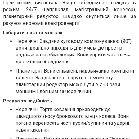
Практичний висновок: Якщо обладнання працює в
режимі 24/7 (наприклад, магістральний конвеєр),
планетарний редуктор швидко окупиться лише за
рахунок економії електроенергії.
Габарити, вага та монтаж
Черв’ячні: Завдяки кутовому компонуванню (90°)
вони ідеально підходять для умов, де простір
вздовж вала обмежений. Вони «притискаються»
до станини обладнання.
Планетарні: Вони співвісні, надзвичайно компактні
та легкі. За однакового крутного моменту
планетарний редуктор може бути в 2–3 рази
меншим і легшим за черв’ячний.
Ресурс та надійність
Черв’ячні: Тертя ковзання призводить до
швидшого зносу бронзового вінця колеса. Вони
погано переносять часті пуски/зупинки та ударні
навантаження.