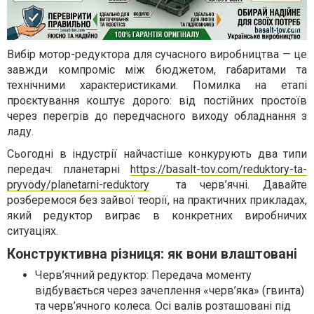
Вибір мотор-редуктора для сучасного виробництва — це
завжди компроміс між бюджетом, габаритами та
технічними характеристиками. Помилка на етапі
проєктування коштує дорого: від постійних простоїв
через перегрів до передчасного виходу обладнання з
ладу.
Сьогодні в індустрії найчастіше конкурують два типи
передач: планетарні
https://basalt-tov.com/reduktory-ta-
pryvody/planetarni-reduktory
та черв’ячні. Давайте
розберемося без зайвої теорії, на практичних прикладах,
який редуктор виграє в конкретних виробничих
ситуаціях.
Конструктивна різниця: як вони влаштовані
Черв’ячний редуктор: Передача моменту
відбувається через зачеплення «черв’яка» (гвинта)
та черв’ячного колеса. Осі валів розташовані під