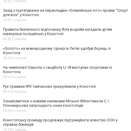
22:32,
7 серпня
Захід з підтягування на перекладині «Олімпійське літо» провів “Спорт
для всіх” у Конотопі
13:31,
7 серпня
Правила безпечного відпочинку біля водойм нагадали дітям
ювенальні поліцейські у Конотопі
09:30,
7 серпня
«Золото» на міжнародному турнірі в Литві здобув борець із
Конотопа
23:13,
5 серпня
На чемпіонаті Європи з гандболу U-18 виступає спортсмен із
Конотопа
15:12,
5 серпня
Рух трамвая №3 тимчасово призупинили у Конотопі
09:11,
5 серпня
Ознайомитися з новими книжками Міської бібліотеки ім С. І.
Пономарьова запрошують юних конотопців
23:20,
3 серпня
Конотопську громаду продовжує підтримувати агенство ООН у
справах біженців
15:19,
3 серпня