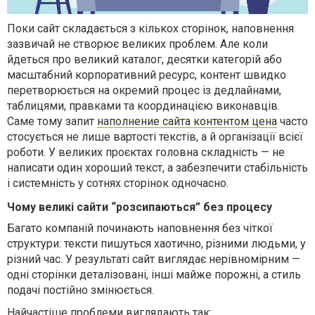
Поки сайт складається з кількох сторінок, наповнення
зазвичай не створює великих проблем. Але коли
йдеться про великий каталог, десятки категорій або
масштабний корпоративний ресурс, контент швидко
перетворюється на окремий процес із дедлайнами,
таблицями, правками та координацією виконавців.
Саме тому запит
наполнение сайта контентом цена
часто
стосується не лише вартості текстів, а й організації всієї
роботи. У великих проєктах головна складність — не
написати один хороший текст, а забезпечити стабільність
і системність у сотнях сторінок одночасно.
Чому великі сайти “розсипаються” без процесу
Багато компаній починають наповнення без чіткої
структури: тексти пишуться хаотично, різними людьми, у
різний час. У результаті сайт виглядає нерівномірним —
одні сторінки деталізовані, інші майже порожні, а стиль
подачі постійно змінюється.
Найчастіше проблеми виглядають так: