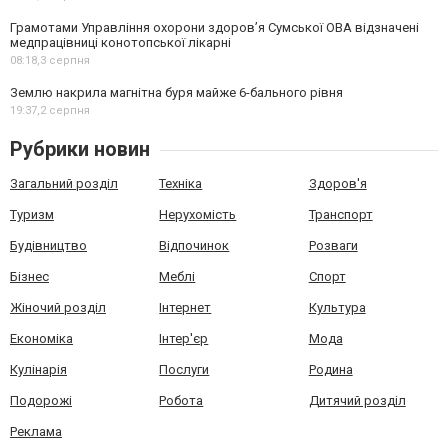
Грамотами Управління охорони здоров’я Сумської ОВА відзначені
медпрацівниці конотопської лікарні
08:18,
3 серпня
Землю накрила магнітна буря майже 6-бального рівня
19:37,
2 серпня
Рубрики новин
Загальний розділ
Техніка
Здоров'я
Туризм
Нерухомість
Транспорт
Будівництво
Відпочинок
Розваги
Бізнес
Меблі
Спорт
Жіночий розділ
Інтернет
Культура
Економіка
Інтер'єр
Мода
Кулінарія
Послуги
Родина
Подорожі
Робота
Дитячий розділ
Реклама