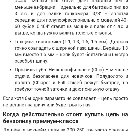
0.404″. Малый шаг 0.325″ даёт плавный рез и
меньше вибрации – идеально для бытовых пил до
3 л.с. и для валки тонкомера. 3/8″ – золотая
середина для полупрофессиональных моделей 40-
60 кубов. 0.404″ ставят на мощные пилы от 4 л.с. и
выше, когда нужно валить толстые стволы.
Толщина хвостовика (1.1, 1.3, 1.5, 1.6 мм). Должна
точно совпадать с шириной паза шины. Берёшь 1.3
мм вместо 1.5 мм – цепь будет болтаться и быстро
разобьёт шину.
Профиль зуба. Низкопрофильные (Chip) – меньше
отдачи, безопаснее для новичков. Полудолото и
долото (Chipper и Full Chisel) режут быстрее, но
требуют точной заточки и дают сильную отдачу.
Если хотя бы один параметр не совпадает – цепь просто
не встанет на шину или будет рвать паз.
Когда действительно стоит купить цепь на
бензопилу премиум-класса
Дешёвые ноунейм-цепи за 200-250 грн часто сделаны