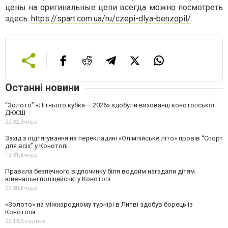
цены на оригинальные цепи всегда можно посмотреть
здесь:
https://spart.com.ua/ru/czepi-dlya-benzopil/
.
Останні новини
“Золото” «Літнього кубка – 2026» здобули вихованці конотопської
ДЮСШ
22:32,
Вчора
Захід з підтягування на перекладині «Олімпійське літо» провів “Спорт
для всіх” у Конотопі
13:31,
Вчора
Правила безпечного відпочинку біля водойм нагадали дітям
ювенальні поліцейські у Конотопі
09:30,
Вчора
«Золото» на міжнародному турнірі в Литві здобув борець із
Конотопа
23:13,
5 серпня