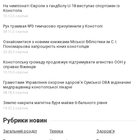
На чемпіонаті Європи з гандболу U-18 виступає спортсмен із
Конотопа
15:12,
5 серпня
Рух трамвая №3 тимчасово призупинили у Конотопі
09:11,
5 серпня
Ознайомитися з новими книжками Міської бібліотеки ім С. І.
Пономарьова запрошують юних конотопців
23:20,
3 серпня
Конотопську громаду продовжує підтримувати агенство ООН у
справах біженців
15:19,
3 серпня
Грамотами Управління охорони здоров’я Сумської ОВА відзначені
медпрацівниці конотопської лікарні
08:18,
3 серпня
Землю накрила магнітна буря майже 6-бального рівня
19:37,
2 серпня
Рубрики новин
Загальний розділ
Техніка
Здоров'я