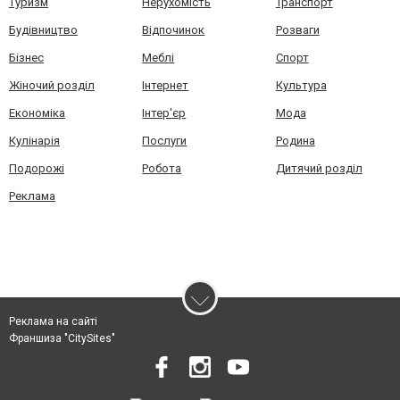
Туризм
Нерухомість
Транспорт
Будівництво
Відпочинок
Розваги
Бізнес
Меблі
Спорт
Жіночий розділ
Інтернет
Культура
Економіка
Інтер'єр
Мода
Кулінарія
Послуги
Родина
Подорожі
Робота
Дитячий розділ
Реклама
Реклама на сайті
Франшиза "CitySites"