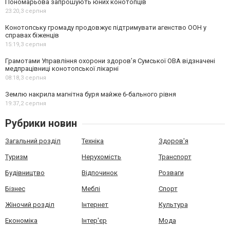
Пономарьова запрошують юних конотопців
23:20,
3 серпня
Конотопську громаду продовжує підтримувати агенство ООН у
справах біженців
15:19,
3 серпня
Грамотами Управління охорони здоров’я Сумської ОВА відзначені
медпрацівниці конотопської лікарні
08:18,
3 серпня
Землю накрила магнітна буря майже 6-бального рівня
19:37,
2 серпня
Рубрики новин
Загальний розділ
Техніка
Здоров'я
Туризм
Нерухомість
Транспорт
Будівництво
Відпочинок
Розваги
Бізнес
Меблі
Спорт
Жіночий розділ
Інтернет
Культура
Економіка
Інтер'єр
Мода