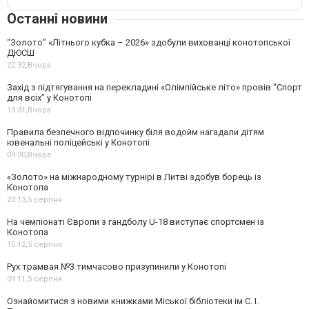
Останні новини
“Золото” «Літнього кубка – 2026» здобули вихованці конотопської
ДЮСШ
22:32,
Вчора
Захід з підтягування на перекладині «Олімпійське літо» провів “Спорт
для всіх” у Конотопі
13:31,
Вчора
Правила безпечного відпочинку біля водойм нагадали дітям
ювенальні поліцейські у Конотопі
09:30,
Вчора
«Золото» на міжнародному турнірі в Литві здобув борець із
Конотопа
23:13,
5 серпня
На чемпіонаті Європи з гандболу U-18 виступає спортсмен із
Конотопа
15:12,
5 серпня
Рух трамвая №3 тимчасово призупинили у Конотопі
09:11,
5 серпня
Ознайомитися з новими книжками Міської бібліотеки ім С. І.