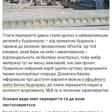
Плити перекриття давно стали однією з найважлив
іших
деталей у будівництві — від приватних будинків і
гаражів до великих промислових об’єктів. Це той
елемент, який бере на себе і навантаження, і
відповідальність за безпеку конструкції, тому вибір
матеріалу тут не менш важливий, ніж сам проєкт.
Правильно
вибраний виріб
здат
ен
суттєво продовжити
термін експлуатації споруди.
Д
ізнатися базову
інформацію про доступні варіанти можна
з офіційного
сайту Бетон-Будсервіс
, де плити перекриття подані в
контексті асортименту ЗБВ та їх технічних характеристик.
Основні види плит перекриття та де вони
застосовуються