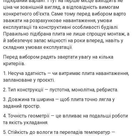
підібраний варіант. І тут на перше місце виходить не
ціна чи зовнішній вигляд, а відповідність вимогам
конкретного об’єкта.
Саме тому перед вибором варто
зважати на розрахункове навантаження, умови
експлуатації та конструктивні особливості будівлі.
Правильно підібрана плита не лише спрощує монтаж, а
й забезпечує запас міцності на роки вперед, навіть у
складних умовах експлуатації.
Перед вибором радять звертати увагу на кілька
критеріїв.
1.
Несуча здатність
— чи витримає плита навантаження,
заплановане у проєкті.
2.
Тип конструкції
— пустотна, монолітна, ребриста.
3.
Довжина та ширина
— щоб плита точно лягла у
заданий простір.
4.
Точність геометрії
— це впливає на подальші роботи
та якість укладання.
5.
Стійкість до вологи та перепадів температур
—