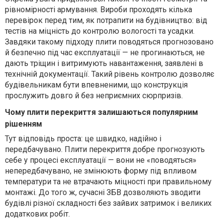
рівномірності армування.
Вироби проходять кілька
перевірок перед тим, як потрапити на будівництво: від
тестів на міцність до контролю вологості та усадки.
Завдяки такому підходу плити поводяться прогнозовано
й безпечно під час експлуатації — не прогинаються, не
дають тріщин і витримують навантаження, заявлені в
технічній документації. Такий рівень контролю дозволяє
будівельникам бути впевненими, що конструкція
прослужить довго й без неприємних сюрпризів.
Чому плити перекриття залишаються
популярним
рішенням
Тут відповідь проста: це швидко, надійно і
передбачувано. Плити перекриття добре прогнозують
себе у процесі експлуатації — вони не «поводяться»
непередбачувано, не змінюють форму під впливом
температури та не втрачають міцності при правильному
монтажі. До того ж, сучасні ЗБВ дозволяють зводити
будівлі різної складності без зайвих затримок і великих
додаткових робіт.