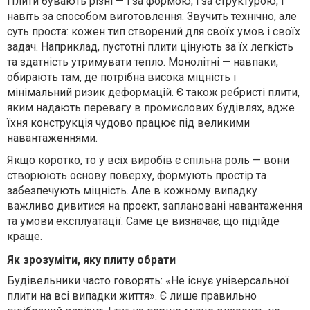
Плити бувають різні — і за формою, і за структурою, і
навіть за способом виготовлення. Звучить технічно, але
суть проста: кожен тип створений для своїх умов і своїх
задач. Наприклад, пустотні плити цінують за їх легкість
та здатність утримувати тепло. Монолітні — навпаки,
обирають там, де потрібна висока міцність і
мінімальний ризик деформацій. Є також ребристі плити,
яким надають перевагу в промислових будівлях, адже
їхня конструкція чудово працює під великими
навантаженнями.
Якщо коротко, то у всіх
виробів
є спільна роль — вони
створюють основу поверху, формують простір та
забезпечують міцність. Але в кожному випадку
важливо дивитися на проєкт, заплановані навантаження
та умови експлуатації. Саме це визначає, що підійде
краще.
Як зрозуміти, яку плиту обрати
Будівельники часто говорять: «Не існує універсальної
плити на всі випадки життя». Є лише правильно