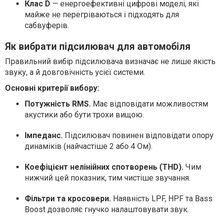
Клас D
— енергоефективні цифрові моделі, які
майже не перегріваються і підходять для
сабвуферів.
Як вибрати підсилювач для автомобіля
Правильний вибір підсилювача визначає не лише якість
звуку, а й довговічність усієї системи.
Основні критерії вибору:
Потужність RMS.
Має відповідати можливостям
акустики або бути трохи вищою.
Імпеданс.
Підсилювач повинен відповідати опору
динаміків (найчастіше 2 або 4 Ом).
Коефіцієнт нелінійних спотворень (THD).
Чим
нижчий цей показник, тим чистіше звучання.
Фільтри та кросовери.
Наявність LPF, HPF та Bass
Boost дозволяє гнучко налаштовувати звук.