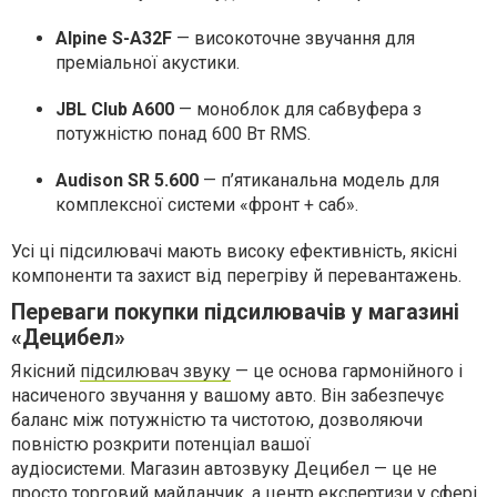
Alpine S-A32F
— високоточне звучання для
преміальної акустики.
JBL Club A600
— моноблок для сабвуфера з
потужністю понад 600 Вт RMS.
Audison SR 5.600
— п’ятиканальна модель для
комплексної системи «фронт + саб».
Усі ці підсилювачі мають високу ефективність, якісні
компоненти та захист від перегріву й перевантажень.
Переваги покупки підсилювачів у магазині
«Децибел»
Якісний
підсилювач звуку
— це основа гармонійного і
насиченого звучання у вашому авто. Він забезпечує
баланс між потужністю та чистотою, дозволяючи
повністю розкрити потенціал вашої
аудіосистеми. Магазин автозвуку Децибел — це не
просто торговий майданчик, а центр експертизи у сфері