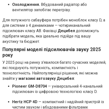
Охолодження.
Вбудований радіатор або
вентилятор запобігає перегріву.
Для потужного сабвуфера потрібен моноблок класу D, а
для системи з 4 динаміками — чотириканальний
підсилювач класу AB. Фахівці
Децибел
допоможуть
підібрати модель, яка ідеально підійде під вашу
акустику та бюджет.
Популярні моделі підсилювачів звуку 2025
року
У 2025 році на ринку з’явилося багато сучасних моделей,
які поєднують потужність, компактність і
технологічність. Найпопулярніші рішення, які можна
знайти у
магазині автозвуку Децибел
:
Pioneer GM-D8704
— універсальний 4-канальний
підсилювач із цифровою технологією класу D.
Hertz HCP 4D
— компактний і надійний пристрій із
чистим звуком і вбудованими фільтрами.