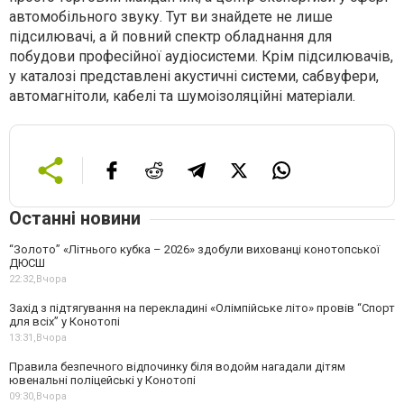
автомобільного звуку. Тут ви знайдете не лише
підсилювачі, а й повний спектр обладнання для
побудови професійної аудіосистеми. Крім підсилювачів,
у каталозі представлені акустичні системи, сабвуфери,
автомагнітоли, кабелі та шумоізоляційні матеріали.
Останні новини
“Золото” «Літнього кубка – 2026» здобули вихованці конотопської
ДЮСШ
22:32,
Вчора
Захід з підтягування на перекладині «Олімпійське літо» провів “Спорт
для всіх” у Конотопі
13:31,
Вчора
Правила безпечного відпочинку біля водойм нагадали дітям
ювенальні поліцейські у Конотопі
09:30,
Вчора