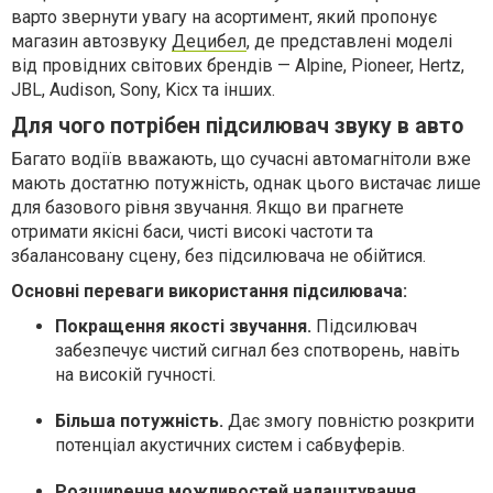
варто звернути увагу на асортимент, який пропонує
магазин автозвуку
Децибел
, де представлені моделі
від провідних світових брендів — Alpine, Pioneer, Hertz,
JBL, Audison, Sony, Kicx та інших.
Для чого потрібен підсилювач звуку в авто
Багато водіїв вважають, що сучасні автомагнітоли вже
мають достатню потужність, однак цього вистачає лише
для базового рівня звучання. Якщо ви прагнете
отримати якісні баси, чисті високі частоти та
збалансовану сцену, без підсилювача не обійтися.
Основні переваги використання підсилювача:
Покращення якості звучання.
Підсилювач
забезпечує чистий сигнал без спотворень, навіть
на високій гучності.
Більша потужність.
Дає змогу повністю розкрити
потенціал акустичних систем і сабвуферів.
Розширення можливостей налаштування.