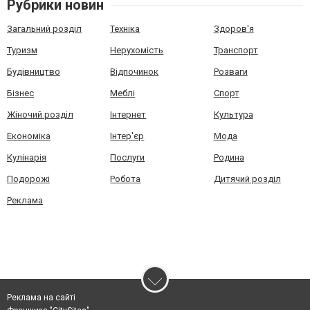
Рубрики новин
Загальний розділ
Техніка
Здоров'я
Туризм
Нерухомість
Транспорт
Будівництво
Відпочинок
Розваги
Бізнес
Меблі
Спорт
Жіночий розділ
Інтернет
Культура
Економіка
Інтер'єр
Мода
Кулінарія
Послуги
Родина
Подорожі
Робота
Дитячий розділ
Реклама
Реклама на сайті