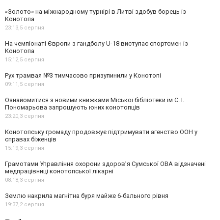
«Золото» на міжнародному турнірі в Литві здобув борець із
Конотопа
23:13,
5 серпня
На чемпіонаті Європи з гандболу U-18 виступає спортсмен із
Конотопа
15:12,
5 серпня
Рух трамвая №3 тимчасово призупинили у Конотопі
09:11,
5 серпня
Ознайомитися з новими книжками Міської бібліотеки ім С. І.
Пономарьова запрошують юних конотопців
23:20,
3 серпня
Конотопську громаду продовжує підтримувати агенство ООН у
справах біженців
15:19,
3 серпня
Грамотами Управління охорони здоров’я Сумської ОВА відзначені
медпрацівниці конотопської лікарні
08:18,
3 серпня
Землю накрила магнітна буря майже 6-бального рівня
19:37,
2 серпня