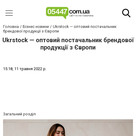
Головна
Бізнес новини
Ukrstock — оптовий постачальник
брендової продукції з Європи
Ukrstock — оптовий постачальник брендової
продукції з Європи
1
5
:
1
8
,
1
1
т
р
а
в
н
я
2
0
2
2
р
.
Загальний розділ