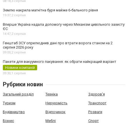
08:18,
3 серпня
Землю накрила магнітна буря майже 6-бального рівня
19:37,
2 серпня
Вперше Україна надала допомогу через Механізм цивільного захисту
ЄС
14:47,
2 серпня
Генштаб ЗСУ оприлюднив дані про втрати ворога станом на 2
серпня 2026 року
09:00,
2 серпня
Пакети для вакуумного пакування: як обрати найкращий варіант
Новини компаній
09:30,
1 серпня
Рубрики новин
Загальний розділ
Техніка
Здоров'я
Туризм
Нерухомість
Транспорт
Будівництво
Відпочинок
Розваги
Бізнес
Меблі
Спорт