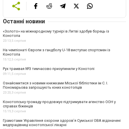
Останні новини
«Золото» на міжнародному турнірі в Литві здобув борець із
Конотопа
23:13,
5 серпня
На чемпіонаті Європи з гандболу U-18 виступає спортсмен із
Конотопа
15:12,
5 серпня
Рух трамвая №3 тимчасово призупинили у Конотопі
09:11,
5 серпня
Ознайомитися з новими книжками Міської бібліотеки ім С. І.
Пономарьова запрошують юних конотопців
23:20,
3 серпня
Конотопську громаду продовжує підтримувати агенство ООН у
справах біженців
15:19,
3 серпня
Грамотами Управління охорони здоров’я Сумської ОВА відзначені
медпрацівниці конотопської лікарні