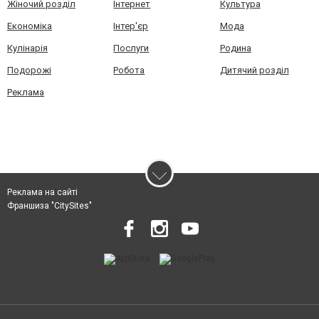
Жіночий розділ
Інтернет
Культура
Економіка
Інтер'єр
Мода
Кулінарія
Послуги
Родина
Подорожі
Робота
Дитячий розділ
Реклама
Реклама на сайті
Франшиза "CitySites"