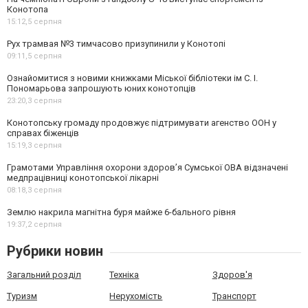
Конотопа
15:12,
5 серпня
Рух трамвая №3 тимчасово призупинили у Конотопі
09:11,
5 серпня
Ознайомитися з новими книжками Міської бібліотеки ім С. І.
Пономарьова запрошують юних конотопців
23:20,
3 серпня
Конотопську громаду продовжує підтримувати агенство ООН у
справах біженців
15:19,
3 серпня
Грамотами Управління охорони здоров’я Сумської ОВА відзначені
медпрацівниці конотопської лікарні
08:18,
3 серпня
Землю накрила магнітна буря майже 6-бального рівня
19:37,
2 серпня
Рубрики новин
Загальний розділ
Техніка
Здоров'я
Туризм
Нерухомість
Транспорт