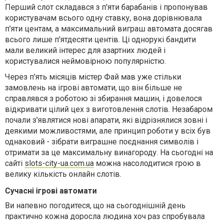
Перший слот складався з п'яти барабанів і пропонував
користувачам всього одну ставку, вона дорівнювала
п'яти центам, а максимальний виграш автомата досягав
всього лише п'ятдесяти центів. Ці однорукі бандити
мали великий інтерес для азартних людей і
користувалися неймовірною популярністю.
Через п'ять місяців містер Фай мав уже стільки
замовлень на ігрові автомати, що він більше не
справлявся з роботою зі збирання машин, і довелося
відкривати цілий цех з виготовлення слотів. Незабаром
почали з'являтися нові апарати, які відрізнялися зовні і
деякими можливостями, але принцип роботи у всіх був
однаковий - зібрати виграшне поєднання символів і
отримати за це максимальну винагороду. На сьогодні на
сайті
slots-city-ua.com.ua
можна насолодитися грою в
велику кількість онлайн слотів.
Сучасні ігрові автомати
Ви напевно погодитеся, що на сьогоднішній день
практично кожна доросла людина хоч раз спробувала