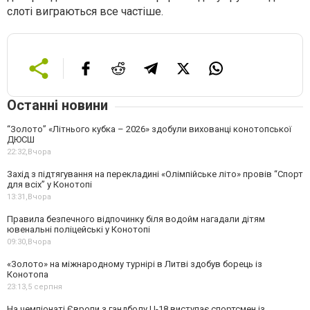
слоті виграються все частіше.
Останні новини
“Золото” «Літнього кубка – 2026» здобули вихованці конотопської
ДЮСШ
22:32,
Вчора
Захід з підтягування на перекладині «Олімпійське літо» провів “Спорт
для всіх” у Конотопі
13:31,
Вчора
Правила безпечного відпочинку біля водойм нагадали дітям
ювенальні поліцейські у Конотопі
09:30,
Вчора
«Золото» на міжнародному турнірі в Литві здобув борець із
Конотопа
23:13,
5 серпня
На чемпіонаті Європи з гандболу U-18 виступає спортсмен із