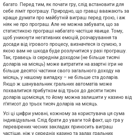
багато. Перед тим, як почати гру, слід встановити для
себе ліміт програшу. Природно, що гравці вважають за
краще думати про майбутній виграш перед грою, і аж
ніяк не про програш. Але не можна забувати, що за
статистикою програші набагато частіше явище. Тому,
щоб уникнути негативних емоцій, розчарування та
досади від ігрового процесу, визначтеся із сумою, з
якою вам не шкода буде розлучитися у разі програшу.
Так, гравець із середнім доходом (не більше тисячі
доларів на місяць) може витратити на азартні ігри не
більше десятої частини свого загального доходу на
місяць, у нашому випадку – не більше ста доларів.
Якщо ж шанувальник гральних автоматів може
похвалитися прибутком від трьох до десяти тисяч
доларів щомісяця, то йому можна залишити у казино від
п'ятисот до трьох тисяч доларів на місяць.
Усі ці цифри умовні, кожному за користувача ця сума
індивідуальна. Слід брати до уваги той факт, що гра у
перевірених чесних закладах приносить виграш
частіше, ніж у середніх казино та залах гральних