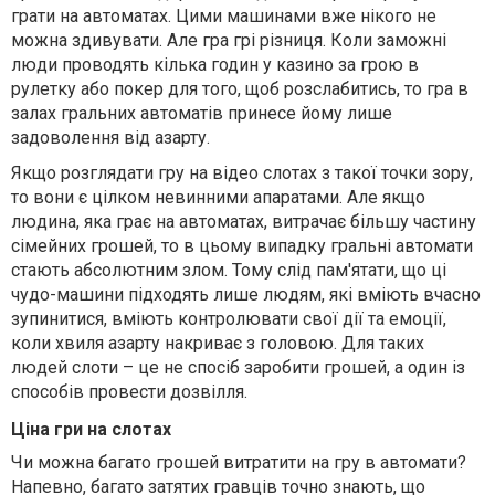
грати на автоматах. Цими машинами вже нікого не
можна здивувати. Але гра грі різниця. Коли заможні
люди проводять кілька годин у казино за грою в
рулетку або покер для того, щоб розслабитись, то гра в
залах гральних автоматів принесе йому лише
задоволення від азарту.
Якщо розглядати гру на відео слотах з такої точки зору,
то вони є цілком невинними апаратами. Але якщо
людина, яка грає на автоматах, витрачає більшу частину
сімейних грошей, то в цьому випадку гральні автомати
стають абсолютним злом. Тому слід пам'ятати, що ці
чудо-машини підходять лише людям, які вміють вчасно
зупинитися, вміють контролювати свої дії та емоції,
коли хвиля азарту накриває з головою. Для таких
людей слоти – це не спосіб заробити грошей, а один із
способів провести дозвілля.
Ціна гри на слотах
Чи можна багато грошей витратити на гру в автомати?
Напевно, багато затятих гравців точно знають, що