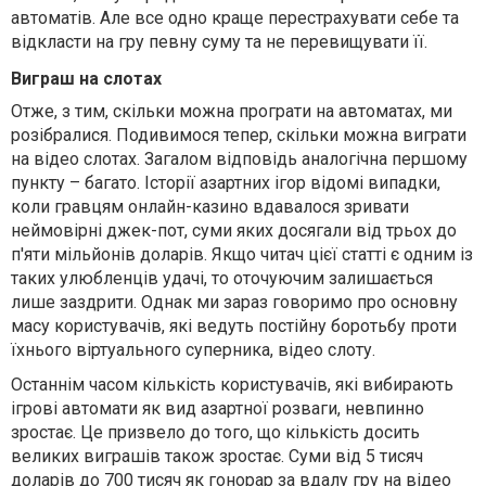
автоматів. Але все одно краще перестрахувати себе та
відкласти на гру певну суму та не перевищувати її.
Виграш на слотах
Отже, з тим, скільки можна програти на автоматах, ми
розібралися. Подивимося тепер, скільки можна виграти
на відео слотах. Загалом відповідь аналогічна першому
пункту – багато. Історії азартних ігор відомі випадки,
коли гравцям онлайн-казино вдавалося зривати
неймовірні джек-пот, суми яких досягали від трьох до
п'яти мільйонів доларів. Якщо читач цієї статті є одним із
таких улюбленців удачі, то оточуючим залишається
лише заздрити. Однак ми зараз говоримо про основну
масу користувачів, які ведуть постійну боротьбу проти
їхнього віртуального суперника, відео слоту.
Останнім часом кількість користувачів, які вибирають
ігрові автомати як вид азартної розваги, невпинно
зростає. Це призвело до того, що кількість досить
великих виграшів також зростає. Суми від 5 тисяч
доларів до 700 тисяч як гонорар за вдалу гру на відео