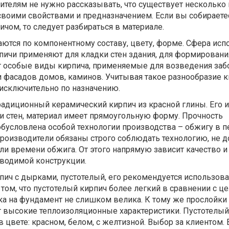
телям не нужно рассказывать, что существует несколько
своими свойствами и предназначением. Если вы собираете
ичом, то следует разбираться в материале.
ются по компонентному составу, цвету, форме. Сфера исп
пичи применяют для кладки стен здания, для формировани
 особые виды кирпича, применяемые для возведения заб
 фасадов домов, каминов. Учитывая такое разнообразие к
 исключительно по назначению.
диционный керамический кирпич из красной глины. Его и
и стен, материал имеет прямоугольную форму. Прочность
бусловлена особой технологии производства – обжигу в п
роизводители обязаны строго соблюдать технологию, не д
и времени обжига. От этого напрямую зависит качество и
зводимой конструкции.
пич с дырками, пустотелый, его рекомендуется использова
 том, что пустотелый кирпич более легкий в сравнении с 
ка на фундамент не слишком велика. К тому же прослойки
 высокие теплоизоляционные характеристики. Пустотелый
в цвете: красном, белом, с желтизной. Выбор за клиентом.