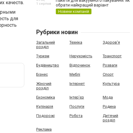
Пакети для вакуумного пакування: як
х качеств.
1 серпня
обрати найкращий варіант
орными
Новини компаній
есть для
орность
Рубрики новин
Загальний
Техніка
Здоров'я
розділ
Туризм
Нерухомість
Транспорт
Будівництво
Відпочинок
Розваги
Бізнес
Меблі
Спорт
Жіночий
Інтернет
Культура
розділ
Економіка
Інтер'єр
Мода
Кулінарія
Послуги
Родина
Подорожі
Робота
Дитячий
розділ
Реклама