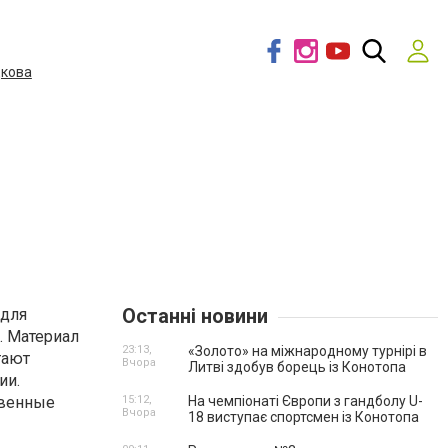
дкова
Останні новини
 для
. Материал
23:13,
«Золото» на міжнародному турнірі в
тают
Вчора
Литві здобув борець із Конотопа
ии.
твенные
15:12,
На чемпіонаті Європи з гандболу U-
Вчора
18 виступає спортсмен із Конотопа