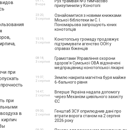
09:11,
Рух трамвая №3 тимчасово
 видов
Вчора
призупинили у Конотопі
сь
23:20,
Ознайомитися з новими книжками
3 серпня
Міської бібліотеки ім С. І.
ользования
Пономарьова запрошують юних
конотопців
я
оров,
15:19,
Конотопську громаду продовжує
3 серпня
ирпича,
підтримувати агенство ООН у
справах біженців
08:18,
Грамотами Управління охорони
3 серпня
здоров’я Сумської ОВА відзначені
медпрацівниці конотопської лікарні
ечи при
19:37,
Землю накрила магнітна буря майже
опускать
2 серпня
6-бального рівня
 прочность
14:47,
Вперше Україна надала допомогу
2 серпня
через Механізм цивільного захисту
ть при
ЄС
цельными
09:00,
Генштаб ЗСУ оприлюднив дані про
 воздуха в
2 серпня
втрати ворога станом на 2 серпня
 кирпич
2026 року
 Вы
09:30,