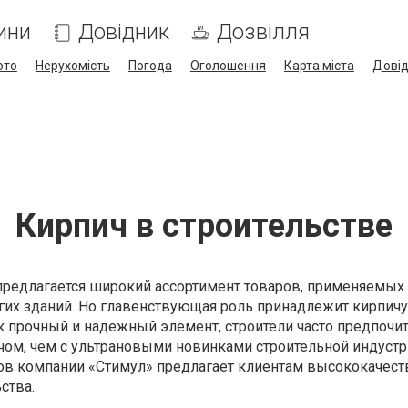
ини
Довідник
Дозвілля
ото
Нерухомість
Погода
Оголошення
Карта міста
Дові
Кирпич в строительстве
предлагается широкий ассортимент товаров, применяемых
гих зданий. Но главенствующая роль принадлежит кирпичу
к прочный и надежный элемент, строители часто предпочи
чом, чем с ультрановыми новинками строительной индустр
ков компании «Стимул» предлагает клиентам высококачес
ства.