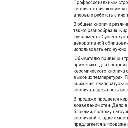
Профессиональным строи
кирпича, отличающимся 
впервые работать с кирп
В общем кирпичи различа
также разнообразна. Кир
фундамента. Существуют
декоративной облицовки
использовать его нужно
Обывателю привычен тра
применяют для постройк
керамического кирпича о
высоких температурах. П
снижения температуры ил
кирпича, надежность во
В продаже продается кир
возведении стен. Дело в
блоками, поэтому нагруз
кирпичной кладке имеют
предлагается в продаже 