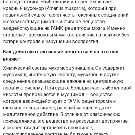
без подготовки. Наибольший интерес вызывает
красный мухомор (Amanita muscaria), который при
правильной сушке теряет часть токсичных соединений
и сохраняет мусцимол — активное вещество,
воздействующее на ГАМК-рецепторы мозга. Именно
это делает возможным мягкое влияние на психику без
потери контроля и нарушений восприятия.
Как действуют активные вещества и на что они
влияют
Химический состав мухомора уникален. Он содержит
мусцимол, иботеновую кислоту, мусказон и другие
соединения, оказывающие влияние на центральную
нервную систему. При сушке большая часть иботеновой
кислоты превращается в мусцимол — вещество,
которое взаимодействует с ГАМК-рецепторами и
оказывает седативное, расслабляющее и даже
медитативное действие. В отличие от классических
психоделиков, это вещество не разрушает восприятие,
а скорее вводит организм в спокойное,
сфокусированное состояние, близкое к трансу.