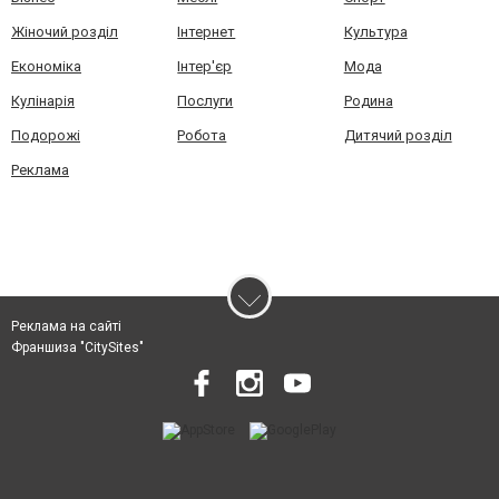
Жіночий розділ
Інтернет
Культура
Економіка
Інтер'єр
Мода
Кулінарія
Послуги
Родина
Подорожі
Робота
Дитячий розділ
Реклама
Реклама на сайті
Франшиза "CitySites"