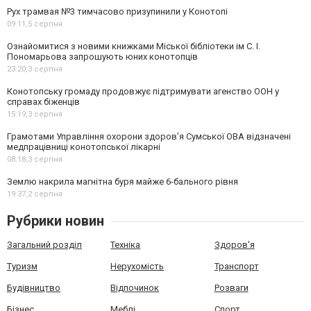
Рух трамвая №3 тимчасово призупинили у Конотопі
09:11,
5 серпня
Ознайомитися з новими книжками Міської бібліотеки ім С. І.
Пономарьова запрошують юних конотопців
23:20,
3 серпня
Конотопську громаду продовжує підтримувати агенство ООН у
справах біженців
15:19,
3 серпня
Грамотами Управління охорони здоров’я Сумської ОВА відзначені
медпрацівниці конотопської лікарні
08:18,
3 серпня
Землю накрила магнітна буря майже 6-бального рівня
19:37,
2 серпня
Рубрики новин
Загальний розділ
Техніка
Здоров'я
Туризм
Нерухомість
Транспорт
Будівництво
Відпочинок
Розваги
Бізнес
Меблі
Спорт