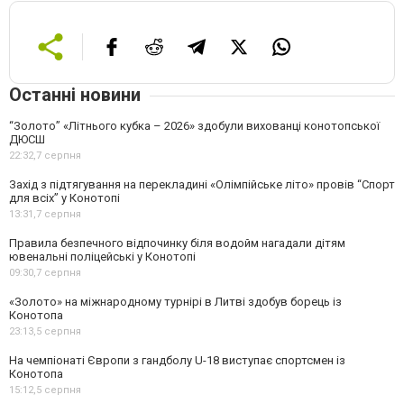
Останні новини
“Золото” «Літнього кубка – 2026» здобули вихованці конотопської
ДЮСШ
22:32,
7 серпня
Захід з підтягування на перекладині «Олімпійське літо» провів “Спорт
для всіх” у Конотопі
13:31,
7 серпня
Правила безпечного відпочинку біля водойм нагадали дітям
ювенальні поліцейські у Конотопі
09:30,
7 серпня
«Золото» на міжнародному турнірі в Литві здобув борець із
Конотопа
23:13,
5 серпня
На чемпіонаті Європи з гандболу U-18 виступає спортсмен із
Конотопа
15:12,
5 серпня