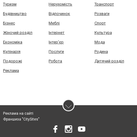
Туризм
Нерухомість
Транспорт
Будівництво
Відпочинок
Розваги
Бізнес
Меблі
Спорт
Жіночий розділ
Інтернет
Культура
Економіка
Інтер'єр
Мода
Кулінарія
Послуги
Родина
Подорожі
Робота
Дитячий розділ
Реклама
Реклама на сайті
Франшиза "CitySites"