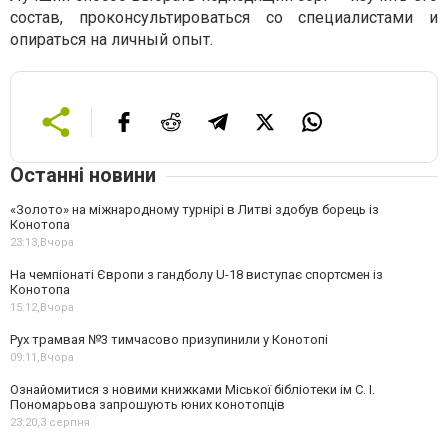
состав, проконсультироваться со специалистами и
опираться на личный опыт.
Останні новини
«Золото» на міжнародному турнірі в Литві здобув борець із
Конотопа
23:13,
Вчора
На чемпіонаті Європи з гандболу U-18 виступає спортсмен із
Конотопа
15:12,
Вчора
Рух трамвая №3 тимчасово призупинили у Конотопі
09:11,
Вчора
Ознайомитися з новими книжками Міської бібліотеки ім С. І.
Пономарьова запрошують юних конотопців
23:20,
3 серпня