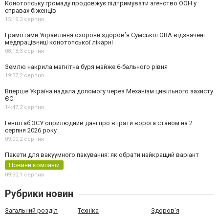
Конотопську громаду продовжує підтримувати агенство ООН у
справах біженців
15:19,
3 серпня
Грамотами Управління охорони здоров’я Сумської ОВА відзначені
медпрацівниці конотопської лікарні
08:18,
3 серпня
Землю накрила магнітна буря майже 6-бального рівня
19:37,
2 серпня
Вперше Україна надала допомогу через Механізм цивільного захисту
ЄС
14:47,
2 серпня
Генштаб ЗСУ оприлюднив дані про втрати ворога станом на 2
серпня 2026 року
09:00,
2 серпня
Пакети для вакуумного пакування: як обрати найкращий варіант
Новини компаній
09:30,
1 серпня
Рубрики новин
Загальний розділ
Техніка
Здоров'я