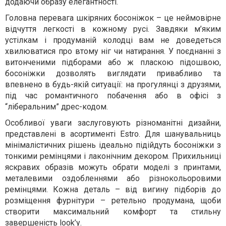
додаючи образу елегантності.
Головна перевага шкіряних босоніжок – це неймовірне
відчуття легкості в кожному русі. Завдяки м’яким
устілкам і продуманій колодці вам не доведеться
хвилюватися про втому ніг чи натирання. У поєднанні з
витонченими підборами або ж пласкою підошвою,
босоніжки дозволять виглядати привабливо та
впевнено в будь-якій ситуації: на прогулянці з друзями,
під час романтичного побачення або в офісі з
“ліберальним” дрес-кодом.
Особливої уваги заслуговують різноманітні дизайни,
представлені в асортименті Estro. Для шанувальниць
мінімалістичних рішень ідеально підійдуть босоніжки з
тонкими ремінцями і лаконічним декором. Прихильниці
яскравих образів можуть обрати моделі з принтами,
металевими оздобленнями або різнокольоровими
ремінцями. Кожна деталь – від вигину підборів до
розміщення фурнітури – ретельно продумана, щоби
створити максимальний комфорт та стильну
завершеність look’у.