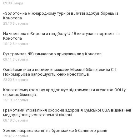
09:30,
Вчора
«Золото» на міжнародному турнірі в Литві здобув борець із
Конотопа
23:13,
5 серпня
На чемпіонаті Європи з гандболу U-18 виступає спортсмен із
Конотопа
15:12,
5 серпня
Рух трамвая №3 тимчасово призупинили у Конотопі
09:11,
5 серпня
Ознайомитися з новими книжками Міської бібліотеки ім С. І.
Пономарьова запрошують юних конотопців
23:20,
3 серпня
Конотопську громаду продовжує підтримувати агенство ООН у
справах біженців
15:19,
3 серпня
Грамотами Управління охорони здоров’я Сумської ОВА відзначені
медпрацівниці конотопської лікарні
08:18,
3 серпня
Землю накрила магнітна буря майже 6-бального рівня
19:37,
2 серпня