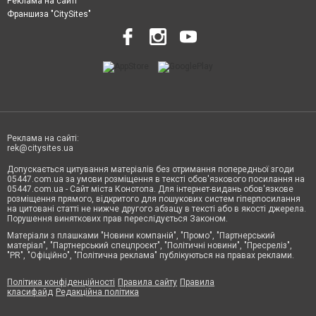
Реклама на сайті
Франшиза "CitySites"
Реклама на сайті:
rek@citysites.ua
Допускається цитування матеріалів без отримання попередньої згоди
05447.com.ua за умови розміщення в тексті обов'язкового посилання на
05447.com.ua - Сайт міста Конотопа. Для інтернет-видань обов'язкове
розміщення прямого, відкритого для пошукових систем гіперпосилання
на цитовані статті не нижче другого абзацу в тексті або в якості джерела.
Порушення виняткових прав переслідується Законом.
Матеріали з плашками "Новини компаній", "Промо", "Партнерський
матеріал", "Партнерський спецпроєкт", "Політичні новини", "Пресреліз",
"PR", "Офіційно", "Політична реклама" публікуються на правах реклами.
Політика конфіденційності
Правила сайту
Правила
класифайд
Редакційна політика