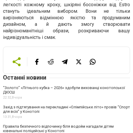
легкості кожному кроку, шкіряні босоніжки від Estro
стануть ідеальним вибором. Вони не тільки
вирізняються відмінною якістю та продуманим
дизайном, а й дають змогу створювати
найрізноманітніші образи, розкриваючи вашу
індивідуальність і смак.
Останні новини
“Золото” «Літнього кубка – 2026» здобули вихованці конотопської
ДЮСШ
22:32,
Вчора
Захід з підтягування на перекладині «Олімпійське літо» провів “Спорт
для всіх” у Конотопі
13:31,
Вчора
Правила безпечного відпочинку біля водойм нагадали дітям
ювенальні поліцейські у Конотопі