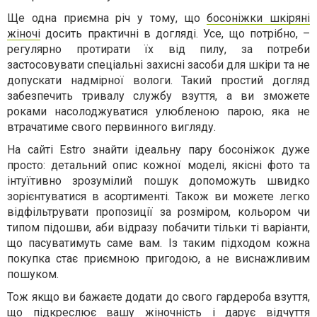
Ще одна приємна річ у тому, що
босоніжки шкіряні
жіночі
досить практичні в догляді. Усе, що потрібно, –
регулярно протирати їх від пилу, за потреби
застосовувати спеціальні захисні засоби для шкіри та не
допускати надмірної вологи. Такий простий догляд
забезпечить тривалу службу взуття, а ви зможете
роками насолоджуватися улюбленою парою, яка не
втрачатиме свого первинного вигляду.
На сайті Estro знайти ідеальну пару босоніжок дуже
просто: детальний опис кожної моделі, якісні фото та
інтуїтивно зрозумілий пошук допоможуть швидко
зорієнтуватися в асортименті. Також ви можете легко
відфільтрувати пропозиції за розміром, кольором чи
типом підошви, аби відразу побачити тільки ті варіанти,
що пасуватимуть саме вам. Із таким підходом кожна
покупка стає приємною пригодою, а не виснажливим
пошуком.
Тож якщо ви бажаєте додати до свого гардероба взуття,
що підкреслює вашу жіночність і дарує відчуття