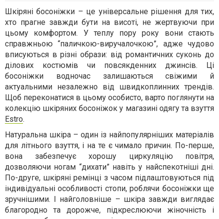
Шкіряні босоніжки – це універсальне рішення для тих,
хто прагне завжди бути на висоті, не жертвуючи при
цьому комфортом. У теплу пору року вони стають
справжньою “паличкою-виручалочкою”, адже чудово
вписуються в різні образи: від романтичних суконь до
ділових костюмів чи повсякденних джинсів. Ці
босоніжки водночас залишаються свіжими й
актуальними незалежно від швидкоплинних трендів.
Щоб переконатися в цьому особисто, варто поглянути на
колекцію шкіряних босоніжок у магазині одягу та взуття
Estro
.
Натуральна шкіра – один із найпопулярніших матеріалів
для літнього взуття, і на те є чимало причин. По-перше,
вона забезпечує хорошу циркуляцію повітря,
дозволяючи ногам “дихати” навіть у найспекотніші дні.
По-друге, шкіряні ремінці з часом підлаштовуються під
індивідуальні особливості стопи, роблячи босоніжки ще
зручнішими. І найголовніше – шкіра завжди виглядає
благородно та дорожче, підкреслюючи жіночність і