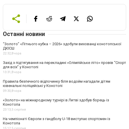
Останні новини
“Золото” «Літнього кубка – 2026» здобули вихованці конотопської
ДЮСШ
22:32,
Вчора
Захід з підтягування на перекладині «Олімпійське літо» провів “Спорт
для всіх” у Конотопі
13:31,
Вчора
Правила безпечного відпочинку біля водойм нагадали дітям
ювенальні поліцейські у Конотопі
09:30,
Вчора
«Золото» на міжнародному турнірі в Литві здобув борець із
Конотопа
23:13,
5 серпня
На чемпіонаті Європи з гандболу U-18 виступає спортсмен із
Конотопа
15:12,
5 серпня