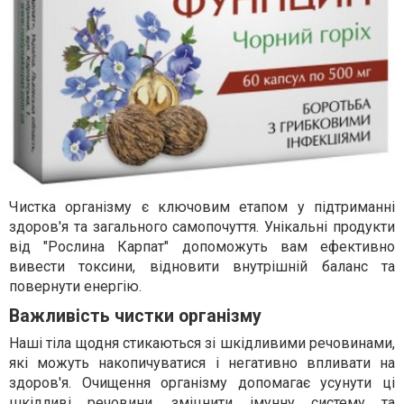
Чистка організму є ключовим етапом у підтриманні
здоров'я та загального самопочуття. Унікальні продукти
від "Рослина Карпат" допоможуть вам ефективно
вивести токсини, відновити внутрішній баланс та
повернути енергію.
Важливість чистки організму
Наші тіла щодня стикаються зі шкідливими речовинами,
які можуть накопичуватися і негативно впливати на
здоров'я. Очищення організму допомагає усунути ці
шкідливі речовини, зміцнити імунну систему та