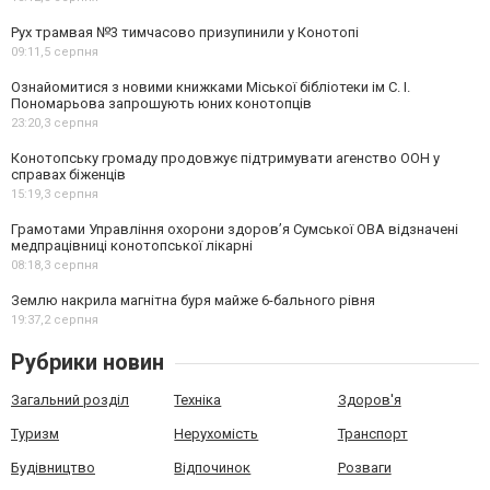
Рух трамвая №3 тимчасово призупинили у Конотопі
09:11,
5 серпня
Ознайомитися з новими книжками Міської бібліотеки ім С. І.
Пономарьова запрошують юних конотопців
23:20,
3 серпня
Конотопську громаду продовжує підтримувати агенство ООН у
справах біженців
15:19,
3 серпня
Грамотами Управління охорони здоров’я Сумської ОВА відзначені
медпрацівниці конотопської лікарні
08:18,
3 серпня
Землю накрила магнітна буря майже 6-бального рівня
19:37,
2 серпня
Рубрики новин
Загальний розділ
Техніка
Здоров'я
Туризм
Нерухомість
Транспорт
Будівництво
Відпочинок
Розваги