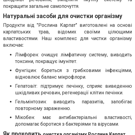
покращити загальне самопочуття.
Натуральні засоби для очистки організму
Продукти від "Рослина Карпат" виготовлені на основі
карпатських трав, відомих своїми цілющими
властивостями. Наш комплекс для чистки організму
включає:
Лімфорен: очищує лімфатичну систему, виводить
токсини, покращує імунітет.
Фунгіцин: бореться з грибковими інфекціями,
відновлює баланс мікрофлори.
Гепатовіт: підтримує печінку, сприяє виведенню
шкідливих речовин, регенерації клітин печінки.
Гельмінтозин: виводить паразитів, запобігає
повторному зараженню.
Мікобен: має антибактеріальні властивості,
допомагає боротися з бактеріями та вірусами.
Як проходить
очистка організму Рослина Карпат