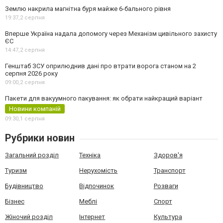
Землю накрила магнітна буря майже 6-бального рівня
19:37,
2 серпня
Вперше Україна надала допомогу через Механізм цивільного захисту
ЄС
14:47,
2 серпня
Генштаб ЗСУ оприлюднив дані про втрати ворога станом на 2
серпня 2026 року
09:00,
2 серпня
Пакети для вакуумного пакування: як обрати найкращий варіант
Новини компаній
09:30,
1 серпня
Рубрики новин
Загальний розділ
Техніка
Здоров'я
Туризм
Нерухомість
Транспорт
Будівництво
Відпочинок
Розваги
Бізнес
Меблі
Спорт
Жіночий розділ
Інтернет
Культура