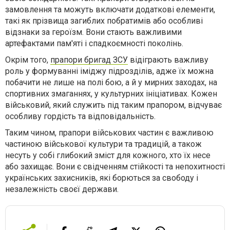
замовлення та можуть включати додаткові елементи,
такі як прізвища загиблих побратимів або особливі
відзнаки за героїзм. Вони стають важливими
артефактами пам'яті і спадкоємності поколінь.
Окрім того,
прапори бригад ЗСУ
відіграють важливу
роль у формуванні іміджу підрозділів, адже їх можна
побачити не лише на полі бою, а й у мирних заходах, на
спортивних змаганнях, у культурних ініціативах. Кожен
військовий, який служить під таким прапором, відчуває
особливу гордість та відповідальність.
Таким чином, прапори військових частин є важливою
частиною військової культури та традицій, а також
несуть у собі глибокий зміст для кожного, хто їх несе
або захищає. Вони є свідченням стійкості та непохитності
українських захисників, які борються за свободу і
незалежність своєї держави.