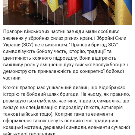
Прапори військових частин завжди мали особливе
значення у збройних силах різних країн, і Збройні Сили
України (ЗСУ) не є винятком. "Прапори бригад ЗСУ"
символізують бойову честь, історію, традиції та
ідентичність кожного підрозділу. Вони відіграють
важливу роль у зміцненні духу військовослужбовців і
демонструють приналежність до конкретної бойової
частини.
Кожен прапор має унікальний дизайн, що відображає
історію та бойовий шлях бригади. На ньому, як правило,
розміщуються емблема частини, її девіз, символіка, що
вказує на спеціалізацію підрозділу (піхота, артилерія,
танкові війська тощо). Колірна гама та елементи
оформлення також несуть певний сенс: традиційні
козацькі мотиви, державні символи, елементи сучасної
військової геральдики.