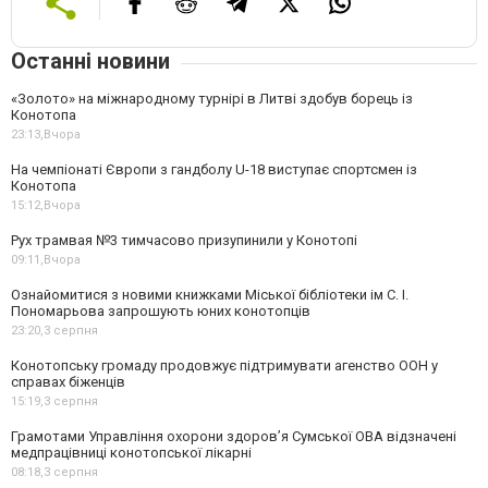
Останні новини
«Золото» на міжнародному турнірі в Литві здобув борець із
Конотопа
23:13,
Вчора
На чемпіонаті Європи з гандболу U-18 виступає спортсмен із
Конотопа
15:12,
Вчора
Рух трамвая №3 тимчасово призупинили у Конотопі
09:11,
Вчора
Ознайомитися з новими книжками Міської бібліотеки ім С. І.
Пономарьова запрошують юних конотопців
23:20,
3 серпня
Конотопську громаду продовжує підтримувати агенство ООН у
справах біженців
15:19,
3 серпня
Грамотами Управління охорони здоров’я Сумської ОВА відзначені
медпрацівниці конотопської лікарні
08:18,
3 серпня