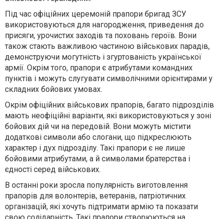
Під час офіційних церемоній прапори бригад ЗСУ
використовуються для нагородження, приведення до
присяги, урочистих заходів та поховань героїв. Вони
також стають важливою частиною військових парадів,
демонструючи могутність і згуртованість української
армії. Окрім того, прапори є атрибутами командних
пунктів і можуть слугувати символічними орієнтирами у
складних бойових умовах.
Окрім офіційних військових прапорів, багато підрозділів
мають неофіційні варіанти, які використовуються у зоні
бойових дій чи на передовій. Вони можуть містити
додаткові символи або слогани, що підкреслюють
характер і дух підрозділу. Такі прапори є не лише
бойовими атрибутами, а й символами братерства і
єдності серед військових.
В останні роки зросла популярність виготовлення
прапорів для волонтерів, ветеранів, патріотичних
організацій, які хочуть підтримати армію та показати
свою солідарність. Такі прапори створюються на