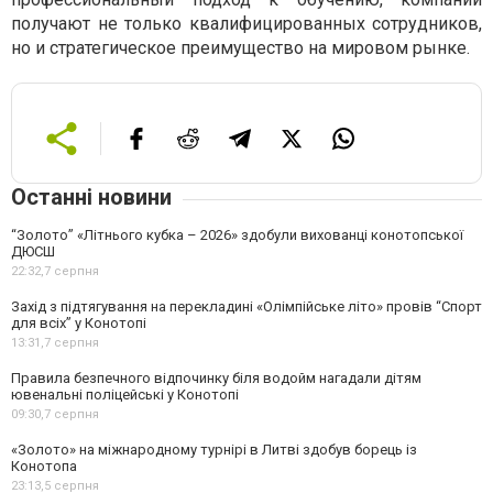
получают не только квалифицированных сотрудников,
но и стратегическое преимущество на мировом рынке.
Останні новини
“Золото” «Літнього кубка – 2026» здобули вихованці конотопської
ДЮСШ
22:32,
7 серпня
Захід з підтягування на перекладині «Олімпійське літо» провів “Спорт
для всіх” у Конотопі
13:31,
7 серпня
Правила безпечного відпочинку біля водойм нагадали дітям
ювенальні поліцейські у Конотопі
09:30,
7 серпня
«Золото» на міжнародному турнірі в Литві здобув борець із
Конотопа
23:13,
5 серпня