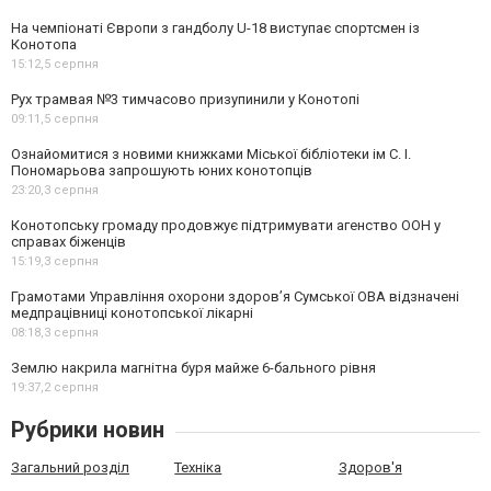
На чемпіонаті Європи з гандболу U-18 виступає спортсмен із
Конотопа
15:12,
5 серпня
Рух трамвая №3 тимчасово призупинили у Конотопі
09:11,
5 серпня
Ознайомитися з новими книжками Міської бібліотеки ім С. І.
Пономарьова запрошують юних конотопців
23:20,
3 серпня
Конотопську громаду продовжує підтримувати агенство ООН у
справах біженців
15:19,
3 серпня
Грамотами Управління охорони здоров’я Сумської ОВА відзначені
медпрацівниці конотопської лікарні
08:18,
3 серпня
Землю накрила магнітна буря майже 6-бального рівня
19:37,
2 серпня
Рубрики новин
Загальний розділ
Техніка
Здоров'я