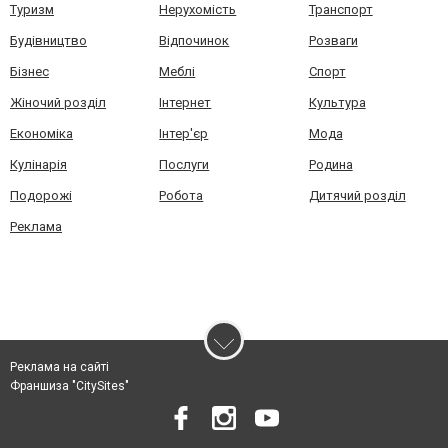
Туризм
Нерухомість
Транспорт
Будівництво
Відпочинок
Розваги
Бізнес
Меблі
Спорт
Жіночий розділ
Інтернет
Культура
Економіка
Інтер'єр
Мода
Кулінарія
Послуги
Родина
Подорожі
Робота
Дитячий розділ
Реклама
Реклама на сайті
Франшиза "CitySites"