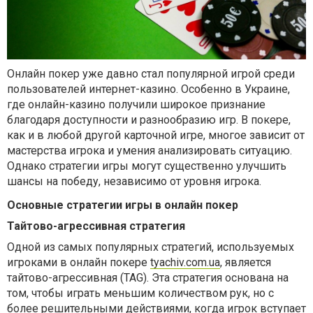
Онлайн покер уже давно стал популярной игрой среди
пользователей интернет-казино. Особенно в Украине,
где онлайн-казино получили широкое признание
благодаря доступности и разнообразию игр. В покере,
как и в любой другой карточной игре, многое зависит от
мастерства игрока и умения анализировать ситуацию.
Однако стратегии игры могут существенно улучшить
шансы на победу, независимо от уровня игрока.
Основные стратегии игры в онлайн покер
Тайтово-агрессивная стратегия
Одной из самых популярных стратегий, используемых
игроками в онлайн покере
tyachiv.com.ua
, является
тайтово-агрессивная (TAG). Эта стратегия основана на
том, чтобы играть меньшим количеством рук, но с
более решительными действиями, когда игрок вступает