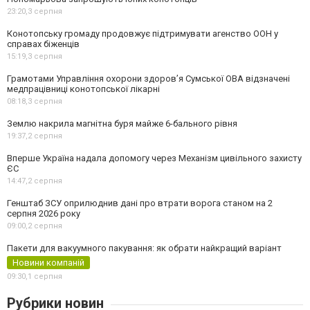
23:20,
3 серпня
Конотопську громаду продовжує підтримувати агенство ООН у
справах біженців
15:19,
3 серпня
Грамотами Управління охорони здоров’я Сумської ОВА відзначені
медпрацівниці конотопської лікарні
08:18,
3 серпня
Землю накрила магнітна буря майже 6-бального рівня
19:37,
2 серпня
Вперше Україна надала допомогу через Механізм цивільного захисту
ЄС
14:47,
2 серпня
Генштаб ЗСУ оприлюднив дані про втрати ворога станом на 2
серпня 2026 року
09:00,
2 серпня
Пакети для вакуумного пакування: як обрати найкращий варіант
Новини компаній
09:30,
1 серпня
Рубрики новин