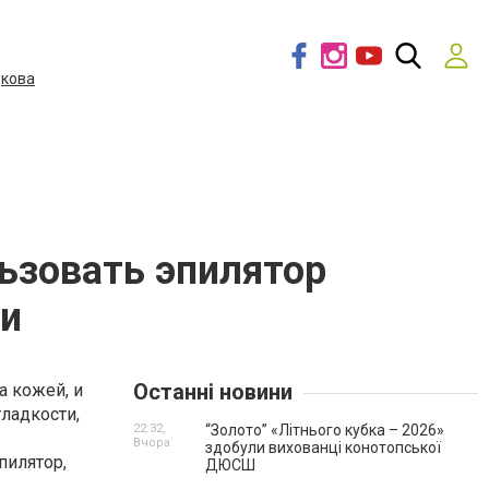
дкова
льзовать эпилятор
жи
Останні новини
а кожей, и
ладкости,
22:32,
“Золото” «Літнього кубка – 2026»
Вчора
здобули вихованці конотопської
пилятор,
ДЮСШ