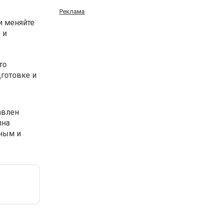
Реклама
и меняйте
 и
то
дготовке и
авлен
пна
бным и