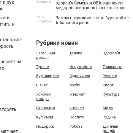
 и рук
3 серпня
здоров’я Сумської ОВА відзначені
медпрацівниці конотопської лікарні
е.
жи и
19:37,
Землю накрила магнітна буря майже
2 серпня
6-бального рівня
атить и
установите
Рубрики новин
орость
Загальний
Техніка
Здоров'я
розділ
несите на
Туризм
Нерухомість
Транспорт
то
Будівництво
Відпочинок
Розваги
Бізнес
Меблі
Спорт
Жіночий
Інтернет
Культура
розділ
Економіка
Інтер'єр
Мода
вторять
Кулінарія
Послуги
Родина
Подорожі
Робота
Дитячий
смягчает
розділ