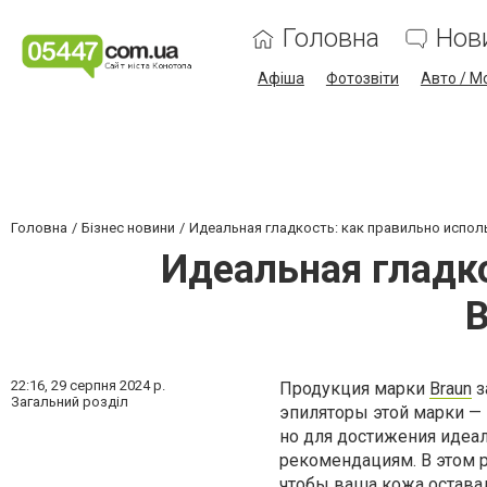
Головна
Нов
Афіша
Фотозвіти
Авто / М
Головна
Бізнес новини
Идеальная гладкость: как правильно испол
Идеальная гладко
B
22:16,
29 серпня 2024 р.
Продукция марки
Braun
з
Загальний розділ
эпиляторы этой марки —
но для достижения идеа
рекомендациям. В этом 
чтобы ваша кожа оставал