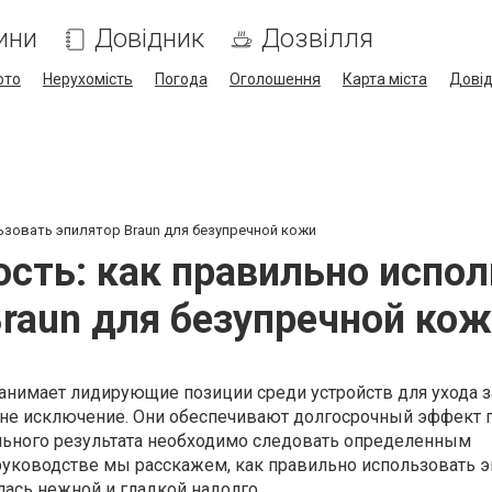
ини
Довідник
Дозвілля
ото
Нерухомість
Погода
Оголошення
Карта міста
Дові
ьзовать эпилятор Braun для безупречной кожи
сть: как правильно испо
raun для безупречной ко
анимает лидирующие позиции среди устройств для ухода з
 не исключение. Они обеспечивают долгосрочный эффект г
льного результата необходимо следовать определенным
руководстве мы расскажем, как правильно использовать э
ась нежной и гладкой надолго.