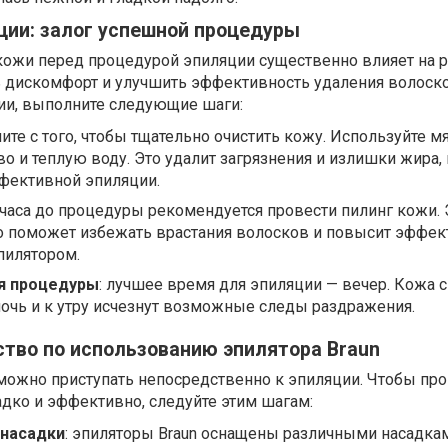
ции: залог успешной процедуры
кожи перед процедурой эпиляции существенно влияет на р
 дискомфорт и улучшить эффективность удаления волоск
ции, выполните следующие шаги:
чните с того, чтобы тщательно очистить кожу. Используйте м
 и теплую воду. Это удалит загрязнения и излишки жира,
фективной эпиляции.
4 часа до процедуры рекомендуется провести пилинг кожи. 
то поможет избежать врастания волосков и повысит эффек
пилятором.
я процедуры
: лучшее время для эпиляции — вечер. Кожа 
ночь и к утру исчезнут возможные следы раздражения.
тво по использованию эпилятора Braun
можно приступать непосредственно к эпиляции. Чтобы пр
дко и эффективно, следуйте этим шагам:
 насадки
: эпиляторы Braun оснащены различными насадка