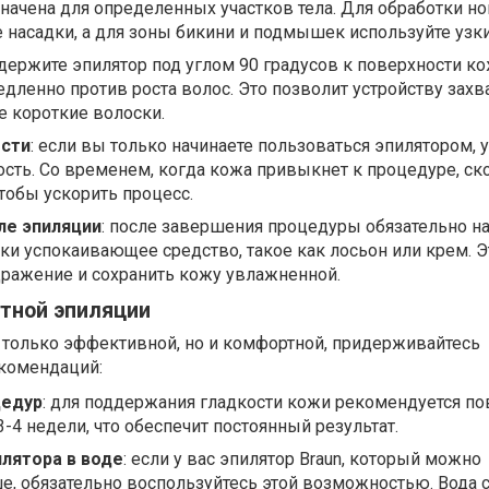
начена для определенных участков тела. Для обработки ног
насадки, а для зоны бикини и подмышек используйте узки
 держите эпилятор под углом 90 градусов к поверхности ко
дленно против роста волос. Это позволит устройству захв
 короткие волоски.
ости
: если вы только начинаете пользоваться эпилятором, 
ть. Со временем, когда кожа привыкнет к процедуре, ск
тобы ускорить процесс.
ле эпиляции
: после завершения процедуры обязательно на
ки успокаивающее средство, такое как лосьон или крем. Э
дражение и сохранить кожу увлажненной.
тной эпиляции
 только эффективной, но и комфортной, придерживайтесь
комендаций:
цедур
: для поддержания гладкости кожи рекомендуется по
4 недели, что обеспечит постоянный результат.
лятора в воде
: если у вас эпилятор Braun, который можно
е, обязательно воспользуйтесь этой возможностью. Вода 