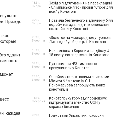
13:31,
Захід з підтягування на перекладині
Вчора
«Олімпійське літо» провів “Спорт для
всіх” у Конотопі
езультат.
09:30,
Правила безпечного відпочинку біля
ов. Прежде
Вчора
водойм нагадали дітям ювенальні
поліцейські у Конотопі
ягкое
23:13,
«Золото» на міжнародному турнірі в
 которые
5 серпня
Литві здобув борець із Конотопа
15:12,
На чемпіонаті Європи з гандболу U-
5 серпня
Это удалит
18 виступає спортсмен із Конотопа
тивность
09:11,
Рух трамвая №3 тимчасово
5 серпня
призупинили у Конотопі
сможет
23:20,
Ознайомитися з новими книжками
3 серпня
Міської бібліотеки ім С. І.
Пономарьова запрошують юних
конотопців
15:19,
Конотопську громаду продовжує
оцесс
3 серпня
підтримувати агенство ООН у
справах біженців
ми, каждая
08:18,
Грамотами Управління охорони