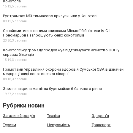
Конотопа
15:12,
5 серпня
Рух трамвая №3 тимчасово призупинили у Конотопі
09:11,
5 серпня
Ознайомитися з новими книжками Міської бібліотеки ім С. І.
Пономарьова запрошують юних конотопців
23:20,
3 серпня
Конотопську громаду продовжує підтримувати агенство ООН у
справах біженців
15:19,
3 серпня
Грамотами Управління охорони здоров’я Сумської ОВА відзначені
медпрацівниці конотопської лікарні
08:18,
3 серпня
Землю накрила магнітна буря майже 6-бального рівня
19:37,
2 серпня
Рубрики новин
Загальний розділ
Техніка
Здоров'я
Туризм
Нерухомість
Транспорт