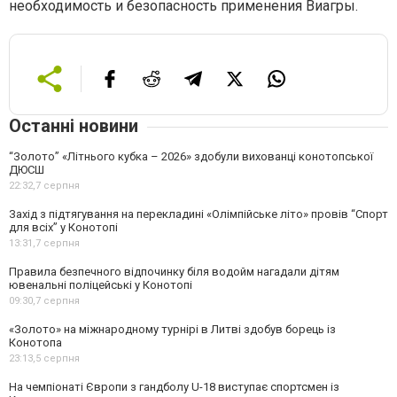
необходимость и безопасность применения Виагры.
Останні новини
“Золото” «Літнього кубка – 2026» здобули вихованці конотопської
ДЮСШ
22:32,
7 серпня
Захід з підтягування на перекладині «Олімпійське літо» провів “Спорт
для всіх” у Конотопі
13:31,
7 серпня
Правила безпечного відпочинку біля водойм нагадали дітям
ювенальні поліцейські у Конотопі
09:30,
7 серпня
«Золото» на міжнародному турнірі в Литві здобув борець із
Конотопа
23:13,
5 серпня
На чемпіонаті Європи з гандболу U-18 виступає спортсмен із