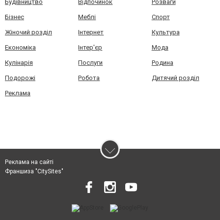
Будівництво
Відпочинок
Розваги
Бізнес
Меблі
Спорт
Жіночий розділ
Інтернет
Культура
Економіка
Інтер'єр
Мода
Кулінарія
Послуги
Родина
Подорожі
Робота
Дитячий розділ
Реклама
Реклама на сайті
Франшиза "CitySites"