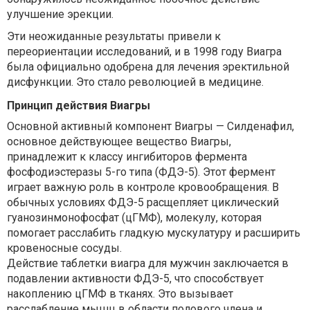
улучшение эрекции.
Эти неожиданные результаты привели к
переориентации исследований, и в 1998 году Виагра
была официально одобрена для лечения эректильной
дисфункции. Это стало революцией в медицине.
Принцип действия Виагры
Основной активный компонент Виагры — Силденафил,
основное действующее вещество Виагры,
принадлежит к классу ингибиторов фермента
фосфодиэстеразы 5-го типа (ФДЭ-5). Этот фермент
играет важную роль в контроле кровообращения. В
обычных условиях ФДЭ-5 расщепляет циклический
гуанозинмонофосфат (цГМФ), молекулу, которая
помогает расслабить гладкую мускулатуру и расширить
кровеносные сосуды.
Действие таблетки виагра для мужчин заключается в
подавлении активности ФДЭ-5, что способствует
накоплению цГМФ в тканях. Это вызывает
расслабление мышц в области полового члена и