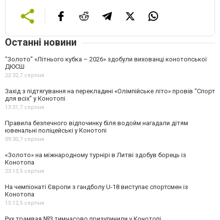
Останні новини
“Золото” «Літнього кубка – 2026» здобули вихованці конотопської
ДЮСШ
22:32,
7 серпня
Захід з підтягування на перекладині «Олімпійське літо» провів “Спорт
для всіх” у Конотопі
13:31,
7 серпня
Правила безпечного відпочинку біля водойм нагадали дітям
ювенальні поліцейські у Конотопі
09:30,
7 серпня
«Золото» на міжнародному турнірі в Литві здобув борець із
Конотопа
23:13,
5 серпня
На чемпіонаті Європи з гандболу U-18 виступає спортсмен із
Конотопа
15:12,
5 серпня
Рух трамвая №3 тимчасово призупинили у Конотопі