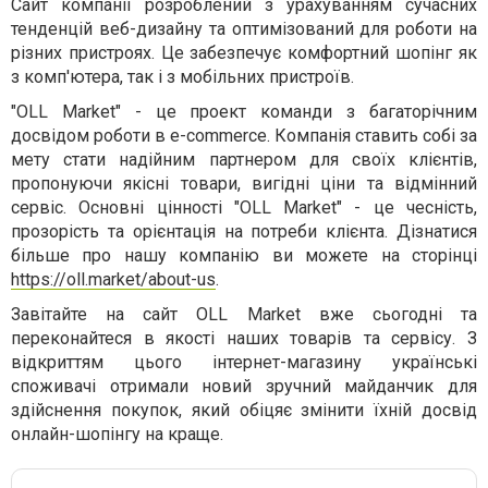
Сайт компанії розроблений з урахуванням сучасних
тенденцій веб-дизайну та оптимізований для роботи на
різних пристроях. Це забезпечує комфортний шопінг як
з комп'ютера, так і з мобільних пристроїв.
"OLL Market" - це проект команди з багаторічним
досвідом роботи в e-commerce. Компанія ставить собі за
мету стати надійним партнером для своїх клієнтів,
пропонуючи якісні товари, вигідні ціни та відмінний
сервіс. Основні цінності "OLL Market" - це чесність,
прозорість та орієнтація на потреби клієнта. Дізнатися
більше про нашу компанію ви можете на сторінці
https://oll.market/about-us
.
Завітайте на сайт OLL Market вже сьогодні та
переконайтеся в якості наших товарів та сервісу. З
відкриттям цього інтернет-магазину українські
споживачі отримали новий зручний майданчик для
здійснення покупок, який обіцяє змінити їхній досвід
онлайн-шопінгу на краще.