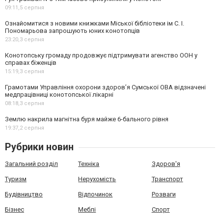
09:11,
5 серпня
Ознайомитися з новими книжками Міської бібліотеки ім С. І.
Пономарьова запрошують юних конотопців
23:20,
3 серпня
Конотопську громаду продовжує підтримувати агенство ООН у
справах біженців
15:19,
3 серпня
Грамотами Управління охорони здоров’я Сумської ОВА відзначені
медпрацівниці конотопської лікарні
08:18,
3 серпня
Землю накрила магнітна буря майже 6-бального рівня
19:37,
2 серпня
Рубрики новин
Загальний розділ
Техніка
Здоров'я
Туризм
Нерухомість
Транспорт
Будівництво
Відпочинок
Розваги
Бізнес
Меблі
Спорт