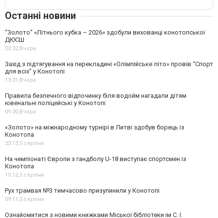
Останні новини
“Золото” «Літнього кубка – 2026» здобули вихованці конотопської
ДЮСШ
22:32,
Вчора
Захід з підтягування на перекладині «Олімпійське літо» провів “Спорт
для всіх” у Конотопі
13:31,
Вчора
Правила безпечного відпочинку біля водойм нагадали дітям
ювенальні поліцейські у Конотопі
09:30,
Вчора
«Золото» на міжнародному турнірі в Литві здобув борець із
Конотопа
23:13,
5 серпня
На чемпіонаті Європи з гандболу U-18 виступає спортсмен із
Конотопа
15:12,
5 серпня
Рух трамвая №3 тимчасово призупинили у Конотопі
09:11,
5 серпня
Ознайомитися з новими книжками Міської бібліотеки ім С. І.