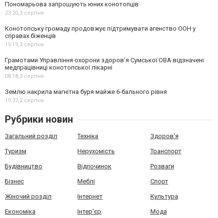
Пономарьова запрошують юних конотопців
23:20,
3 серпня
Конотопську громаду продовжує підтримувати агенство ООН у
справах біженців
15:19,
3 серпня
Грамотами Управління охорони здоров’я Сумської ОВА відзначені
медпрацівниці конотопської лікарні
08:18,
3 серпня
Землю накрила магнітна буря майже 6-бального рівня
19:37,
2 серпня
Рубрики новин
Загальний розділ
Техніка
Здоров'я
Туризм
Нерухомість
Транспорт
Будівництво
Відпочинок
Розваги
Бізнес
Меблі
Спорт
Жіночий розділ
Інтернет
Культура
Економіка
Інтер'єр
Мода