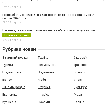
ЄС
14:47,
2 серпня
Генштаб ЗСУ оприлюднив дані про втрати ворога станом на 2
серпня 2026 року
09:00,
2 серпня
Пакети для вакуумного пакування: як обрати найкращий варіант
Новини компаній
09:30,
1 серпня
Рубрики новин
Загальний розділ
Техніка
Здоров'я
Туризм
Нерухомість
Транспорт
Будівництво
Відпочинок
Розваги
Бізнес
Меблі
Спорт
Жіночий розділ
Інтернет
Культура
Економіка
Інтер'єр
Мода
Кулінарія
Послуги
Родина