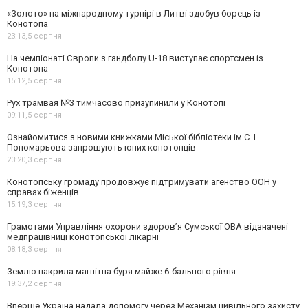
«Золото» на міжнародному турнірі в Литві здобув борець із
Конотопа
23:13,
5 серпня
На чемпіонаті Європи з гандболу U-18 виступає спортсмен із
Конотопа
15:12,
5 серпня
Рух трамвая №3 тимчасово призупинили у Конотопі
09:11,
5 серпня
Ознайомитися з новими книжками Міської бібліотеки ім С. І.
Пономарьова запрошують юних конотопців
23:20,
3 серпня
Конотопську громаду продовжує підтримувати агенство ООН у
справах біженців
15:19,
3 серпня
Грамотами Управління охорони здоров’я Сумської ОВА відзначені
медпрацівниці конотопської лікарні
08:18,
3 серпня
Землю накрила магнітна буря майже 6-бального рівня
19:37,
2 серпня
Вперше Україна надала допомогу через Механізм цивільного захисту