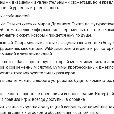
очными дизайнами и увлекательными сюжетами, но и предл
новый уровень игрового опыта.
х особенностей:
ик. От мистических миров Древнего Египта до футуристич
й - тематическое оформление современных слотов не знае
т найти сюжет, который придется ему по душе.
ймплей. Современные слоты оснащены множеством бону
 фриспины, множители, Wild-символы и игры в игре, котор
намичной и захватывающей.
поты. Шанс сорвать куш, который может изменить жизнь,
ков к современным слотам. Суммы прогрессивных джекпо
достигая головокружительных размеров.
ь в слоты можно с любого устройства, будь то компьютер,
нные слоты просты в освоении и использовании. Интерфей
, а правила игры всегда доступны в справке.
йн-казино с хорошей репутацией используют новейшие те
ащиты данных игроков и обеспечения честной игры.