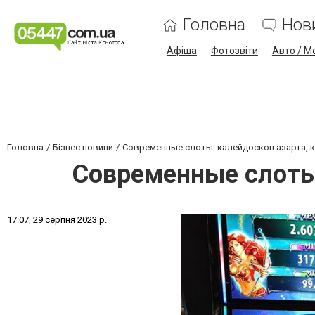
Головна
Нов
Афіша
Фотозвіти
Авто / М
Головна
Бізнес новини
Современные слоты: калейдоскоп азарта, 
Современные слоты:
1
7
:
0
7
,
2
9
с
е
р
п
н
я
2
0
2
3
р
.