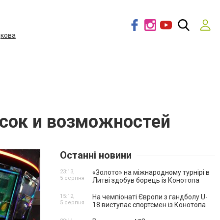
дкова
асок и возможностей
Останні новини
23:13,
«Золото» на міжнародному турнірі в
5 серпня
Литві здобув борець із Конотопа
15:12,
На чемпіонаті Європи з гандболу U-
5 серпня
18 виступає спортсмен із Конотопа