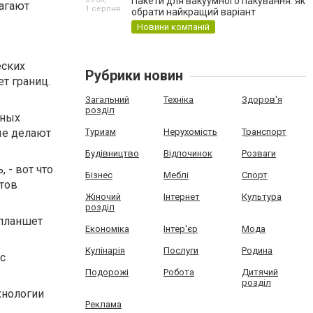
Пакети для вакуумного пакування: як
агают
1 серпня
обрати найкращий варіант
Новини компаній
еских
Рубрики новин
т границ.
Загальний
Техніка
Здоров'я
розділ
сных
ые делают
Туризм
Нерухомість
Транспорт
Будівництво
Відпочинок
Розваги
 - вот что
Бізнес
Меблі
Спорт
тов
Жіночий
Інтернет
Культура
розділ
 планшет
Економіка
Інтер'єр
Мода
Кулінарія
Послуги
Родина
с
Подорожі
Робота
Дитячий
розділ
хнологии
Реклама