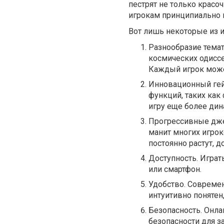
пестрят не только крас
игрокам принципиально 
Вот лишь некоторые из и
Разнообразие темат
космических одиссе
Каждый игрок може
Инновационный ге
функций, таких как
игру еще более ди
Прогрессивные джек
манит многих игро
постоянно растут, 
Доступность. Играт
или смартфон.
Удобство. Совреме
интуитивно понятен
Безопасность. Онла
безопасности для з