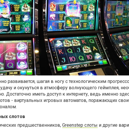
нно развивается, шагая в ногу с технологическим прогресс
 удачу и окунуться в атмосферу волнующего геймплея, не
о. Достаточно иметь доступ к интернету, ведь именно зде
отов - виртуальных игровых автоматов, поражающих сво
оналом.
ных слотов
ссических предшественников,
Greenstep слоты
и другие вар