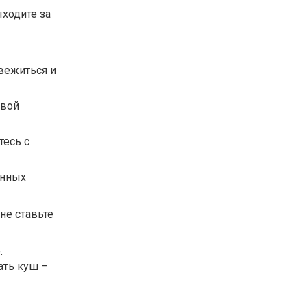
ыходите за
вежиться и
свой
тесь с
анных
 не ставьте
.
ать куш –