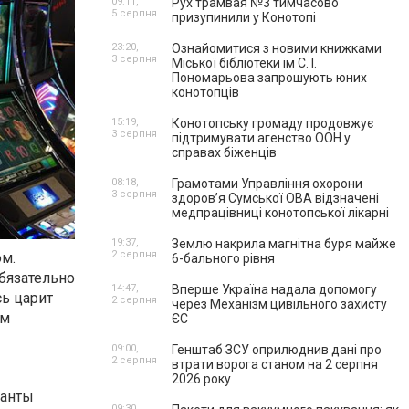
09:11,
Рух трамвая №3 тимчасово
5 серпня
призупинили у Конотопі
23:20,
Ознайомитися з новими книжками
3 серпня
Міської бібліотеки ім С. І.
Пономарьова запрошують юних
конотопців
15:19,
Конотопську громаду продовжує
3 серпня
підтримувати агенство ООН у
справах біженців
08:18,
Грамотами Управління охорони
3 серпня
здоров’я Сумської ОВА відзначені
медпрацівниці конотопської лікарні
19:37,
Землю накрила магнітна буря майже
2 серпня
ом.
6-бального рівня
обязательно
14:47,
Вперше Україна надала допомогу
сь царит
2 серпня
через Механізм цивільного захисту
им
ЄС
09:00,
Генштаб ЗСУ оприлюднив дані про
2 серпня
втрати ворога станом на 2 серпня
2026 року
ианты
09:30,