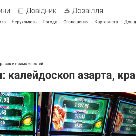
ини
Довідник
Дозвілля
ото
Нерухомість
Погода
Оголошення
Карта міста
Дові
красок и возможностей
 калейдоскоп азарта, кр