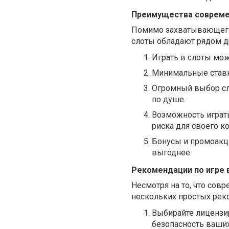
Преимущества совреме
Помимо захватывающего
слоты обладают рядом д
Играть в слоты мож
Минимальные ставк
Огромный выбор сл
по душе.
Возможность играть
риска для своего к
Бонусы и промоакци
выгоднее.
Рекомендации по игре 
Несмотря на то, что сов
нескольких простых реко
Выбирайте лицензир
безопасность ваших