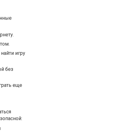
енные
рнету.
том.
найти игру
ой без
грать еще
аться
зопасной:
и