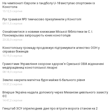
На чемпіонаті Європи з гандболу U-18 виступає спортсмен із
Конотопа
15:12,
5 серпня
Рух трамвая №3 тимчасово призупинили у Конотопі
09:11,
5 серпня
Ознайомитися з новими книжками Міської бібліотеки ім С. І.
Пономарьова запрошують юних конотопців
23:20,
3 серпня
Конотопську громаду продовжує підтримувати агенство ООН у
справах біженців
15:19,
3 серпня
Грамотами Управління охорони здоров’я Сумської ОВА відзначені
медпрацівниці конотопської лікарні
08:18,
3 серпня
Землю накрила магнітна буря майже 6-бального рівня
19:37,
2 серпня
Вперше Україна надала допомогу через Механізм цивільного захисту
ЄС
14:47,
2 серпня
Генштаб ЗСУ оприлюднив дані про втрати ворога станом на 2