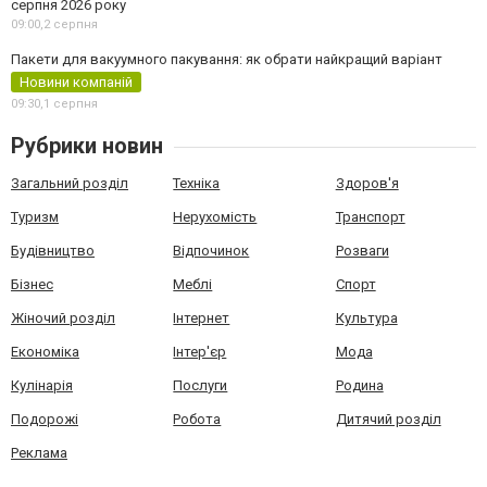
серпня 2026 року
09:00,
2 серпня
Пакети для вакуумного пакування: як обрати найкращий варіант
Новини компаній
09:30,
1 серпня
Рубрики новин
Загальний розділ
Техніка
Здоров'я
Туризм
Нерухомість
Транспорт
Будівництво
Відпочинок
Розваги
Бізнес
Меблі
Спорт
Жіночий розділ
Інтернет
Культура
Економіка
Інтер'єр
Мода
Кулінарія
Послуги
Родина
Подорожі
Робота
Дитячий розділ
Реклама