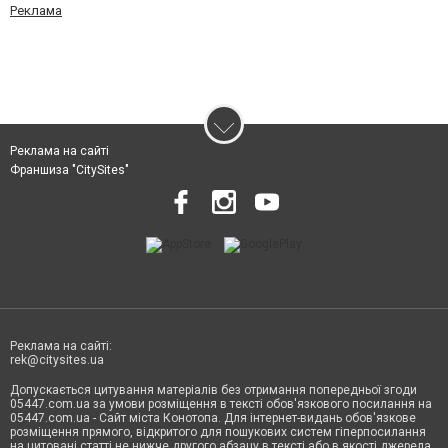
Реклама
Реклама на сайті
Франшиза "CitySites"
Реклама на сайті:
rek@citysites.ua
Допускається цитування матеріалів без отримання попередньої згоди
05447.com.ua за умови розміщення в тексті обов'язкового посилання на
05447.com.ua - Сайт міста Конотопа. Для інтернет-видань обов'язкове
розміщення прямого, відкритого для пошукових систем гіперпосилання
на цитовані статті не нижче другого абзацу в тексті або в якості джерела.