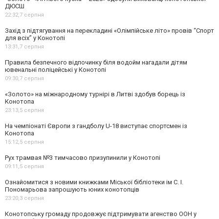
ДЮСШ
22:32,
7 серпня
Захід з підтягування на перекладині «Олімпійське літо» провів “Спорт
для всіх” у Конотопі
13:31,
7 серпня
Правила безпечного відпочинку біля водойм нагадали дітям
ювенальні поліцейські у Конотопі
09:30,
7 серпня
«Золото» на міжнародному турнірі в Литві здобув борець із
Конотопа
23:13,
5 серпня
На чемпіонаті Європи з гандболу U-18 виступає спортсмен із
Конотопа
15:12,
5 серпня
Рух трамвая №3 тимчасово призупинили у Конотопі
09:11,
5 серпня
Ознайомитися з новими книжками Міської бібліотеки ім С. І.
Пономарьова запрошують юних конотопців
23:20,
3 серпня
Конотопську громаду продовжує підтримувати агенство ООН у