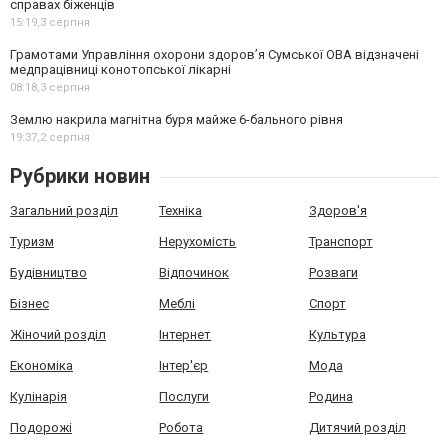
справах біженців
15:19,
3 серпня
Грамотами Управління охорони здоров’я Сумської ОВА відзначені
медпрацівниці конотопської лікарні
08:18,
3 серпня
Землю накрила магнітна буря майже 6-бального рівня
19:37,
2 серпня
Рубрики новин
Загальний розділ
Техніка
Здоров'я
Туризм
Нерухомість
Транспорт
Будівництво
Відпочинок
Розваги
Бізнес
Меблі
Спорт
Жіночий розділ
Інтернет
Культура
Економіка
Інтер'єр
Мода
Кулінарія
Послуги
Родина
Подорожі
Робота
Дитячий розділ