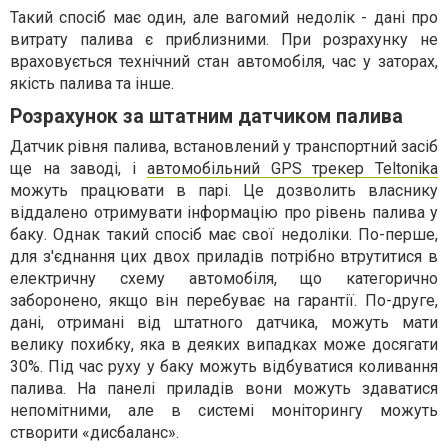
Такий спосіб має один, але вагомий недолік - дані про
витрату палива є приблизними. При розрахунку не
враховується технічний стан автомобіля, час у заторах,
якість палива та інше.
Розрахунок за штатним датчиком палива
Датчик рівня палива, встановлений у транспортний засіб
ще на заводі, і
автомобільний GPS трекер Teltonika
можуть працювати в парі. Це дозволить власнику
віддалено отримувати інформацію про рівень палива у
баку. Однак такий спосіб має свої недоліки. По-перше,
для з'єднання цих двох приладів потрібно втрутитися в
електричну схему автомобіля, що категорично
заборонено, якщо він перебуває на гарантії. По-друге,
дані, отримані від штатного датчика, можуть мати
велику похибку, яка в деяких випадках може досягати
30%. Під час руху у баку можуть відбуватися коливання
палива. На панелі приладів вони можуть здаватися
непомітними, але в системі моніторингу можуть
створити «дисбаланс».