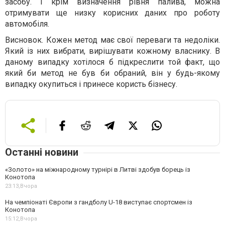
засобу. І крім визначення рівня палива, можна
отримувати ще низку корисних даних про роботу
автомобіля.
Висновок. Кожен метод має свої переваги та недоліки.
Який із них вибрати, вирішувати кожному власнику. В
даному випадку хотілося б підкреслити той факт, що
який би метод не був би обраний, він у будь-якому
випадку окупиться і принесе користь бізнесу.
Останні новини
«Золото» на міжнародному турнірі в Литві здобув борець із
Конотопа
23:13,
Вчора
На чемпіонаті Європи з гандболу U-18 виступає спортсмен із
Конотопа
15:12,
Вчора