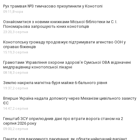
Рух трамвая №3 тимчасово призупинили у Конотопі
09:11,
Вчора
Ознайомитися з новими книжками Міської бібліотеки ім С. І.
Пономарьова запрошують юних конотопців
23:20,
3 серпня
Конотопську громаду продовжує підтримувати агенство ООН у
справах біженців
15:19,
3 серпня
Грамотами Управління охорони здоров’я Сумської ОВА відзначені
медпрацівниці конотопської лікарні
08:18,
3 серпня
Землю накрила магнітна буря майже 6-бального рівня
19:37,
2 серпня
Вперше Україна надала допомогу через Механізм цивільного захисту
ЄС
14:47,
2 серпня
Генштаб ЗСУ оприлюднив дані про втрати ворога станом на 2
серпня 2026 року
09:00,
2 серпня
Пакети для вакуумного пакування: як обрати найкращий варіант