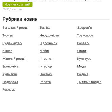
Новини компаній
09:30,
1 серпня
Рубрики новин
Загальний розділ
Техніка
Здоров'я
Туризм
Нерухомість
Транспорт
Будівництво
Відпочинок
Розваги
Бізнес
Меблі
Спорт
Жіночий розділ
Інтернет
Культура
Економіка
Інтер'єр
Мода
Кулінарія
Послуги
Родина
Подорожі
Робота
Дитячий розділ
Реклама