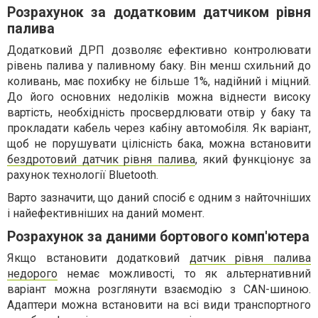
Розрахунок за додатковим датчиком рівня
палива
Додатковий ДРП дозволяє ефективно контролювати
рівень палива у паливному баку. Він менш схильний до
коливань, має похибку не більше 1%, надійний і міцний.
До його основних недоліків можна віднести високу
вартість, необхідність просвердлювати отвір у баку та
прокладати кабель через кабіну автомобіля. Як варіант,
щоб не порушувати цілісність бака, можна встановити
бездротовий датчик рівня палива
, який функціонує за
рахунок технології Bluetooth.
Варто зазначити, що даний спосіб є одним з найточніших
і найефективніших на даний момент.
Розрахунок за даними бортового комп'ютера
Якщо встановити додатковий
датчик рівня палива
недорого
немає можливості, то як альтернативний
варіант можна розглянути взаємодію з CAN-шиною.
Адаптери можна встановити на всі види транспортного