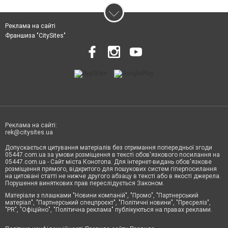
Реклама на сайті
Франшиза "CitySites"
Реклама на сайті:
rek@citysites.ua
Допускається цитування матеріалів без отримання попередньої згоди
05447.com.ua за умови розміщення в тексті обов'язкового посилання на
05447.com.ua - Сайт міста Конотопа. Для інтернет-видань обов'язкове
розміщення прямого, відкритого для пошукових систем гіперпосилання
на цитовані статті не нижче другого абзацу в тексті або в якості джерела.
Порушення виняткових прав переслідується Законом.
Матеріали з плашками "Новини компаній", "Промо", "Партнерський
матеріал", "Партнерський спецпроєкт", "Політичні новини", "Пресреліз",
"PR", "Офіційно", "Політична реклама" публікуються на правах реклами.