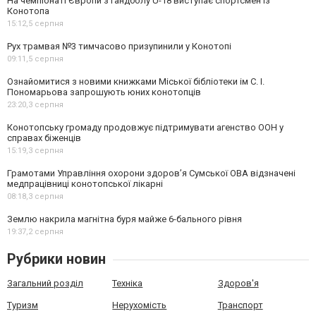
На чемпіонаті Європи з гандболу U-18 виступає спортсмен із
Конотопа
15:12,
5 серпня
Рух трамвая №3 тимчасово призупинили у Конотопі
09:11,
5 серпня
Ознайомитися з новими книжками Міської бібліотеки ім С. І.
Пономарьова запрошують юних конотопців
23:20,
3 серпня
Конотопську громаду продовжує підтримувати агенство ООН у
справах біженців
15:19,
3 серпня
Грамотами Управління охорони здоров’я Сумської ОВА відзначені
медпрацівниці конотопської лікарні
08:18,
3 серпня
Землю накрила магнітна буря майже 6-бального рівня
19:37,
2 серпня
Рубрики новин
Загальний розділ
Техніка
Здоров'я
Туризм
Нерухомість
Транспорт