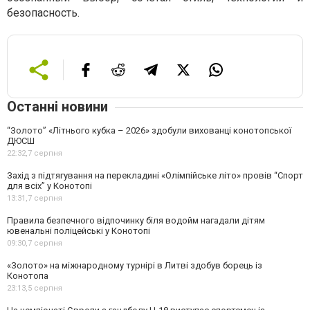
безопасность.
Останні новини
“Золото” «Літнього кубка – 2026» здобули вихованці конотопської
ДЮСШ
22:32,
7 серпня
Захід з підтягування на перекладині «Олімпійське літо» провів “Спорт
для всіх” у Конотопі
13:31,
7 серпня
Правила безпечного відпочинку біля водойм нагадали дітям
ювенальні поліцейські у Конотопі
09:30,
7 серпня
«Золото» на міжнародному турнірі в Литві здобув борець із
Конотопа
23:13,
5 серпня