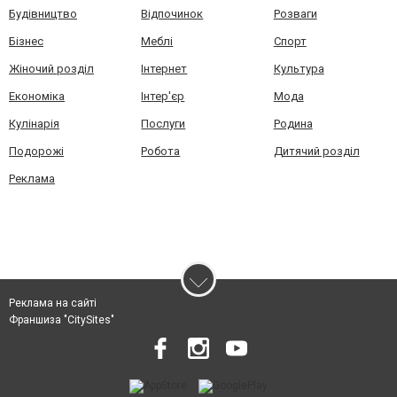
Будівництво
Відпочинок
Розваги
Бізнес
Меблі
Спорт
Жіночий розділ
Інтернет
Культура
Економіка
Інтер'єр
Мода
Кулінарія
Послуги
Родина
Подорожі
Робота
Дитячий розділ
Реклама
Реклама на сайті
Франшиза "CitySites"