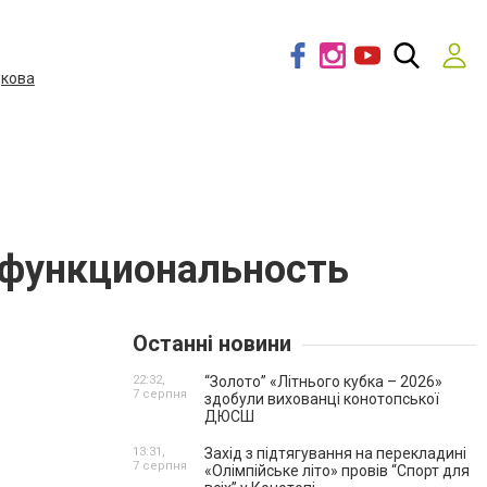
дкова
 функциональность
Останні новини
22:32,
“Золото” «Літнього кубка – 2026»
7 серпня
здобули вихованці конотопської
ДЮСШ
13:31,
Захід з підтягування на перекладині
7 серпня
«Олімпійське літо» провів “Спорт для