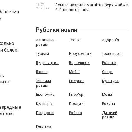
19:37,
Землю накрила магнітна буря майже
2 серпня
6-бального рівня
Основная
ь
Рубрики новин
Загальний
Техніка
Здоров'я
колько
розділ
ля более
Туризм
Нерухомість
Транспорт
Будівництво
Відпочинок
Розваги
Бізнес
Меблі
Спорт
ы,
Жіночий
Інтернет
Культура
и от
розділ
Економіка
Інтер'єр
Мода
Кулінарія
Послуги
Родина
 зарядные
Подорожі
Робота
Дитячий
ят для
розділ
Реклама