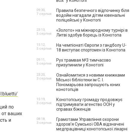
всіх” у Конотопі
09:30,
Правила безпечного відпочинку біля
7 серпня
водойм нагадали дітям ювенальні
поліцейські у Конотопі
23:13,
«Золото» на міжнародному турнірі в
5 серпня
Литві здобув борець із Конотопа
15:12,
На чемпіонаті Європи з гандболу U-
5 серпня
18 виступає спортсмен із Конотопа
09:11,
Рух трамвая №3 тимчасово
5 серпня
призупинили у Конотопі
23:20,
Ознайомитися з новими книжками
3 серпня
Міської бібліотеки ім С. І.
Пономарьова запрошують юних
конотопців
:bluetti/
15:19,
Конотопську громаду продовжує
3 серпня
підтримувати агенство ООН у
ций по
справах біженців
 от ваших
08:18,
Грамотами Управління охорони
сть и
3 серпня
здоров’я Сумської ОВА відзначені
медпрацівниці конотопської лікарні