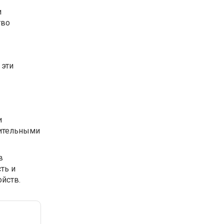
и
тво
 эти
и
нительными
в
ть и
йств.