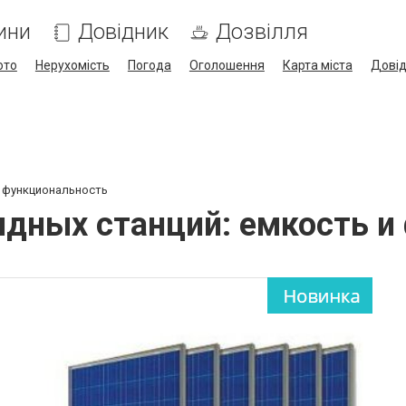
ини
Довідник
Дозвілля
ото
Нерухомість
Погода
Оголошення
Карта міста
Дові
и функциональность
ядных станций: емкость и