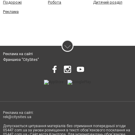
Подорожі
Робота
Дитячий розділ
Реклама
Реклама на сайті
Франшиза "CitySites"
Реклама на сайті:
rek@citysites.ua
Допускається цитування матеріалів без отримання попередньої згоди
05447.com.ua за умови розміщення в тексті обов'язкового посилання на
05447.com.ua - Сайт міста Конотопа. Для інтернет-видань обов'язкове