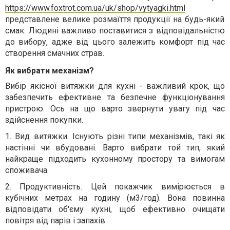
https://www.foxtrot.com.ua/uk/shop/vytyagki.html
представлене велике розмаїття продукції на будь-який
смак. Людині важливо поставитися з відповідальністю
до вибору, адже від цього залежить комфорт під час
створення смачних страв.
Як вибрати механізм?
Вибір якісної витяжки для кухні - важливий крок, що
забезпечить ефективне та безпечне функціонування
пристрою.
Ось на що варто звернути увагу під час
здійснення покупки.
1.
Вид витяжки. Існують різні типи механізмів, такі як
настінні чи вбудовані. Варто вибрати той тип, який
найкраще підходить кухонному простору та вимогам
споживача
.
2.
Продуктивність. Цей покажчик вимірюється в
кубічних метрах на годину (м3/год). Вона повинна
відповідати об'єму кухні, щоб ефективно очищати
повітря від парів і запахів.