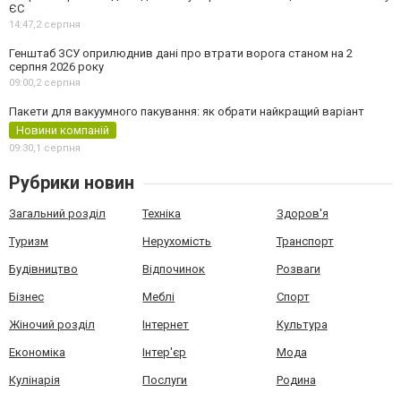
ЄС
14:47,
2 серпня
Генштаб ЗСУ оприлюднив дані про втрати ворога станом на 2
серпня 2026 року
09:00,
2 серпня
Пакети для вакуумного пакування: як обрати найкращий варіант
Новини компаній
09:30,
1 серпня
Рубрики новин
Загальний розділ
Техніка
Здоров'я
Туризм
Нерухомість
Транспорт
Будівництво
Відпочинок
Розваги
Бізнес
Меблі
Спорт
Жіночий розділ
Інтернет
Культура
Економіка
Інтер'єр
Мода
Кулінарія
Послуги
Родина