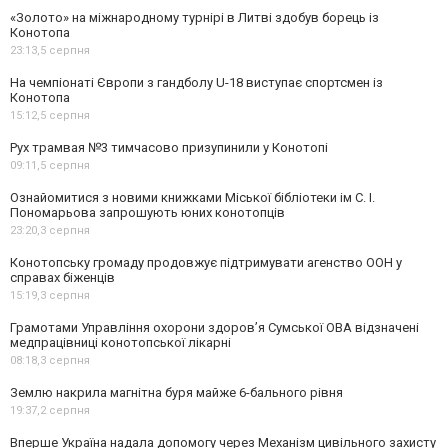
«Золото» на міжнародному турнірі в Литві здобув борець із
Конотопа
23:13,
5 серпня
На чемпіонаті Європи з гандболу U-18 виступає спортсмен із
Конотопа
15:12,
5 серпня
Рух трамвая №3 тимчасово призупинили у Конотопі
09:11,
5 серпня
Ознайомитися з новими книжками Міської бібліотеки ім С. І.
Пономарьова запрошують юних конотопців
23:20,
3 серпня
Конотопську громаду продовжує підтримувати агенство ООН у
справах біженців
15:19,
3 серпня
Грамотами Управління охорони здоров’я Сумської ОВА відзначені
медпрацівниці конотопської лікарні
08:18,
3 серпня
Землю накрила магнітна буря майже 6-бального рівня
19:37,
2 серпня
Вперше Україна надала допомогу через Механізм цивільного захисту