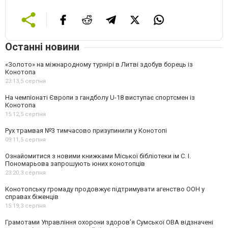
Останні новини
«Золото» на міжнародному турнірі в Литві здобув борець із
Конотопа
23:13,
5 серпня
На чемпіонаті Європи з гандболу U-18 виступає спортсмен із
Конотопа
15:12,
5 серпня
Рух трамвая №3 тимчасово призупинили у Конотопі
09:11,
5 серпня
Ознайомитися з новими книжками Міської бібліотеки ім С. І.
Пономарьова запрошують юних конотопців
23:20,
3 серпня
Конотопську громаду продовжує підтримувати агенство ООН у
справах біженців
15:19,
3 серпня
Грамотами Управління охорони здоров’я Сумської ОВА відзначені