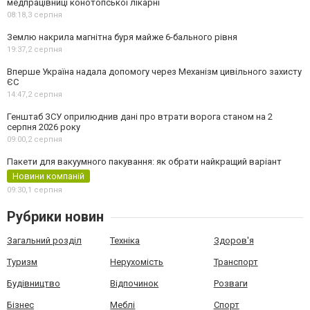
медпрацівниці конотопської лікарні
08:18,
3 серпня
Землю накрила магнітна буря майже 6-бального рівня
19:37,
2 серпня
Вперше Україна надала допомогу через Механізм цивільного захисту
ЄС
14:47,
2 серпня
Генштаб ЗСУ оприлюднив дані про втрати ворога станом на 2
серпня 2026 року
09:00,
2 серпня
Пакети для вакуумного пакування: як обрати найкращий варіант
Новини компаній
09:30,
1 серпня
Рубрики новин
Загальний розділ
Техніка
Здоров'я
Туризм
Нерухомість
Транспорт
Будівництво
Відпочинок
Розваги
Бізнес
Меблі
Спорт