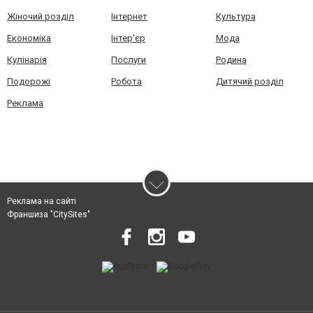
Жіночий розділ
Інтернет
Культура
Економіка
Інтер'єр
Мода
Кулінарія
Послуги
Родина
Подорожі
Робота
Дитячий розділ
Реклама
Реклама на сайті
Франшиза "CitySites"