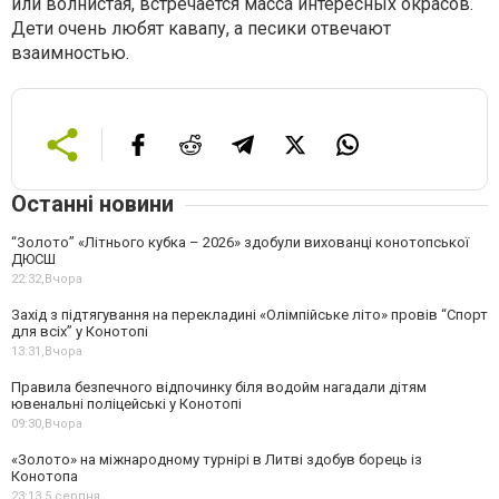
или волнистая, встречается масса интересных окрасов.
Дети очень любят кавапу, а песики отвечают
взаимностью.
Останні новини
“Золото” «Літнього кубка – 2026» здобули вихованці конотопської
ДЮСШ
22:32,
Вчора
Захід з підтягування на перекладині «Олімпійське літо» провів “Спорт
для всіх” у Конотопі
13:31,
Вчора
Правила безпечного відпочинку біля водойм нагадали дітям
ювенальні поліцейські у Конотопі
09:30,
Вчора
«Золото» на міжнародному турнірі в Литві здобув борець із
Конотопа
23:13,
5 серпня