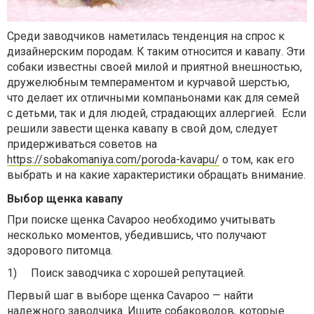
Среди заводчиков наметилась тенденция на спрос к
дизайнерским породам. К таким относится и кавапу. Эти
собаки известны своей милой и приятной внешностью,
дружелюбным темпераментом и курчавой шерстью,
что делает их отличными компаньонами как для семей
с детьми, так и для людей, страдающих аллергией.
Если
решили завести щенка кавапу в свой дом, следует
придерживаться советов на
https://sobakomaniya.com/poroda-kavapu/
о том, как его
выбрать и на какие характеристики обращать внимание.
Выбор щенка кавапу
При поиске щенка Cavapoo необходимо учитывать
несколько моментов, убедившись, что получают
здорового питомца.
1)
Поиск заводчика с хорошей репутацией.
Первый шаг в выборе щенка Cavapoo — найти
надежного заводчика. Ищите собаководов, которые