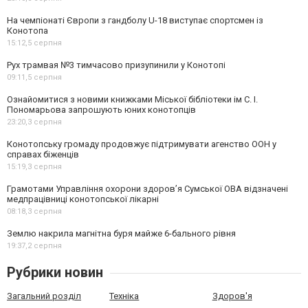
На чемпіонаті Європи з гандболу U-18 виступає спортсмен із
Конотопа
15:12,
5 серпня
Рух трамвая №3 тимчасово призупинили у Конотопі
09:11,
5 серпня
Ознайомитися з новими книжками Міської бібліотеки ім С. І.
Пономарьова запрошують юних конотопців
23:20,
3 серпня
Конотопську громаду продовжує підтримувати агенство ООН у
справах біженців
15:19,
3 серпня
Грамотами Управління охорони здоров’я Сумської ОВА відзначені
медпрацівниці конотопської лікарні
08:18,
3 серпня
Землю накрила магнітна буря майже 6-бального рівня
19:37,
2 серпня
Рубрики новин
Загальний розділ
Техніка
Здоров'я