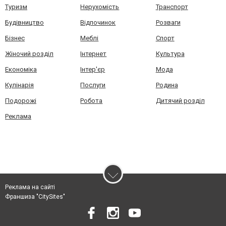
Туризм
Нерухомість
Транспорт
Будівництво
Відпочинок
Розваги
Бізнес
Меблі
Спорт
Жіночий розділ
Інтернет
Культура
Економіка
Інтер'єр
Мода
Кулінарія
Послуги
Родина
Подорожі
Робота
Дитячий розділ
Реклама
Реклама на сайті
Франшиза "CitySites"