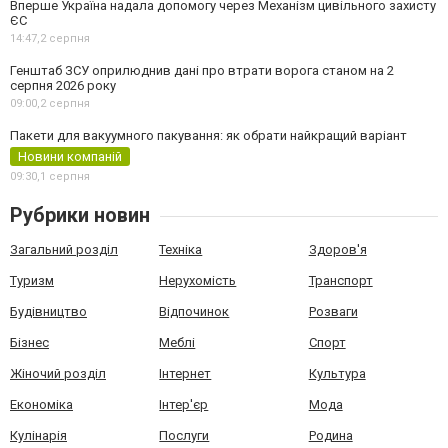
Вперше Україна надала допомогу через Механізм цивільного захисту
ЄС
14:47,
2 серпня
Генштаб ЗСУ оприлюднив дані про втрати ворога станом на 2
серпня 2026 року
09:00,
2 серпня
Пакети для вакуумного пакування: як обрати найкращий варіант
Новини компаній
09:30,
1 серпня
Рубрики новин
Загальний розділ
Техніка
Здоров'я
Туризм
Нерухомість
Транспорт
Будівництво
Відпочинок
Розваги
Бізнес
Меблі
Спорт
Жіночий розділ
Інтернет
Культура
Економіка
Інтер'єр
Мода
Кулінарія
Послуги
Родина