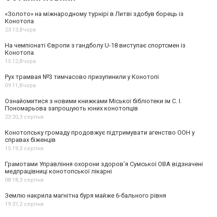
«Золото» на міжнародному турнірі в Литві здобув борець із
Конотопа
23:13,
Вчора
На чемпіонаті Європи з гандболу U-18 виступає спортсмен із
Конотопа
15:12,
Вчора
Рух трамвая №3 тимчасово призупинили у Конотопі
09:11,
Вчора
Ознайомитися з новими книжками Міської бібліотеки ім С. І.
Пономарьова запрошують юних конотопців
23:20,
3 серпня
Конотопську громаду продовжує підтримувати агенство ООН у
справах біженців
15:19,
3 серпня
Грамотами Управління охорони здоров’я Сумської ОВА відзначені
медпрацівниці конотопської лікарні
08:18,
3 серпня
Землю накрила магнітна буря майже 6-бального рівня
19:37,
2 серпня