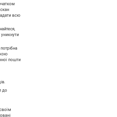
очатком
 скан
надати всю
найтеся,
 уникнути
 потрібна
мкою
нної пошти
ів.
п до
 своїм
ровані