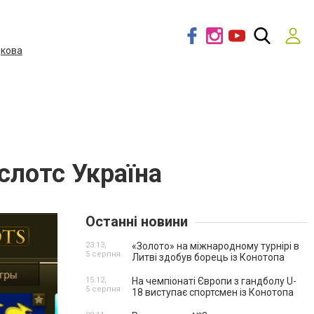
дкова
слотс Україна
Останні новини
23:13,
«Золото» на міжнародному турнірі в
5 серпня
Литві здобув борець із Конотопа
15:12,
На чемпіонаті Європи з гандболу U-
5 серпня
18 виступає спортсмен із Конотопа