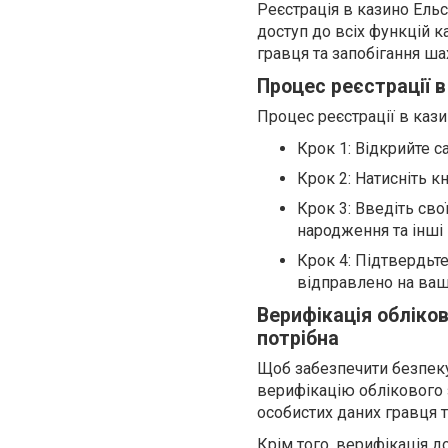
Реєстрація в казино Ель
доступ до всіх функцій к
гравця та запобігання ша
Процес реєстрації в
Процес реєстрації в кази
Крок 1: Відкрийте с
Крок 2: Натисніть к
Крок 3: Введіть свої
народження та інші 
Крок 4: Підтвердьт
відправлено на ваш
Верифікація обліков
потрібна
Щоб забезпечити безпеку
верифікацію облікового 
особистих даних гравця та
Крім того, верифікація д