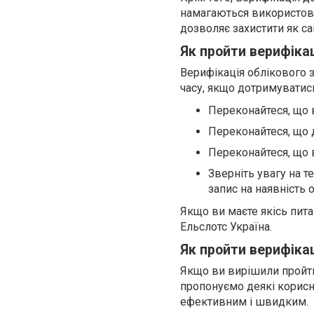
намагаються використову
дозволяє захистити як сам
Як пройти верифікац
Верифікація облікового з
часу, якщо дотримуватись
Переконайтеся, що 
Переконайтеся, що д
Переконайтеся, що 
Зверніть увагу на т
запис на наявність 
Якщо ви маєте якісь пит
Ельслотс Україна.
Як пройти верифікац
Якщо ви вирішили пройти
пропонуємо деякі корисн
ефективним і швидким.