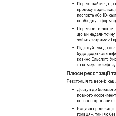
Переконайтеся, що 
процесу верифікації
паспорта або ID-ка
необхідну інформаці
Перевірте точність
що ви надали точну
зайвих затримок і 
Підготуйтеся до зв'
буде додаткова інфо
казино Ельслотс Ук
та номера телефону,
Плюси реєстрації та
Реєстрація та верифікаці
Доступ до більшого
повного асортименту
незареєстрованих к
Бонусні пропозиції.
гравцям, такі як бе