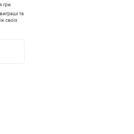
 гри.
 виграші та
ік своїх