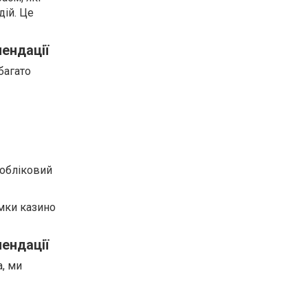
ій. Це
мендації
багато
 обліковий
имки казино
мендації
, ми