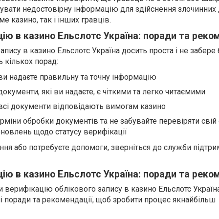
вати недостовірну інформацію для здійснення злочинних д
е казино, так і інших гравців.
ію в казино Ельслотс Україна: поради та реко
апису в казино Ельслотс Україна досить проста і не забере 
 кількох порад:
ви надаєте правильну та точну інформацію
окументи, які ви надаєте, є чіткими та легко читаємими
всі документи відповідають вимогам казино
ерміни обробки документів та не забувайте перевіряти свій
оновлень щодо статусу верифікації
ання або потребуєте допомоги, зверніться до служби підтр
ію в казино Ельслотс Україна: поради та реко
 верифікацію облікового запису в казино Ельслотс Україна
і поради та рекомендації, щоб зробити процес якнайбільш