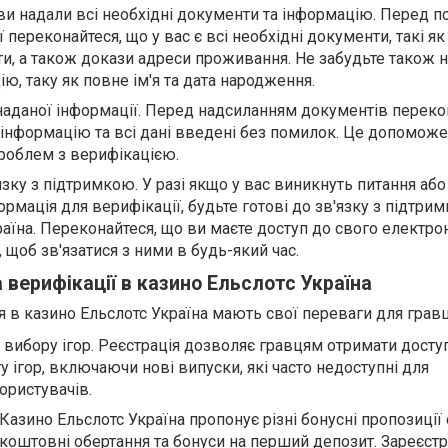
ви надали всі необхідні документи та інформацію. Перед п
 переконайтеся, що у вас є всі необхідні документи, такі як
рти, а також докази адреси проживання. Не забудьте також 
ю, таку як повне ім'я та дата народження.
 наданої інформації. Перед надсиланням документів переко
 інформацію та всі дані введені без помилок. Це допоможе
проблем з верифікацією.
язку з підтримкою. У разі якщо у вас виникнуть питання або
рмація для верифікації, будьте готові до зв'язку з підтри
раїна. Переконайтеся, що ви маєте доступ до свого електро
 щоб зв'язатися з ними в будь-який час.
 верифікації в казино Ельслотс Україна
я в казино Ельслотс Україна мають свої переваги для гравц
 вибору ігор. Реєстрація дозволяє гравцям отримати досту
 ігор, включаючи нові випуски, які часто недоступні для
ористувачів.
 Казино Ельслотс Україна пропонує різні бонусні пропозиції
зкоштовні обертання та бонуси на перший депозит. Зареєст