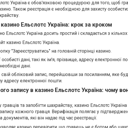
слотс Україна є обов'язковою процедурою для того, щоб г
азино. Також реєстрація є необхідною для захисту особисти
храйству.
 казино Ельслотс Україна: крок за кроком
но Ельслотс Україна досить простий і складається з кількох
айт казино Ельслотс Україна.
нопку "Зареєструватись" на головній сторінці казино.
 особисті дані, такі як ім'я, прізвище, адресу електронної п
необхідні дані.
е свій обліковий запис, перейшовши за посиланням, яке бу
у адресу електронної пошти.
ого запису в казино Ельслотс Україна: чому во
 гравців та запобігти шахрайству, казино Ельслотс Україна
запису кожного гравця. Верифікація полягає у підтверджен
 документів, які він надає під час реєстрації.
озволяє казино перевірити, що гравець не є ботом або шахр