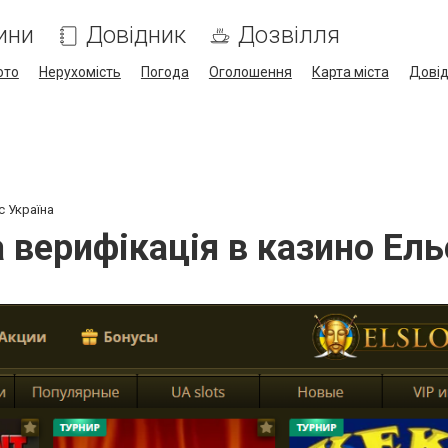
ини
Довідник
Дозвілля
ото
Нерухомість
Погода
Оголошення
Карта міста
Дові
с Україна
а верифікація в казино Ель