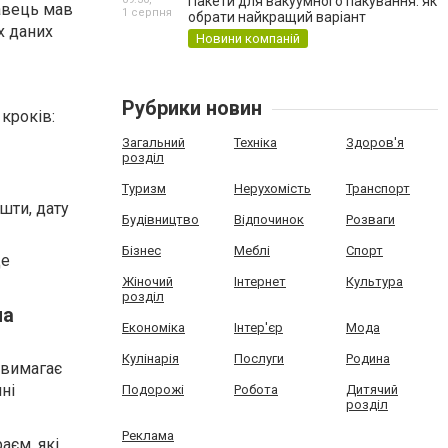
Пакети для вакуумного пакування: як
равець мав
1 серпня
обрати найкращий варіант
х даних
Новини компаній
Рубрики новин
 кроків:
Загальний
Техніка
Здоров'я
розділ
Туризм
Нерухомість
Транспорт
ошти, дату
Будівництво
Відпочинок
Розваги
Бізнес
Меблі
Спорт
де
Жіночий
Інтернет
Культура
розділ
на
Економіка
Інтер'єр
Мода
Кулінарія
Послуги
Родина
 вимагає
ні
Подорожі
Робота
Дитячий
розділ
Реклама
аєм, які