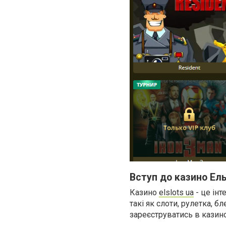
Вступ до казино Ель
Казино
elslots ua
- це інт
такі як слоти, рулетка, б
зареєструватись в казино