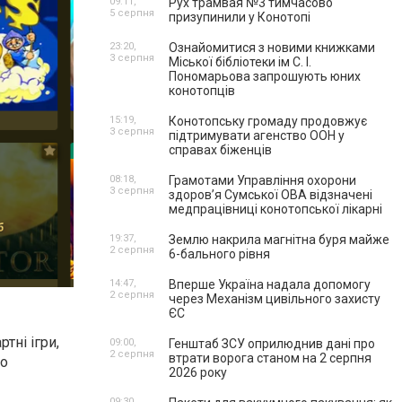
09:11,
Рух трамвая №3 тимчасово
5 серпня
призупинили у Конотопі
23:20,
Ознайомитися з новими книжками
3 серпня
Міської бібліотеки ім С. І.
Пономарьова запрошують юних
конотопців
15:19,
Конотопську громаду продовжує
3 серпня
підтримувати агенство ООН у
справах біженців
08:18,
Грамотами Управління охорони
3 серпня
здоров’я Сумської ОВА відзначені
медпрацівниці конотопської лікарні
19:37,
Землю накрила магнітна буря майже
2 серпня
6-бального рівня
14:47,
Вперше Україна надала допомогу
2 серпня
через Механізм цивільного захисту
ЄС
тні ігри,
09:00,
Генштаб ЗСУ оприлюднив дані про
2 серпня
втрати ворога станом на 2 серпня
но
2026 року
09:30,