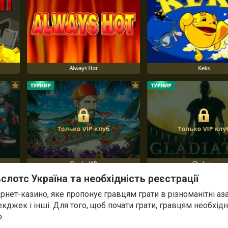
слотс Україна та необхідність реєстрації
ернет-казино, яке пропонує гравцям грати в різноманітні азар
лекджек і інші. Для того, щоб почати грати, гравцям необхід
.