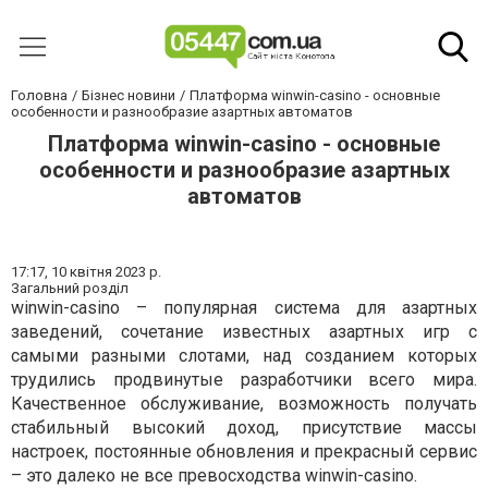
Головна
Бізнес новини
Платформа winwin-casino - основные
особенности и разнообразие азартных автоматов
Платформа winwin-casino - основные
особенности и разнообразие азартных
автоматов
17:17,
10 квітня 2023 р.
Загальний розділ
winwin-casino – популярная система для азартных
заведений, сочетание известных азартных игр с
самыми разными слотами, над созданием которых
трудились продвинутые разработчики всего мира.
Качественное обслуживание, возможность получать
стабильный высокий доход, присутствие массы
настроек, постоянные обновления и прекрасный сервис
– это далеко не все превосходства winwin-casino.