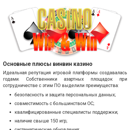
Основные плюсы винвин казино
Идеальная репутация игровой платформы создавалась
годами. Собственники азартных площадок при
сотрудничестве с этим ПО выделили преимущества:
безопасность и защита персональных данных;
совместимость с большинством ОС;
квалифицированные специалисты поддержки;
наличие свыше 150 игр;
систематические обновления;