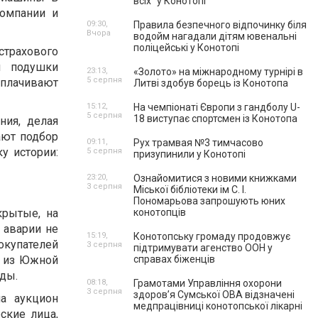
всіх” у Конотопі
Компании и
09:30,
Правила безпечного відпочинку біля
Вчора
водойм нагадали дітям ювенальні
поліцейські у Конотопі
страхового
ы подушки
23:13,
«Золото» на міжнародному турнірі в
5 серпня
ыплачивают
Литві здобув борець із Конотопа
15:12,
На чемпіонаті Європи з гандболу U-
5 серпня
18 виступає спортсмен із Конотопа
ния, делая
ают подбор
09:11,
Рух трамвая №3 тимчасово
у истории:
5 серпня
призупинили у Конотопі
23:20,
Ознайомитися з новими книжками
3 серпня
Міської бібліотеки ім С. І.
Пономарьова запрошують юних
крытые, на
конотопців
 аварии не
15:19,
Конотопську громаду продовжує
окупателей
3 серпня
підтримувати агенство ООН у
н из Южной
справах біженців
нды.
08:18,
Грамотами Управління охорони
3 серпня
здоров’я Сумської ОВА відзначені
а аукцион
медпрацівниці конотопської лікарні
ские лица,