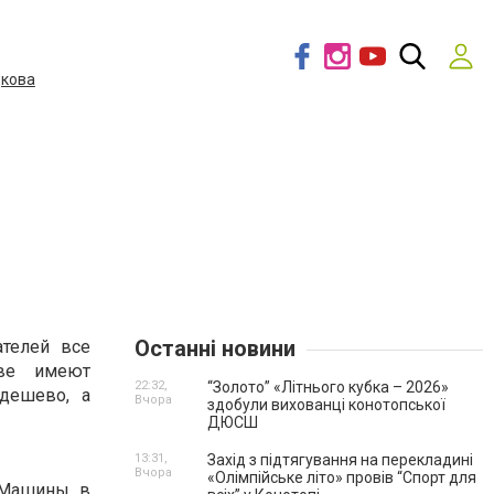
дкова
Останні новини
телей все
ве имеют
22:32,
“Золото” «Літнього кубка – 2026»
дешево, а
Вчора
здобули вихованці конотопської
ДЮСШ
13:31,
Захід з підтягування на перекладині
Вчора
«Олімпійське літо» провів “Спорт для
 Машины в