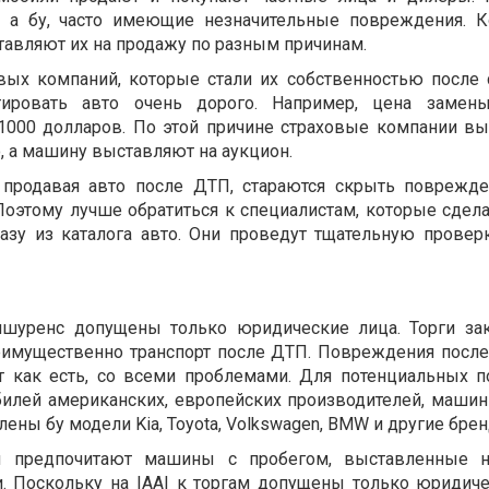
 а бу, часто имеющие незначительные повреждения. 
авляют их на продажу по разным причинам.
вых компаний, которые стали их собственностью после 
ировать авто очень дорого. Например, цена замен
 1000 долларов. По этой причине страховые компании в
 а машину выставляют на аукцион.
, продавая авто после ДТП, стараются скрыть поврежде
Поэтому лучше обратиться к специалистам, которые сдел
зу из каталога авто. Они проведут тщательную проверк
шуренс допущены только юридические лица. Торги за
еимущественно транспорт после ДТП. Повреждения после
т как есть, со всеми проблемами. Для потенциальных п
илей американских, европейских производителей, маши
лены бу модели Kia, Toyota, Volkswagen, BMW и другие бре
ы предпочитают машины с пробегом, выставленные н
. Поскольку на
IAAI к торгам допущены только юридиче