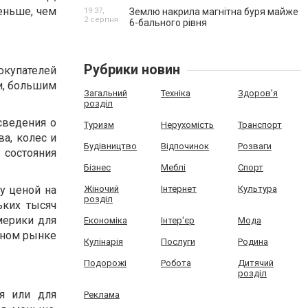
еньше, чем
19:37,
Землю накрила магнітна буря майже
2 серпня
6-бального рівня
Рубрики новин
окупателей
и, большим
Загальний
Техніка
Здоров'я
розділ
сведения о
Туризм
Нерухомість
Транспорт
а, колес и
Будівництво
Відпочинок
Розваги
 состояния
Бізнес
Меблі
Спорт
у ценой на
Жіночий
Інтернет
Культура
розділ
ьких тысяч
мерики для
Економіка
Інтер'єр
Мода
чном рынке
Кулінарія
Послуги
Родина
Подорожі
Робота
Дитячий
розділ
я или для
Реклама