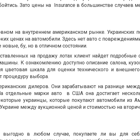
ойтись. Зато цены на Insurance в большинстве случаев м
овном на внутреннем американском рынке. Украинских п
ких ценах на автомобили. Здесь нет авто с повреждениям
 новые, бу, но в отличном состоянии.
ставленных на продажу лотах клиент найдет подробные 
машины. К ознакомлению доступно описание салона, кузов
ся цветовая шкала для оценки технического и внешнего
т процедуру выбора.
ериканских дилеров. Они зарабатывают на разнице межд
На отдельные марки авто в США она достигает нескол
некоторые украинцы, которые покупают автомобили из А
 Украине между аукционной ценой и стоимостью на втори
выгодно в любом случае, покупаете ли вы для себ