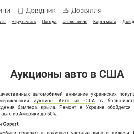
ини
Довідник
Дозвілля
ото
Нерухомість
Погода
Оголошення
Карта міста
Дові
Аукционы авто в США
ачественных автомобилей внимание украинских покупа
американский
аукцион. Авто из США
в большинст
ждения бампера, крыла. Ремонт в Украине обойдется 
 авто из Америки до 50%.
 Copart
омобили продают и покупают частные лица и дилеры.