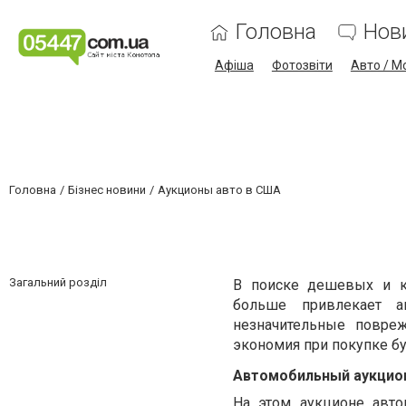
Головна
Нов
Афіша
Фотозвіти
Авто / М
Головна
Бізнес новини
Аукционы авто в США
Загальний розділ
В поиске дешевых и к
больше привлекает 
незначительные повре
экономия при покупке бу
Автомобильный аукцион
На этом аукционе авт