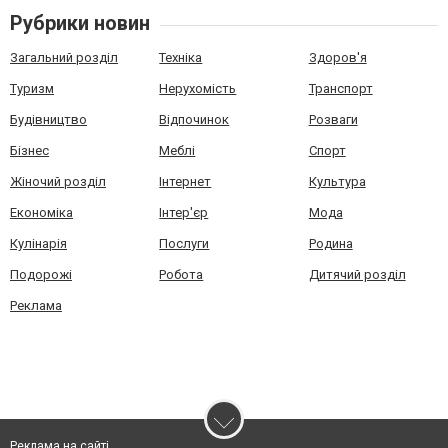
Рубрики новин
Загальний розділ
Техніка
Здоров'я
Туризм
Нерухомість
Транспорт
Будівництво
Відпочинок
Розваги
Бізнес
Меблі
Спорт
Жіночий розділ
Інтернет
Культура
Економіка
Інтер'єр
Мода
Кулінарія
Послуги
Родина
Подорожі
Робота
Дитячий розділ
Реклама
Реклама на сайті