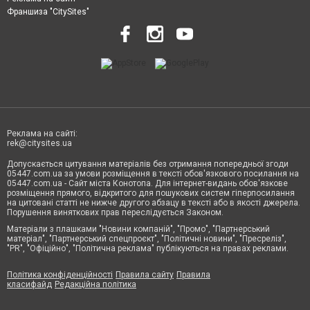
Франшиза "CitySites"
Реклама на сайті:
rek@citysites.ua
Допускається цитування матеріалів без отримання попередньої згоди
05447.com.ua за умови розміщення в тексті обов'язкового посилання на
05447.com.ua - Сайт міста Конотопа. Для інтернет-видань обов'язкове
розміщення прямого, відкритого для пошукових систем гіперпосилання
на цитовані статті не нижче другого абзацу в тексті або в якості джерела.
Порушення виняткових прав переслідується Законом.
Матеріали з плашками "Новини компаній", "Промо", "Партнерський
матеріал", "Партнерський спецпроєкт", "Політичні новини", "Пресреліз",
"PR", "Офіційно", "Політична реклама" публікуються на правах реклами.
Політика конфіденційності
Правила сайту
Правила
класифайд
Редакційна політика