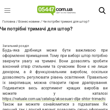
Головна
Бізнес новини
Чи потрібні тримачі для штор?
Чи потрібні тримачі для штор?
Загальний розділ
Будь-яка дрібниця може бути важливою при
оформленні приміщення. Тому при виборі штор потрібно
звернути увагу на тримачі. Вони дозволять зробити
віконний отвір стильним та сучасним. Вони є не лише
декором, а й функціональним виробом, оскільки
дозволяють регулювати рівень освітлення. Правильно
їх закріпивши, можна створити гарне драпірування.
Подивитися весь асортимент кращих виробів ви
можете у каталозі
https://natuale.com.ua/catalog/aksesuari-dlja-shtor-trimachi
.
Також ви можете ознайомитися з підхватами. Як
перший, так і другий варіант дозволять гарно оформити