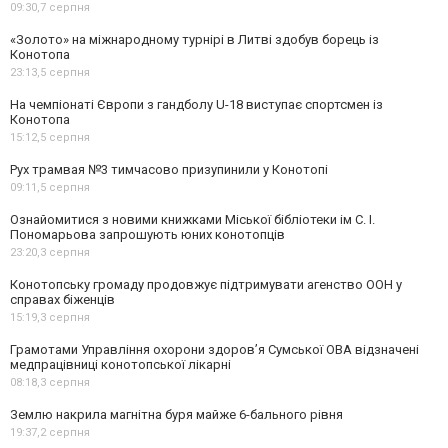
09:30,
7 серпня
«Золото» на міжнародному турнірі в Литві здобув борець із
Конотопа
23:13,
5 серпня
На чемпіонаті Європи з гандболу U-18 виступає спортсмен із
Конотопа
15:12,
5 серпня
Рух трамвая №3 тимчасово призупинили у Конотопі
09:11,
5 серпня
Ознайомитися з новими книжками Міської бібліотеки ім С. І.
Пономарьова запрошують юних конотопців
23:20,
3 серпня
Конотопську громаду продовжує підтримувати агенство ООН у
справах біженців
15:19,
3 серпня
Грамотами Управління охорони здоров’я Сумської ОВА відзначені
медпрацівниці конотопської лікарні
08:18,
3 серпня
Землю накрила магнітна буря майже 6-бального рівня
19:37,
2 серпня