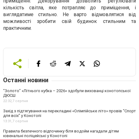
приміщенні. Декорування дозволить регулювати
кількість світла, яке потрапляє до приміщення, і
виглядатиме стильно. Не варто відмовлятися від
можливості зробити свій будинок стильним та
практичним.
Останні новини
“Золото” «Літнього кубка – 2026» здобули вихованці конотопської
ДЮСШ
22:32,
7 серпня
Захід з підтягування на перекладині «Олімпійське літо» провів “Спорт
для всіх” у Конотопі
13:31,
7 серпня
Правила безпечного відпочинку біля водойм нагадали дітям
ювенальні поліцейські у Конотопі