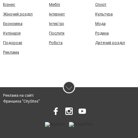
Бізнес
Меблі
Спорт
Жіночий розділ
Інтернет
Культура
Економіка
Інтер'єр
Мода
Кулінарія
Послуги
Родина
Подорожі
Робота
Дитячий розділ
Реклама
Реклама на сайті
Франшиза "CitySites"