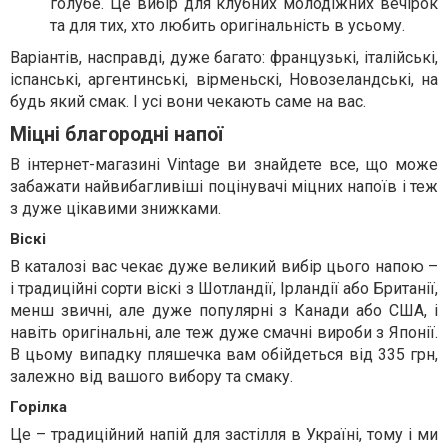
голубе. Це вибір для клубних молодіжних вечірок
та для тих, хто любить оригінальність в усьому.
Варіантів, насправді, дуже багато: французькі, італійські,
іспанські, аргентинські, вірменьскі, Новозеландські, на
будь який смак. І усі вони чекають саме на вас.
Міцні благородні напої
В інтернет-магазині Vintage ви знайдете все, що може
забажати найвибагливіші поцінувачі міцних напоїв і теж
з дуже цікавими знижками.
Віскі
В каталозі вас чекає дуже великий вибір цього напою –
і традиційні сорти віскі з Шотландії, Ірландії або Британії,
менш звичні, але дуже популярні з Канади або США, і
навіть оригінальні, але теж дуже смачні вироби з Японії.
В цьому випадку пляшечка вам обійдеться від 335 грн,
залежно від вашого вибору та смаку.
Горілка
Це – традиційний напій для застілля в Україні, тому і ми