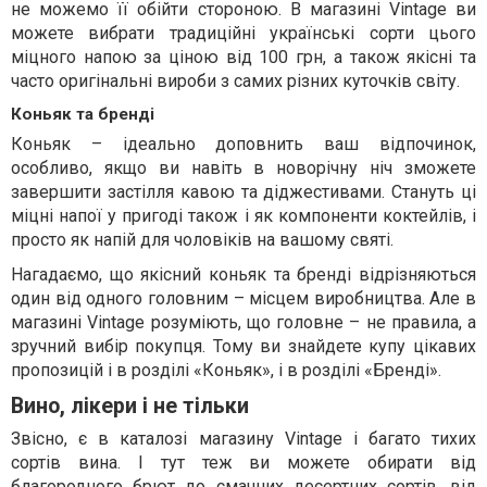
не можемо її обійти стороною. В магазині Vintage ви
можете вибрати традиційні українські сорти цього
міцного напою за ціною від 100 грн, а також якісні та
часто оригінальні вироби з самих різних куточків світу.
Коньяк та бренді
Коньяк – ідеально доповнить ваш відпочинок,
особливо, якщо ви навіть в новорічну ніч зможете
завершити застілля кавою та діджестивами. Стануть ці
міцні напої у пригоді також і як компоненти коктейлів, і
просто як напій для чоловіків на вашому святі.
Нагадаємо, що якісний коньяк та бренді відрізняються
один від одного головним – місцем виробництва. Але в
магазині Vintage розуміють, що головне – не правила, а
зручний вибір покупця. Тому ви знайдете купу цікавих
пропозицій і в розділі «Коньяк», і в розділі «Бренді».
Вино, лікери і не тільки
Звісно, є в каталозі магазину Vintage і багато тихих
сортів вина. І тут теж ви можете обирати від
благородного брют до смачних десертних сортів, від