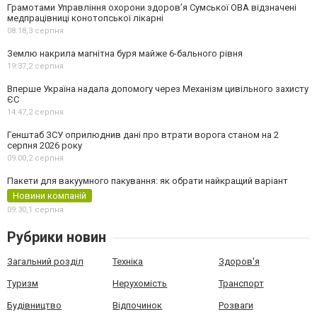
Грамотами Управління охорони здоров’я Сумської ОВА відзначені
медпрацівниці конотопської лікарні
08:18,
3 серпня
Землю накрила магнітна буря майже 6-бального рівня
19:37,
2 серпня
Вперше Україна надала допомогу через Механізм цивільного захисту
ЄС
14:47,
2 серпня
Генштаб ЗСУ оприлюднив дані про втрати ворога станом на 2
серпня 2026 року
09:00,
2 серпня
Пакети для вакуумного пакування: як обрати найкращий варіант
Новини компаній
09:30,
1 серпня
Рубрики новин
Загальний розділ
Техніка
Здоров'я
Туризм
Нерухомість
Транспорт
Будівництво
Відпочинок
Розваги