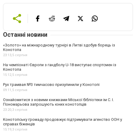
Останні новини
«Золото» на міжнародному турнірі в Литві здобув борець із
Конотопа
23:13,
5 серпня
На чемпіонаті Європи з гандболу U-18 виступає спортсмен із
Конотопа
15:12,
5 серпня
Рух трамвая №3 тимчасово призупинили у Конотопі
09:11,
5 серпня
Ознайомитися з новими книжками Міської бібліотеки ім С. І.
Пономарьова запрошують юних конотопців
23:20,
3 серпня
Конотопську громаду продовжує підтримувати агенство ООН у
справах біженців
15:19,
3 серпня