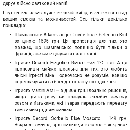
дарує дійсно святковий напій.
І тут на вас чекає дуже великій вибір, в залежності від
ваших смаків та можливостей. Ось тільки декілька
прикладів:
Шампанське Adam-Jaeger Cuvée Rosé Sélection Brut
за ціною 1695 грн. Ця пропозиція для тих, хто
вважає, що шампанське повинно бути тільки з
Франції, але вміє цінувати свої гроші.
Ігристе Decordi Fragolino Bianco –за 125 грн. А ця
пропозиція майже ідеальна для тих, хто любить
якісні ігристі віна і одночасно не розуміє, навіщо
переплачувати за бренд та країну походження.
Ігристе Martini Asti – від 308 грн. Ідеальне рішення,
якщо цього року ви плануєте сімейну вечірку
разом з батьками, які і зараз передають перевагу
тим самим рідним смакам.
Ігристе Decordi Sorbello Blue Moscato – 149 грн.
Яскраве, смачне, оригінальне, а головне – яскраво-