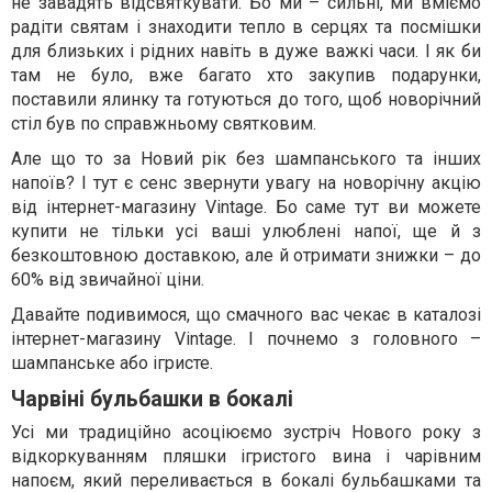
не завадять відсвяткувати. Бо ми – сильні, ми вміємо
радіти святам і знаходити тепло в серцях та посмішки
для близьких і рідних навіть в дуже важкі часи. І як би
там не було, вже багато хто закупив подарунки,
поставили ялинку та готуються до того, щоб новорічний
стіл був по справжньому святковим.
Але що то за Новий рік без шампанського та інших
напоїв? І тут є сенс звернути увагу на новорічну акцію
від інтернет-магазину Vintage. Бо саме тут ви можете
купити не тільки усі ваші улюблені напої, ще й з
безкоштовною доставкою, але й отримати знижки – до
60% від звичайної ціни.
Давайте подивимося, що смачного вас чекає в каталозі
інтернет-магазину Vintage. І почнемо з головного –
шампанське або ігристе.
Чарвіні бульбашки в бокалі
Усі ми традиційно асоціюємо зустріч Нового року з
відкоркуванням пляшки ігристого вина і чарівним
напоєм, який переливається в бокалі бульбашками та