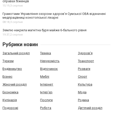
справах біженців
15:19,
3 серпня
Грамотами Управління охорони здоров’я Сумської ОВА відзначені
медпрацівниці конотопської лікарні
08:18,
3 серпня
Землю накрила магнітна буря майже 6-бального рівня
19:37,
2 серпня
Рубрики новин
Загальний розділ
Техніка
Здоров'я
Туризм
Нерухомість
Транспорт
Будівництво
Відпочинок
Розваги
Бізнес
Меблі
Спорт
Жіночий розділ
Інтернет
Культура
Економіка
Інтер'єр
Мода
Кулінарія
Послуги
Родина
Подорожі
Робота
Дитячий розділ