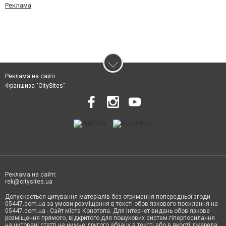
Реклама
Реклама на сайті
Франшиза "CitySites"
Реклама на сайті:
rek@citysites.ua
Допускається цитування матеріалів без отримання попередньої згоди
05447.com.ua за умови розміщення в тексті обов'язкового посилання на
05447.com.ua - Сайт міста Конотопа. Для інтернет-видань обов'язкове
розміщення прямого, відкритого для пошукових систем гіперпосилання
на цитовані статті не нижче другого абзацу в тексті або в якості джерела.