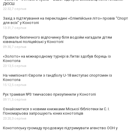
ДЮСШ
22:32,
7 серпня
Захід з підтягування на перекладині «Олімпійське літо» провів “Спорт
для всіх” у Конотопі
13:31,
7 серпня
Правила безпечного відпочинку біля водойм нагадали дітям
ювенальні поліцейські у Конотопі
09:30,
7 серпня
«Золото» на міжнародному турнірі в Литві здобув борець із
Конотопа
23:13,
5 серпня
На чемпіонаті Європи з гандболу U-18 виступає спортсмен із
Конотопа
15:12,
5 серпня
Рух трамвая №3 тимчасово призупинили у Конотопі
09:11,
5 серпня
Ознайомитися з новими книжками Міської бібліотеки ім С. І.
Пономарьова запрошують юних конотопців
23:20,
3 серпня
Конотопську громаду продовжує підтримувати агенство ООН у