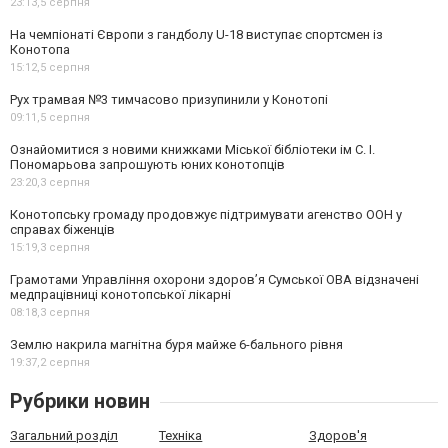
23:13,
5 серпня
На чемпіонаті Європи з гандболу U-18 виступає спортсмен із
Конотопа
15:12,
5 серпня
Рух трамвая №3 тимчасово призупинили у Конотопі
09:11,
5 серпня
Ознайомитися з новими книжками Міської бібліотеки ім С. І.
Пономарьова запрошують юних конотопців
23:20,
3 серпня
Конотопську громаду продовжує підтримувати агенство ООН у
справах біженців
15:19,
3 серпня
Грамотами Управління охорони здоров’я Сумської ОВА відзначені
медпрацівниці конотопської лікарні
08:18,
3 серпня
Землю накрила магнітна буря майже 6-бального рівня
19:37,
2 серпня
Рубрики новин
Загальний розділ
Техніка
Здоров'я