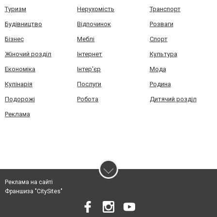
Туризм
Нерухомість
Транспорт
Будівництво
Відпочинок
Розваги
Бізнес
Меблі
Спорт
Жіночий розділ
Інтернет
Культура
Економіка
Інтер'єр
Мода
Кулінарія
Послуги
Родина
Подорожі
Робота
Дитячий розділ
Реклама
Реклама на сайті
Франшиза "CitySites"