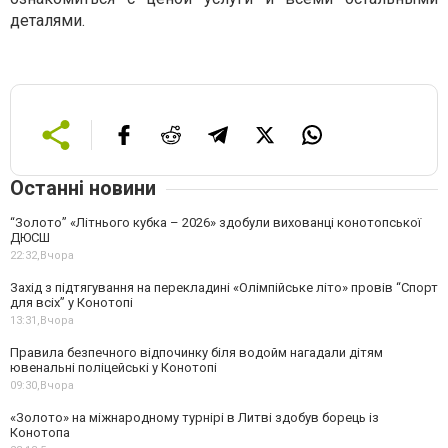
деталями.
Останні новини
“Золото” «Літнього кубка – 2026» здобули вихованці конотопської
ДЮСШ
22:32,
Вчора
Захід з підтягування на перекладині «Олімпійське літо» провів “Спорт
для всіх” у Конотопі
13:31,
Вчора
Правила безпечного відпочинку біля водойм нагадали дітям
ювенальні поліцейські у Конотопі
09:30,
Вчора
«Золото» на міжнародному турнірі в Литві здобув борець із
Конотопа