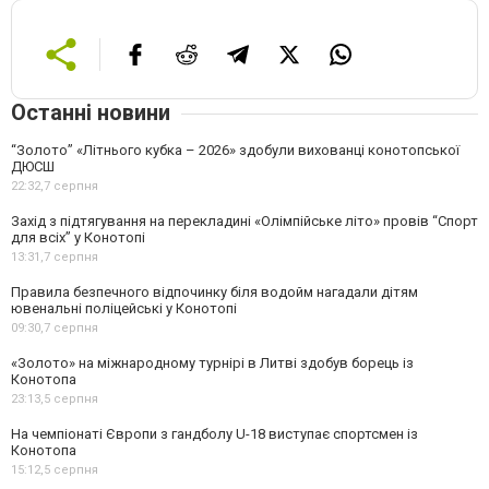
Останні новини
“Золото” «Літнього кубка – 2026» здобули вихованці конотопської
ДЮСШ
22:32,
7 серпня
Захід з підтягування на перекладині «Олімпійське літо» провів “Спорт
для всіх” у Конотопі
13:31,
7 серпня
Правила безпечного відпочинку біля водойм нагадали дітям
ювенальні поліцейські у Конотопі
09:30,
7 серпня
«Золото» на міжнародному турнірі в Литві здобув борець із
Конотопа
23:13,
5 серпня
На чемпіонаті Європи з гандболу U-18 виступає спортсмен із
Конотопа
15:12,
5 серпня