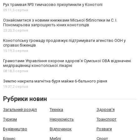
Рух трамвая №3 тимчасово призупинили у Конотопі
09:11,
5 серпня
Ознайомитися з новими книжками Міської бібліотеки ім С. І.
Пономарьова запрошують юних конотопців
23:20,
3 серпня
Конотопську громаду продовжує підтримувати агенство ООН у
справах біженців
15:19,
3 серпня
Грамотами Управління охорони здоров’я Сумської ОВА відзначені
медпрацівниці конотопської лікарні
08:18,
3 серпня
Землю накрила магнітна буря майже 6-бального рівня
19:37,
2 серпня
Рубрики новин
Загальний розділ
Техніка
Здоров'я
Туризм
Нерухомість
Транспорт
Будівництво
Відпочинок
Розваги
Бізнес
Меблі
Спорт