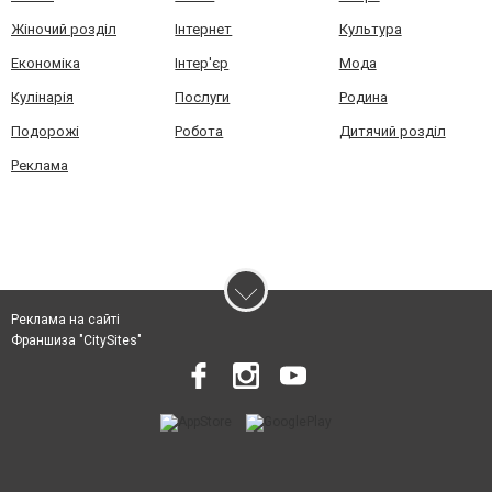
Жіночий розділ
Інтернет
Культура
Економіка
Інтер'єр
Мода
Кулінарія
Послуги
Родина
Подорожі
Робота
Дитячий розділ
Реклама
Реклама на сайті
Франшиза "CitySites"