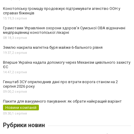
Конотопську громаду продовжує підтримувати агенство ООН у
справах біженців
15:19,
3 серпня
Грамотами Управління охорони здоров’я Сумської ОВА відзначені
медпрацівниці конотопської лікарні
08:18,
3 серпня
Землю накрила магнітна буря майже 6-бального рівня
19:37,
2 серпня
Вперше Україна надала допомогу через Механізм цивільного захисту
ЄС
14:47,
2 серпня
Генштаб ЗСУ оприлюднив дані про втрати ворога станом на 2
серпня 2026 року
09:00,
2 серпня
Пакети для вакуумного пакування: як обрати найкращий варіант
Новини компаній
09:30,
1 серпня
Рубрики новин