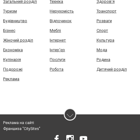
Загальний розділ
Техніка
Здоров'я
Туризм
Нерухомість
Транспорт
Будівництво
Відпочинок
Розваги
Бізнес
Меблі
Спорт
Жіночий розділ
Інтернет
Культура
Економіка
Інтер'єр
Мода
Кулінарія
Послуги
Родина
Подорожі
Робота
Дитячий розділ
Реклама
Реклама на сайті
Франшиза "CitySites"