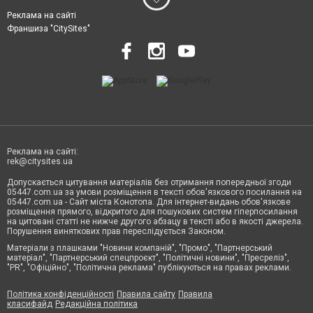
Реклама на сайті
Франшиза "CitySites"
Реклама на сайті:
rek@citysites.ua
Допускається цитування матеріалів без отримання попередньої згоди
05447.com.ua за умови розміщення в тексті обов'язкового посилання на
05447.com.ua - Сайт міста Конотопа. Для інтернет-видань обов'язкове
розміщення прямого, відкритого для пошукових систем гіперпосилання
на цитовані статті не нижче другого абзацу в тексті або в якості джерела.
Порушення виняткових прав переслідується Законом.
Матеріали з плашками "Новини компаній", "Промо", "Партнерський
матеріал", "Партнерський спецпроєкт", "Політичні новини", "Пресреліз",
"PR", "Офіційно", "Політична реклама" публікуються на правах реклами.
Політика конфіденційності
Правила сайту
Правила
класифайд
Редакційна політика