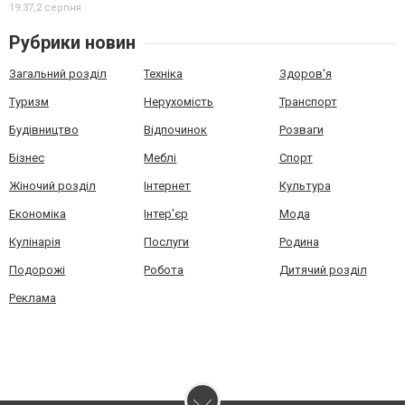
19:37,
2 серпня
Рубрики новин
Загальний розділ
Техніка
Здоров'я
Туризм
Нерухомість
Транспорт
Будівництво
Відпочинок
Розваги
Бізнес
Меблі
Спорт
Жіночий розділ
Інтернет
Культура
Економіка
Інтер'єр
Мода
Кулінарія
Послуги
Родина
Подорожі
Робота
Дитячий розділ
Реклама