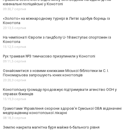
ювенальні поліцейські у Конотопі
09:30,
7 серпня
«Золото» на міжнародному турнірі в Литві здобув борець із
Конотопа
23:13,
5 серпня
На чемпіонаті Європи з гандболу U-18 виступає спортсмен із
Конотопа
15:12,
5 серпня
Рух трамвая №3 тимчасово призупинили у Конотопі
09:11,
5 серпня
Ознайомитися з новими книжками Міської бібліотеки ім С. І.
Пономарьова запрошують юних конотопців
23:20,
3 серпня
Конотопську громаду продовжує підтримувати агенство ООН у
справах біженців
15:19,
3 серпня
Грамотами Управління охорони здоров’я Сумської ОВА відзначені
медпрацівниці конотопської лікарні
08:18,
3 серпня
Землю накрила магнітна буря майже 6-бального рівня