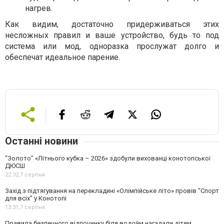
нагрев.
Как видим, достаточно придерживаться этих
несложных правил и ваше устройство, будь то под
система или мод, одноразка прослужат долго и
обеспечат идеальное парение.
Останні новини
“Золото” «Літнього кубка – 2026» здобули вихованці конотопської
ДЮСШ
22:32,
7 серпня
Захід з підтягування на перекладині «Олімпійське літо» провів “Спорт
для всіх” у Конотопі
13:31,
7 серпня
Правила безпечного відпочинку біля водойм нагадали дітям